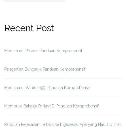
Recent Post
Memahami Plisbet: Panduan Komprehensif
Pengertian Bunga99: Panduan Komprehensif
Memahami Winlose99: Panduan Komprehensif
Membuka Rahasia Parlay4D: Panduan Komprehensif
Panduan Perjalanan Terbaik ke Ligadewa: Apa yang Harus Dilihat