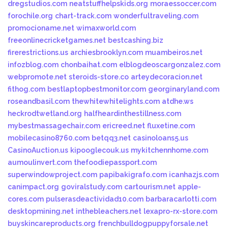
dregstudios.com
neatstuffhelpskids.org
moraessoccer.com
forochile.org
chart-track.com
wonderfultraveling.com
promocioname.net
wimaxworld.com
freeonlinecricketgames.net
bestcashing.biz
firerestrictions.us
archiesbrooklyn.com
muambeiros.net
infozblog.com
chonbaihat.com
elblogdeoscargonzalez.com
webpromote.net
steroids-store.co
arteydecoracion.net
fithog.com
bestlaptopbestmonitor.com
georginaryland.com
roseandbasil.com
thewhitewhitelights.com
atdhe.ws
heckrodtwetland.org
halfheardinthestillness.com
mybestmassagechair.com
ericreed.net
fluxetine.com
mobilecasino8760.com
betqq3.net
casinoloans5.us
CasinoAuction.us
kipooglecouk.us
mykitchennhome.com
aumoulinvert.com
thefoodiepassport.com
superwindowproject.com
papibakigrafo.com
icanhazjs.com
canimpact.org
goviralstudy.com
cartourism.net
apple-
cores.com
pulserasdeactividad10.com
barbaracarlotti.com
desktopmining.net
inthebleachers.net
lexapro-rx-store.com
buyskincareproducts.org
frenchbulldogpuppyforsale.net