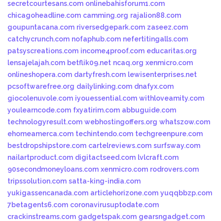
secretcourtesans.com
onlinebahisforum1.com
chicagoheadline.com
camming.org
rajalion88.com
goupuntacana.com
riversedgepark.com
zaseez.com
catchycrunch.com
nofaphub.com
nefertitingalls.com
patsyscreations.com
income4proof.com
educaritas.org
lensajelajah.com
betflik09.net
ncaq.org
xenmicro.com
onlineshopera.com
dartyfresh.com
lewisenterprises.net
pcsoftwarefree.org
dailylinking.com
dnafyx.com
giocolenuvole.com
iyouessential.com
withloveamity.com
youlearncode.com
fxyatirim.com
abbuguide.com
technologyresult.com
webhostingoffers.org
whatszow.com
ehomeamerca.com
techintendo.com
techgreenpure.com
bestdropshipstore.com
cartelreviews.com
surfsway.com
nailartproduct.com
digitactseed.com
lvlcraft.com
90secondmoneyloans.com
xenmicro.com
rodrovers.com
tripssolution.com
satta-king-india.com
yukigassencanada.com
articlehorizone.com
yuqqbbzp.com
7betagents6.com
coronavirusuptodate.com
crackinstreams.com
gadgetspak.com
gearsngadget.com