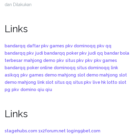
dan Dilakukan
Links
bandarqq
daftar pkv games
pkv dominoqq
pkv qq
bandarqq pkv
judi bandarqq
poker pkv
judi qq
bandar bola
terbesar
mahjong demo
pkv
situs pkv
pkv
pkv games
bandarqq
poker online
dominoqq
situs dominoqq
link
asikqq
pkv games
demo mahjong
slot demo mahjong
slot
demo mahjong
link slot
situs qq
situs pkv
live hk lotto
slot
pg
pkv
domino
qiu qiu
Links
stagehubs.com
1x2forum.net
login99bet.com