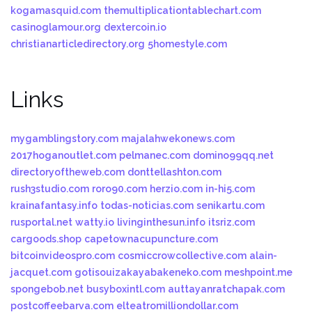
kogamasquid.com
themultiplicationtablechart.com
casinoglamour.org
dextercoin.io
christianarticledirectory.org
5homestyle.com
Links
mygamblingstory.com
majalahwekonews.com
2017hoganoutlet.com
pelmanec.com
domino99qq.net
directoryoftheweb.com
donttellashton.com
rush3studio.com
roro90.com
herzio.com
in-hi5.com
krainafantasy.info
todas-noticias.com
senikartu.com
rusportal.net
watty.io
livinginthesun.info
itsriz.com
cargoods.shop
capetownacupuncture.com
bitcoinvideospro.com
cosmiccrowcollective.com
alain-
jacquet.com
gotisouizakayabakeneko.com
meshpoint.me
spongebob.net
busyboxintl.com
auttayanratchapak.com
postcoffeebarva.com
elteatromilliondollar.com