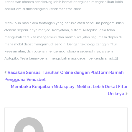
kendaraan otonom cenderung lebih hemat energi dan menghasilkan lebih
sedikit emisi dibandingkan kendaraan tradisional.
Meskipun masih ada tantangan yang harus diatasi sebelum pengemudian
otonom sepenuhnya menjadi kenyataan, sistem Autopilot Tesla telah
mengubah cara kita mengemudi dan membuka jalan bagi masa depan di
mana mobil dapat mengemudi sendiri. Dengan teknologi canggih, fitur
keselamatan, dan potensi mengemudi otonom sepenuhnya, sistem
Autopilot Tesla benar-benar mengubah masa depan berkendara.
[ad_2]
Rasakan Sensasi Taruhan Online dengan Platform Ramah
Pengguna Venusbet
Membuka Keajaiban Midasplay: Melihat Lebih Dekat Fitur
Uniknya