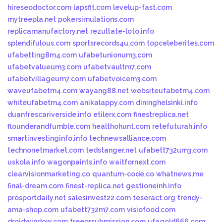
hireseodoctor.com
lapsfit.com
levelup-fast.com
mytreepla.net
pokersimulations.com
replicamanufactory.net
rezultate-loto.info
splendifulous.com
sportsrecords4u.com
topceleberites.com
ufabetting8m4.com
ufabetunionum3.com
ufabetvalueum3.com
ufabetvaultm7.com
ufabetvillageum7.com
ufabetvoicem3.com
waveufabetm4.com
wayang88.net
websiteufabetm4.com
whiteufabetm4.com
anikalappy.com
dininghelsinki.info
duanfrescariverside.info
etilerx.com
finestreplica.net
flounderandfumble.com
healthohunt.com
retefuturah.info
smartinvestinginfo.info
technewsalliance.com
technonetmarket.com
tedstanger.net
ufabett732um3.com
uskola.info
wagonpaints.info
waitfornext.com
clearvisionmarketing.co
quantum-code.co
whatnews.me
final-dream.com
finest-replica.net
gestioneinh.info
prosportdaily.net
salesinvest22.com
teseract.org
trendy-
ama-shop.com
ufabett732m7.com
visiofood.com
droidwindow.com
freeprsubmission.com
ufagold666.com