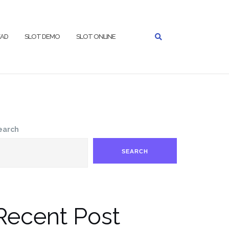
KAD
SLOT DEMO
SLOT ONLINE
earch
SEARCH
Recent Post