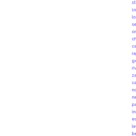
s
1
l
s
o
c
c
r
g
r
z
c
n
ne
p
i
e
l
be