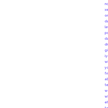
n
x
o
d
le
p
d
d
g
i
w
y
f
a
t
w
w
e