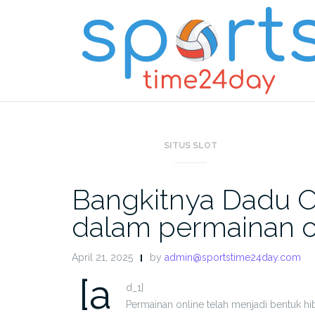
Skip
to
content
SITUS SLOT
Bangkitnya Dadu On
dalam permainan o
April 21, 2025
by
admin@sportstime24day.com
[a
d_1]
Permainan online telah menjadi bentuk h