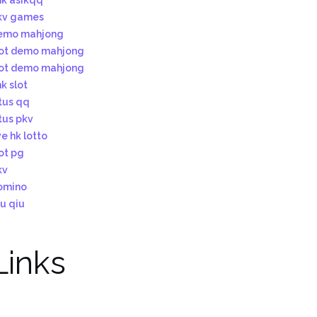
nk asikqq
kv games
emo mahjong
lot demo mahjong
lot demo mahjong
nk slot
tus qq
tus pkv
ve hk lotto
ot pg
kv
omino
u qiu
Links
buka Rahasia
Panduan Perjalanan Terba
lay4D: Panduan
ke Ligadewa:…
prehensif