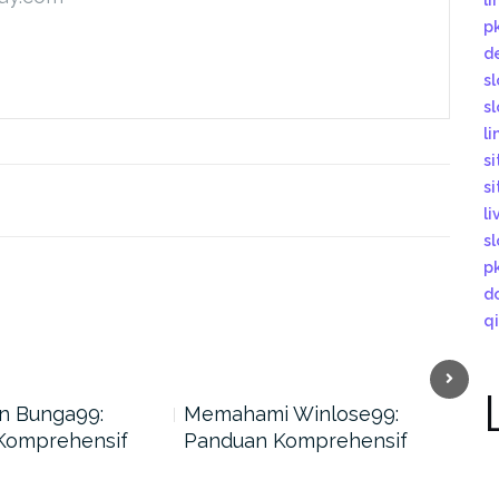
li
p
d
s
s
li
si
si
li
sl
p
d
qi
n Bunga99:
Memahami Winlose99:
Mem
Komprehensif
Panduan Komprehensif
Par
Kom