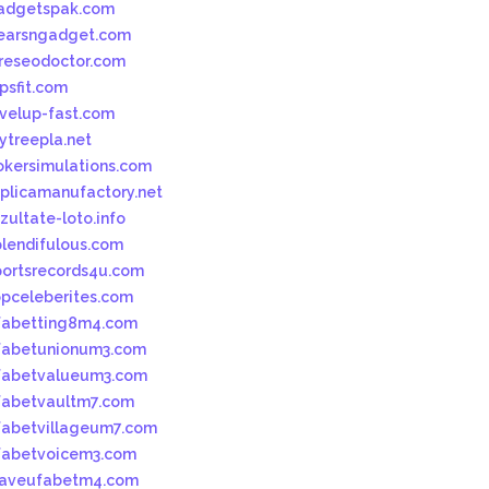
adgetspak.com
earsngadget.com
ireseodoctor.com
psfit.com
evelup-fast.com
ytreepla.net
okersimulations.com
eplicamanufactory.net
zultate-loto.info
plendifulous.com
portsrecords4u.com
opceleberites.com
fabetting8m4.com
fabetunionum3.com
fabetvalueum3.com
fabetvaultm7.com
fabetvillageum7.com
fabetvoicem3.com
aveufabetm4.com