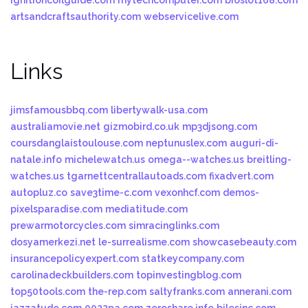
ignitioncoilguide.com
mytechcomputer.com
bioslot168.com
artsandcraftsauthority.com
webservicelive.com
Links
jimsfamousbbq.com
libertywalk-usa.com
australiamovie.net
gizmobird.co.uk
mp3djsong.com
coursdanglaistoulouse.com
neptunuslex.com
auguri-di-
natale.info
michelewatch.us
omega--watches.us
breitling-
watches.us
tgarnettcentrallautoads.com
fixadvert.com
autopluz.co
save3time-c.com
vexonhcf.com
demos-
pixelsparadise.com
mediatitude.com
prewarmotorcycles.com
simracinglinks.com
dosyamerkezi.net
le-surrealisme.com
showcasebeauty.com
insurancepolicyexpert.com
statkeycompany.com
carolinadeckbuilders.com
topinvestingblog.com
top50tools.com
the-rep.com
saltyfranks.com
annerani.com