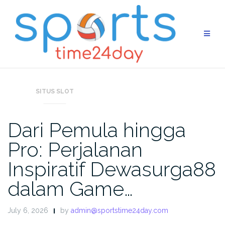
Skip
to
content
SITUS SLOT
Dari Pemula hingga
Pro: Perjalanan
Inspiratif Dewasurga88
dalam Game…
July 6, 2026
by
admin@sportstime24day.com