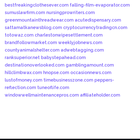
bestfreakingclothesever.com
falling-film-evaporator.com
sumuslawfirm.com
nursingprowriters.com
greenmountainthreadwear.com
acutedispensary.com
sattamatkanewsblog.com
cryptocurrencytradingcn.com
totowaz.com
charlestonwipesettlement.com
brandfollowmarket.com
weeklyjobnews.com
countyanimalshelter.com
adwebtagging.com
ranksuperior.net
babystepahead.com
destinationoverlooked.com
gamblingamount.com
hillclimbwax.com
hnopse.com
occasionnews.com
lustofmoney.com
timebusinesszone.com
peppers-
reflection.com
tuneoflife.com
windowwellmaintenancepros.com
affiliateholder.com