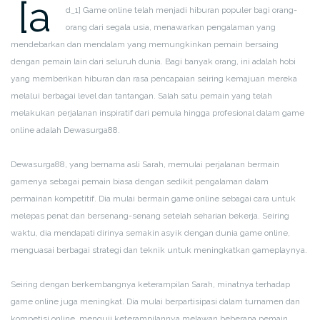
[a
d_1]
Game online telah menjadi hiburan populer bagi orang-
orang dari segala usia, menawarkan pengalaman yang
mendebarkan dan mendalam yang memungkinkan pemain bersaing
dengan pemain lain dari seluruh dunia. Bagi banyak orang, ini adalah hobi
yang memberikan hiburan dan rasa pencapaian seiring kemajuan mereka
melalui berbagai level dan tantangan. Salah satu pemain yang telah
melakukan perjalanan inspiratif dari pemula hingga profesional dalam game
online adalah Dewasurga88.
Dewasurga88, yang bernama asli Sarah, memulai perjalanan bermain
gamenya sebagai pemain biasa dengan sedikit pengalaman dalam
permainan kompetitif. Dia mulai bermain game online sebagai cara untuk
melepas penat dan bersenang-senang setelah seharian bekerja. Seiring
waktu, dia mendapati dirinya semakin asyik dengan dunia game online,
menguasai berbagai strategi dan teknik untuk meningkatkan gameplaynya.
Seiring dengan berkembangnya keterampilan Sarah, minatnya terhadap
game online juga meningkat. Dia mulai berpartisipasi dalam turnamen dan
kompetisi online, menguji keterampilannya melawan beberapa pemain