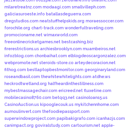
jazzatude.com
0022pa.com
zeroshare.info
bilesinc.com
milaretreatnz.com
modaagi.com
smallvilleph.com
galiciasuroeste.info
batallasdeguerra.com
dregstudios.com
neatstuffhelpskids.org
moraessoccer.com
forochile.org
chart-track.com
wonderfultraveling.com
promocioname.net
wimaxworld.com
freeonlinecricketgames.net
bestcashing.biz
firerestrictions.us
archiesbrooklyn.com
muambeiros.net
infozblog.com
chonbaihat.com
elblogdeoscargonzalez.com
webpromote.net
steroids-store.co
arteydecoracion.net
fithog.com
bestlaptopbestmonitor.com
georginaryland.com
roseandbasil.com
thewhitewhitelights.com
atdhe.ws
heckrodtwetland.org
halfheardinthestillness.com
mybestmassagechair.com
ericreed.net
fluxetine.com
mobilecasino8760.com
betqq3.net
casinoloans5.us
CasinoAuction.us
kipooglecouk.us
mykitchennhome.com
aumoulinvert.com
thefoodiepassport.com
superwindowproject.com
papibakigrafo.com
icanhazjs.com
canimpact.org
goviralstudy.com
cartourism.net
apple-