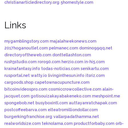
christianarticledirectory.org
5homestyle.com
Links
mygamblingstory.com
majalahwekonews.com
2017hoganoutlet.com
pelmanec.com
domino99qq.net
directoryoftheweb.com
donttellashton.com
rush3studio.com
roro90.com
herzio.com
in-hi5.com
krainafantasy.info
todas-noticias.com
senikartu.com
rusportal.net
watty.io
livinginthesun.info
itsriz.com
cargoods.shop
capetownacupuncture.com
bitcoinvideospro.com
cosmiccrowcollective.com
alain-
jacquet.com
gotisouizakayabakeneko.com
meshpoint.me
spongebob.net
busyboxintl.com
auttayanratchapak.com
postcoffeebarva.com
elteatromilliondollar.com
burgerkingfranchise.org
vallarpadathamma.net
realworldsize.com
teknolama.com
productforbaby.com
orb-