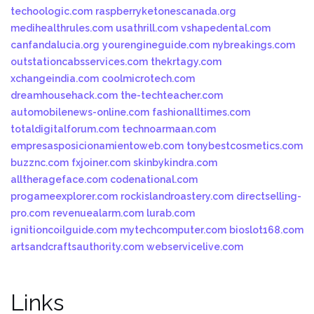
techoologic.com
raspberryketonescanada.org
medihealthrules.com
usathrill.com
vshapedental.com
canfandalucia.org
yourengineguide.com
nybreakings.com
outstationcabsservices.com
thekrtagy.com
xchangeindia.com
coolmicrotech.com
dreamhousehack.com
the-techteacher.com
automobilenews-online.com
fashionalltimes.com
totaldigitalforum.com
technoarmaan.com
empresasposicionamientoweb.com
tonybestcosmetics.com
buzznc.com
fxjoiner.com
skinbykindra.com
alltherageface.com
codenational.com
progameexplorer.com
rockislandroastery.com
directselling-
pro.com
revenuealarm.com
lurab.com
ignitioncoilguide.com
mytechcomputer.com
bioslot168.com
artsandcraftsauthority.com
webservicelive.com
Links