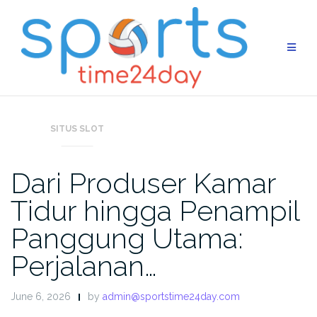
Skip
to
content
SITUS SLOT
Dari Produser Kamar
Tidur hingga Penampil
Panggung Utama:
Perjalanan…
June 6, 2026
by
admin@sportstime24day.com