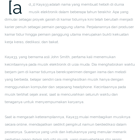
[a
d_1]
Kaya33 adalah nama yang membuat heboh di dunia
musik elektronik dalam beberapa tahun terakhir. Apa yang
dimulai sebagai proyek gairah di kamar tidurnya kini telah berubah menjadi
karier penuh sebagai pemain panggung utama. Perjalanannya dari produser
kamar tidur hingga pemain panggung utama merupakan bukti kekuatan
kerja keras, dedikasi, dan bakat.
Kaya33, yang bernama asli John Smith, pertama kali menemukan
kecintaannya pada musik elektronik di usia muda. Dia menghabiskan waktu
berjam-jam di kamar tidurnya bereksperimen dengan irama dan melodi
yang berbeda, belajar sendiri cara menghasilkan musik hanya dengan
menggunakan komputer dan sepasang headphone. Kecintaannya pada
musik terlihat sejak awal, saat ia mencurahkan seluruh waktu dan
tenaganya untuk menyempurnakan karyanya.
Saat ia mengasah keterampilannya, Kaya33 mulai membagikan musiknya
secara online, mendapatkan sedikit pengikut namun berdedikasi dalam
prosesnya. Suaranya yang unik dan ketukannya yang menular menarik
perhatian orang dalam industri musik, yang menyebabkan rilis resmi