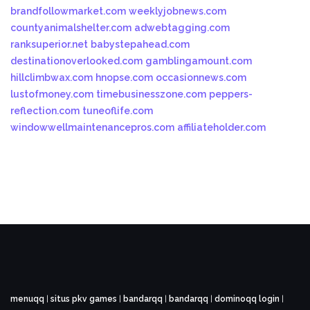
brandfollowmarket.com
weeklyjobnews.com
countyanimalshelter.com
adwebtagging.com
ranksuperior.net
babystepahead.com
destinationoverlooked.com
gamblingamount.com
hillclimbwax.com
hnopse.com
occasionnews.com
lustofmoney.com
timebusinesszone.com
peppers-
reflection.com
tuneoflife.com
windowwellmaintenancepros.com
affiliateholder.com
menuqq
|
situs pkv games
|
bandarqq
|
bandarqq
|
dominoqq login
|