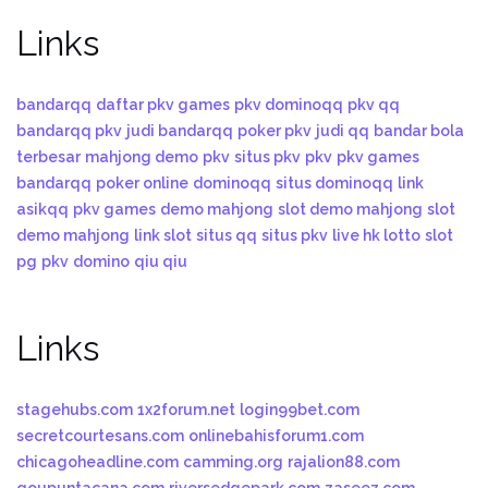
Links
bandarqq
daftar pkv games
pkv dominoqq
pkv qq
bandarqq pkv
judi bandarqq
poker pkv
judi qq
bandar bola
terbesar
mahjong demo
pkv
situs pkv
pkv
pkv games
bandarqq
poker online
dominoqq
situs dominoqq
link
asikqq
pkv games
demo mahjong
slot demo mahjong
slot
demo mahjong
link slot
situs qq
situs pkv
live hk lotto
slot
pg
pkv
domino
qiu qiu
Links
stagehubs.com
1x2forum.net
login99bet.com
secretcourtesans.com
onlinebahisforum1.com
chicagoheadline.com
camming.org
rajalion88.com