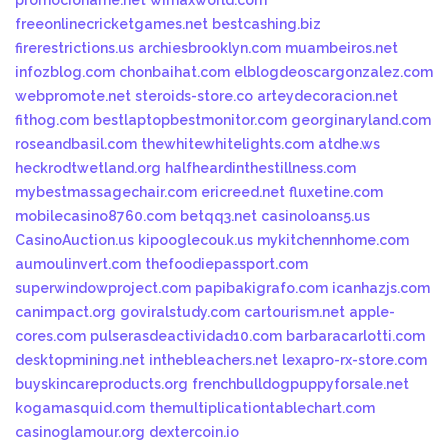
promocioname.net
wimaxworld.com
freeonlinecricketgames.net
bestcashing.biz
firerestrictions.us
archiesbrooklyn.com
muambeiros.net
infozblog.com
chonbaihat.com
elblogdeoscargonzalez.com
webpromote.net
steroids-store.co
arteydecoracion.net
fithog.com
bestlaptopbestmonitor.com
georginaryland.com
roseandbasil.com
thewhitewhitelights.com
atdhe.ws
heckrodtwetland.org
halfheardinthestillness.com
mybestmassagechair.com
ericreed.net
fluxetine.com
mobilecasino8760.com
betqq3.net
casinoloans5.us
CasinoAuction.us
kipooglecouk.us
mykitchennhome.com
aumoulinvert.com
thefoodiepassport.com
superwindowproject.com
papibakigrafo.com
icanhazjs.com
canimpact.org
goviralstudy.com
cartourism.net
apple-
cores.com
pulserasdeactividad10.com
barbaracarlotti.com
desktopmining.net
inthebleachers.net
lexapro-rx-store.com
buyskincareproducts.org
frenchbulldogpuppyforsale.net
kogamasquid.com
themultiplicationtablechart.com
casinoglamour.org
dextercoin.io