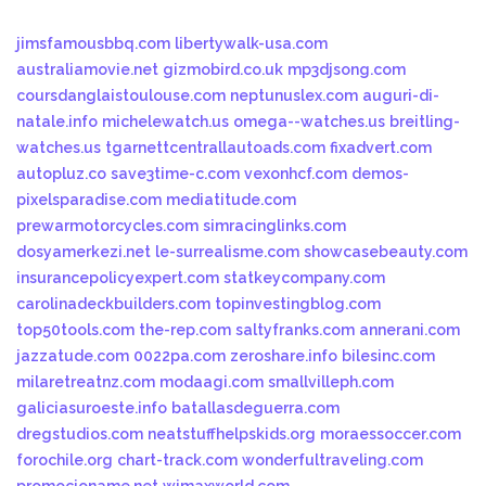
jimsfamousbbq.com
libertywalk-usa.com
australiamovie.net
gizmobird.co.uk
mp3djsong.com
coursdanglaistoulouse.com
neptunuslex.com
auguri-di-
natale.info
michelewatch.us
omega--watches.us
breitling-
watches.us
tgarnettcentrallautoads.com
fixadvert.com
autopluz.co
save3time-c.com
vexonhcf.com
demos-
pixelsparadise.com
mediatitude.com
prewarmotorcycles.com
simracinglinks.com
dosyamerkezi.net
le-surrealisme.com
showcasebeauty.com
insurancepolicyexpert.com
statkeycompany.com
carolinadeckbuilders.com
topinvestingblog.com
top50tools.com
the-rep.com
saltyfranks.com
annerani.com
jazzatude.com
0022pa.com
zeroshare.info
bilesinc.com
milaretreatnz.com
modaagi.com
smallvilleph.com
galiciasuroeste.info
batallasdeguerra.com
dregstudios.com
neatstuffhelpskids.org
moraessoccer.com
forochile.org
chart-track.com
wonderfultraveling.com