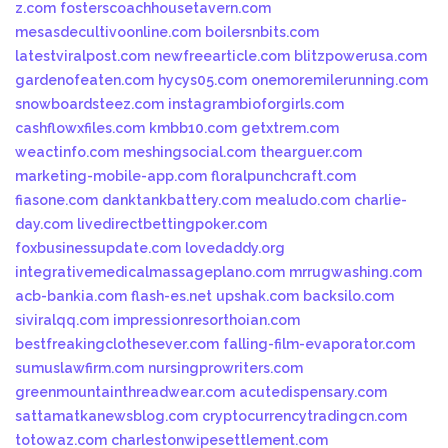
z.com
fosterscoachhousetavern.com
mesasdecultivoonline.com
boilersnbits.com
latestviralpost.com
newfreearticle.com
blitzpowerusa.com
gardenofeaten.com
hycys05.com
onemoremilerunning.com
snowboardsteez.com
instagrambioforgirls.com
cashflowxfiles.com
kmbb10.com
getxtrem.com
weactinfo.com
meshingsocial.com
thearguer.com
marketing-mobile-app.com
floralpunchcraft.com
fiasone.com
danktankbattery.com
mealudo.com
charlie-
day.com
livedirectbettingpoker.com
foxbusinessupdate.com
lovedaddy.org
integrativemedicalmassageplano.com
mrrugwashing.com
acb-bankia.com
flash-es.net
upshak.com
backsilo.com
siviralqq.com
impressionresorthoian.com
bestfreakingclothesever.com
falling-film-evaporator.com
sumuslawfirm.com
nursingprowriters.com
greenmountainthreadwear.com
acutedispensary.com
sattamatkanewsblog.com
cryptocurrencytradingcn.com
totowaz.com
charlestonwipesettlement.com