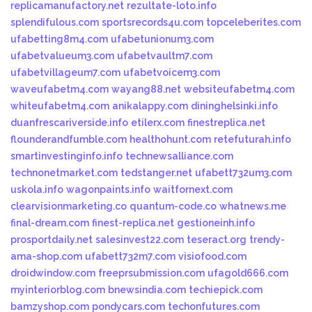
replicamanufactory.net
rezultate-loto.info
splendifulous.com
sportsrecords4u.com
topceleberites.com
ufabetting8m4.com
ufabetunionum3.com
ufabetvalueum3.com
ufabetvaultm7.com
ufabetvillageum7.com
ufabetvoicem3.com
waveufabetm4.com
wayang88.net
websiteufabetm4.com
whiteufabetm4.com
anikalappy.com
dininghelsinki.info
duanfrescariverside.info
etilerx.com
finestreplica.net
flounderandfumble.com
healthohunt.com
retefuturah.info
smartinvestinginfo.info
technewsalliance.com
technonetmarket.com
tedstanger.net
ufabett732um3.com
uskola.info
wagonpaints.info
waitfornext.com
clearvisionmarketing.co
quantum-code.co
whatnews.me
final-dream.com
finest-replica.net
gestioneinh.info
prosportdaily.net
salesinvest22.com
teseract.org
trendy-
ama-shop.com
ufabett732m7.com
visiofood.com
droidwindow.com
freeprsubmission.com
ufagold666.com
myinteriorblog.com
bnewsindia.com
techiepick.com
bamzyshop.com
pondycars.com
techonfutures.com