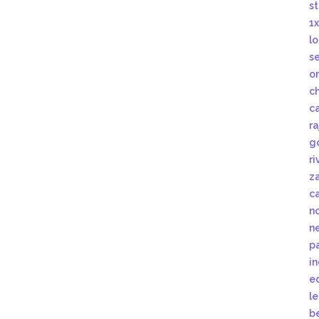
s
1
l
s
o
c
c
r
g
r
z
c
n
ne
p
i
e
l
be