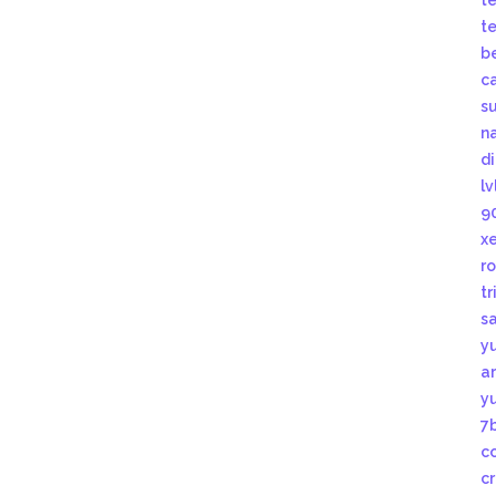
t
t
b
c
s
n
d
lv
9
x
r
t
s
y
a
y
7
c
c