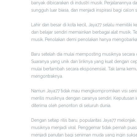
banyak dibicarakan di industri musik. Perjalanannya d
sungguh luar biasa, dan menjadi inspirasi bagi calon
Lahir dan besar di kota kecil, Jaya77 selalu memiliki 
dan belajar sendiri memainkan berbagai alat musik. Te
musik. Penolakan demi penolakan hanya mengobarkan
Baru setelah dia mulai memposting musiknya secara o
Suaranya yang unik dan liriknya yang kuat dengan c
mulai bertambah secara eksponensial. Tak lama kemud
mengontraknya.
Namun Jaya77 tidak mau mengkompromikan visi senin
merilis musiknya dengan caranya sendiri. Keputusan 
diterima oleh penonton di seluruh dunia.
Dengan setiap rilis baru, popularitas Jaya77 melonj
musiknya menjadi viral. Penggemar tidak pernah puas
menjadi panutan bagi seniman muda yang ingin sukses 