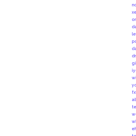
n
x
o
d
le
p
d
d
g
i
w
y
f
a
t
w
w
e