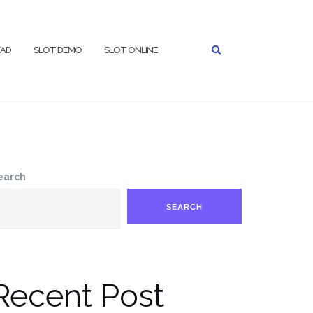
KAD
SLOT DEMO
SLOT ONLINE
earch
SEARCH
Recent Post