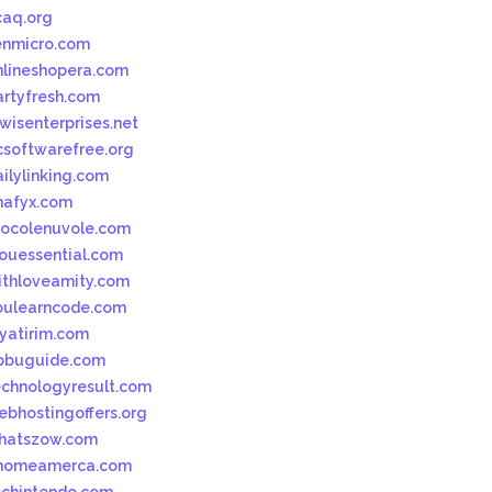
caq.org
enmicro.com
nlineshopera.com
artyfresh.com
wisenterprises.net
csoftwarefree.org
ailylinking.com
nafyx.com
iocolenuvole.com
youessential.com
ithloveamity.com
oulearncode.com
xyatirim.com
bbuguide.com
echnologyresult.com
ebhostingoffers.org
hatszow.com
homeamerca.com