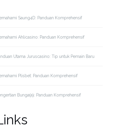
emahami Saung4D: Panduan Komprehensif
emahami Ahlicasino: Panduan Komprehensif
nduan Utama Juruscasino: Tip untuk Pemain Baru
emahami Plisbet: Panduan Komprehensif
engertian Bunga99: Panduan Komprehensif
Links