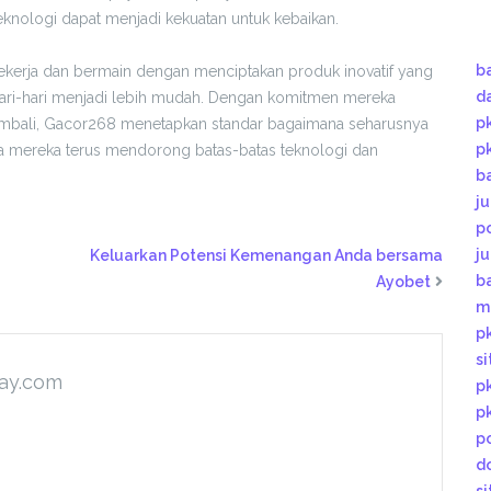
knologi dapat menjadi kekuatan untuk kebaikan.
b
bekerja dan bermain dengan menciptakan produk inovatif yang
d
ari-hari menjadi lebih mudah. Dengan komitmen mereka
p
embali, Gacor268 menetapkan standar bagaimana seharusnya
p
a mereka terus mendorong batas-batas teknologi dan
b
j
p
ju
Keluarkan Potensi Kemenangan Anda bersama
b
Ayobet
m
p
si
ay.com
p
p
p
d