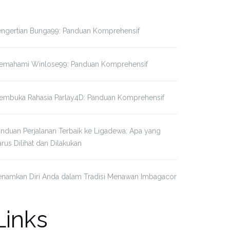
engertian Bunga99: Panduan Komprehensif
emahami Winlose99: Panduan Komprehensif
embuka Rahasia Parlay4D: Panduan Komprehensif
nduan Perjalanan Terbaik ke Ligadewa: Apa yang
rus Dilihat dan Dilakukan
enamkan Diri Anda dalam Tradisi Menawan Imbagacor
Links