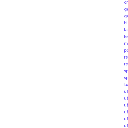
c
g
g
h
la
l
m
p
r
re
s
s
t
u
u
u
u
u
u