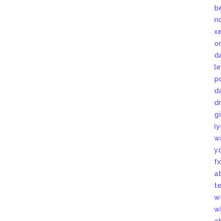
be
n
x
o
d
le
p
d
d
g
i
w
y
f
a
t
w
w