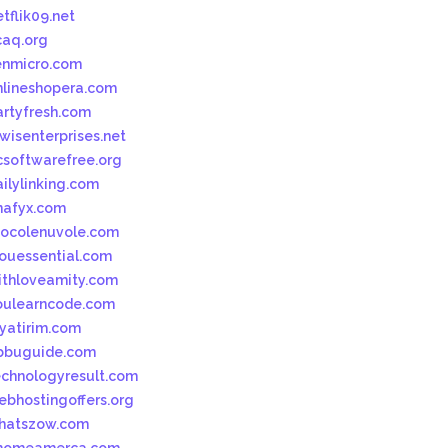
tflik09.net
caq.org
enmicro.com
nlineshopera.com
artyfresh.com
wisenterprises.net
csoftwarefree.org
ailylinking.com
nafyx.com
iocolenuvole.com
youessential.com
ithloveamity.com
oulearncode.com
xyatirim.com
bbuguide.com
echnologyresult.com
ebhostingoffers.org
hatszow.com