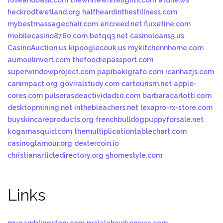
roseandbasil.com
thewhitewhitelights.com
atdhe.ws
heckrodtwetland.org
halfheardinthestillness.com
mybestmassagechair.com
ericreed.net
fluxetine.com
mobilecasino8760.com
betqq3.net
casinoloans5.us
CasinoAuction.us
kipooglecouk.us
mykitchennhome.com
aumoulinvert.com
thefoodiepassport.com
superwindowproject.com
papibakigrafo.com
icanhazjs.com
canimpact.org
goviralstudy.com
cartourism.net
apple-
cores.com
pulserasdeactividad10.com
barbaracarlotti.com
desktopmining.net
inthebleachers.net
lexapro-rx-store.com
buyskincareproducts.org
frenchbulldogpuppyforsale.net
kogamasquid.com
themultiplicationtablechart.com
casinoglamour.org
dextercoin.io
christianarticledirectory.org
5homestyle.com
Links