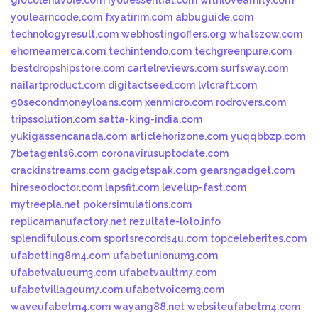
giocolenuvole.com
iyouessential.com
withloveamity.com
youlearncode.com
fxyatirim.com
abbuguide.com
technologyresult.com
webhostingoffers.org
whatszow.com
ehomeamerca.com
techintendo.com
techgreenpure.com
bestdropshipstore.com
cartelreviews.com
surfsway.com
nailartproduct.com
digitactseed.com
lvlcraft.com
90secondmoneyloans.com
xenmicro.com
rodrovers.com
tripssolution.com
satta-king-india.com
yukigassencanada.com
articlehorizone.com
yuqqbbzp.com
7betagents6.com
coronavirusuptodate.com
crackinstreams.com
gadgetspak.com
gearsngadget.com
hireseodoctor.com
lapsfit.com
levelup-fast.com
mytreepla.net
pokersimulations.com
replicamanufactory.net
rezultate-loto.info
splendifulous.com
sportsrecords4u.com
topceleberites.com
ufabetting8m4.com
ufabetunionum3.com
ufabetvalueum3.com
ufabetvaultm7.com
ufabetvillageum7.com
ufabetvoicem3.com
waveufabetm4.com
wayang88.net
websiteufabetm4.com