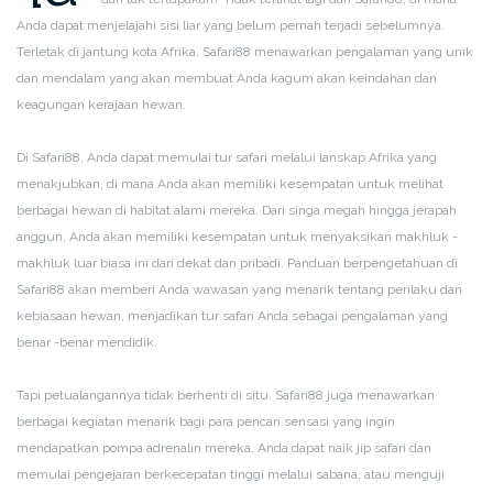
Anda dapat menjelajahi sisi liar yang belum pernah terjadi sebelumnya.
Terletak di jantung kota Afrika, Safari88 menawarkan pengalaman yang unik
dan mendalam yang akan membuat Anda kagum akan keindahan dan
keagungan kerajaan hewan.
Di Safari88, Anda dapat memulai tur safari melalui lanskap Afrika yang
menakjubkan, di mana Anda akan memiliki kesempatan untuk melihat
berbagai hewan di habitat alami mereka. Dari singa megah hingga jerapah
anggun, Anda akan memiliki kesempatan untuk menyaksikan makhluk -
makhluk luar biasa ini dari dekat dan pribadi. Panduan berpengetahuan di
Safari88 akan memberi Anda wawasan yang menarik tentang perilaku dan
kebiasaan hewan, menjadikan tur safari Anda sebagai pengalaman yang
benar -benar mendidik.
Tapi petualangannya tidak berhenti di situ. Safari88 juga menawarkan
berbagai kegiatan menarik bagi para pencari sensasi yang ingin
mendapatkan pompa adrenalin mereka. Anda dapat naik jip safari dan
memulai pengejaran berkecepatan tinggi melalui sabana, atau menguji