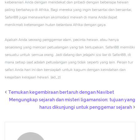
keberanian Anda dengan mendekat dan pribadi dengan beberapa hewan
paling berbahaya di Afrika. Bagi mereka yang ingin bersantai dan bersantai,
Safari88 juga menawarkan akomodasi mewah di mana Anda dapat
menikmati ketenangan hutan belantara Afrika dengan gaya.
Apakah Anda seorang penggemar alam, pecinta hewan, atau hanya
seseorang yang mencari petualangan yang tak terlupakan, Safari88 memiliki
sesuatu untuk semua orang. Jadi datang dan jelajahi sisi liar di Safari88, di
mana setiap saat adalah petualangan yang tidak seperti yang lain. Pesan tur
safari Anda hari ini dan bersiaplah untuk kagum dengan keindahan dan
keajaiban kerajaan hewan.
[ad_2]
Temukan kegembiraan bertaruh dengan Navibet
Mengungkap sejarah dan misteri ligamansion: tujuan yang
harus dikunjungi untuk penggemar sejarah