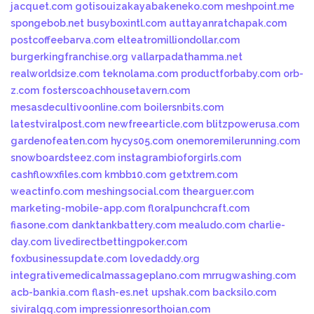
jacquet.com
gotisouizakayabakeneko.com
meshpoint.me
spongebob.net
busyboxintl.com
auttayanratchapak.com
postcoffeebarva.com
elteatromilliondollar.com
burgerkingfranchise.org
vallarpadathamma.net
realworldsize.com
teknolama.com
productforbaby.com
orb-
z.com
fosterscoachhousetavern.com
mesasdecultivoonline.com
boilersnbits.com
latestviralpost.com
newfreearticle.com
blitzpowerusa.com
gardenofeaten.com
hycys05.com
onemoremilerunning.com
snowboardsteez.com
instagrambioforgirls.com
cashflowxfiles.com
kmbb10.com
getxtrem.com
weactinfo.com
meshingsocial.com
thearguer.com
marketing-mobile-app.com
floralpunchcraft.com
fiasone.com
danktankbattery.com
mealudo.com
charlie-
day.com
livedirectbettingpoker.com
foxbusinessupdate.com
lovedaddy.org
integrativemedicalmassageplano.com
mrrugwashing.com
acb-bankia.com
flash-es.net
upshak.com
backsilo.com
siviralqq.com
impressionresorthoian.com