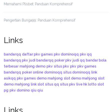
Memahami Plisbet: Panduan Komprehensif
Pengertian Bunga99: Panduan Komprehensif
Links
bandarqq
daftar pkv games
pkv dominoqq
pkv qq
bandarqq pkv
judi bandarqq
poker pkv
judi qq
bandar bola
terbesar
mahjong demo
pkv
situs pkv
pkv
pkv games
bandarqq
poker online
dominoqq
situs dominoqq
link
asikqq
pkv games
demo mahjong
slot demo mahjong
slot
demo mahjong
link slot
situs qq
situs pkv
live hk lotto
slot
pg
pkv
domino
qiu qiu
Links