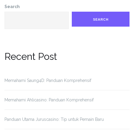
Search
SEARCH
Recent Post
Memahami Saung4D: Panduan Komprehensif
Memahami Ahlicasino: Panduan Komprehensif
Panduan Utama Juruscasino: Tip untuk Pemain Baru