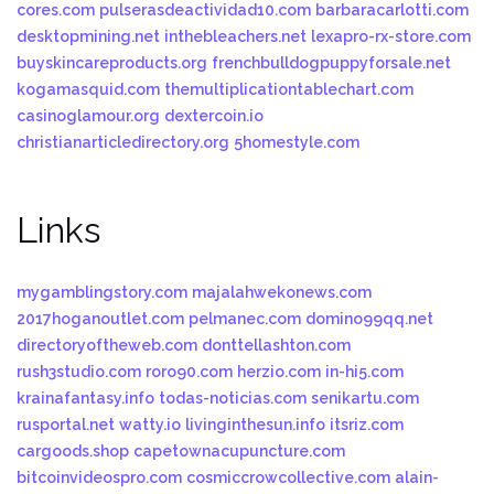
cores.com
pulserasdeactividad10.com
barbaracarlotti.com
desktopmining.net
inthebleachers.net
lexapro-rx-store.com
buyskincareproducts.org
frenchbulldogpuppyforsale.net
kogamasquid.com
themultiplicationtablechart.com
casinoglamour.org
dextercoin.io
christianarticledirectory.org
5homestyle.com
Links
mygamblingstory.com
majalahwekonews.com
2017hoganoutlet.com
pelmanec.com
domino99qq.net
directoryoftheweb.com
donttellashton.com
rush3studio.com
roro90.com
herzio.com
in-hi5.com
krainafantasy.info
todas-noticias.com
senikartu.com
rusportal.net
watty.io
livinginthesun.info
itsriz.com
cargoods.shop
capetownacupuncture.com
bitcoinvideospro.com
cosmiccrowcollective.com
alain-