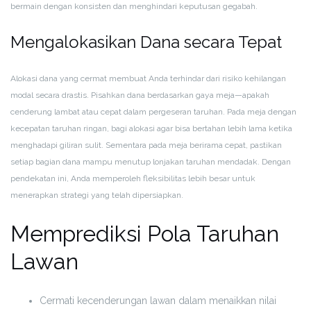
bermain dengan konsisten dan menghindari keputusan gegabah.
Mengalokasikan Dana secara Tepat
Alokasi dana yang cermat membuat Anda terhindar dari risiko kehilangan
modal secara drastis. Pisahkan dana berdasarkan gaya meja—apakah
cenderung lambat atau cepat dalam pergeseran taruhan. Pada meja dengan
kecepatan taruhan ringan, bagi alokasi agar bisa bertahan lebih lama ketika
menghadapi giliran sulit. Sementara pada meja berirama cepat, pastikan
setiap bagian dana mampu menutup lonjakan taruhan mendadak. Dengan
pendekatan ini, Anda memperoleh fleksibilitas lebih besar untuk
menerapkan strategi yang telah dipersiapkan.
Memprediksi Pola Taruhan
Lawan
Cermati kecenderungan lawan dalam menaikkan nilai