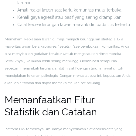
taruhan
Amati reaksi lawan saat kartu komunitas mulai terbuka
Kenali gaya agresif atau pasif yang sering ditampilkan
Catat kecenderungan lawan menarik diri pada titik tertentu
Memahami kebiasaan lawan di meja menjadi keunggulan strategis. Bila
mayoritas lawan bersikap agresif setelah fase pembukaan komunitas, Anda
bisa menyiapkan gertakan terukur untuk mengacaukan ritme mereka.
Sebaliknya, jika lawan lebih sering menunggu kombinasi sempurna
sebelum menambah taruhan, ambil inisiatif dengan taruhan awal untuk
menciptakan tekanan psikologis. Dengan mencatat pola ini, keputusan Anda
akan lebih terarah dan dapat memaksimalkan pot peluang.
Memanfaatkan Fitur
Statistik dan Catatan
Platform Pkv terpercaya umumnya menyediakan alat analisis data yang