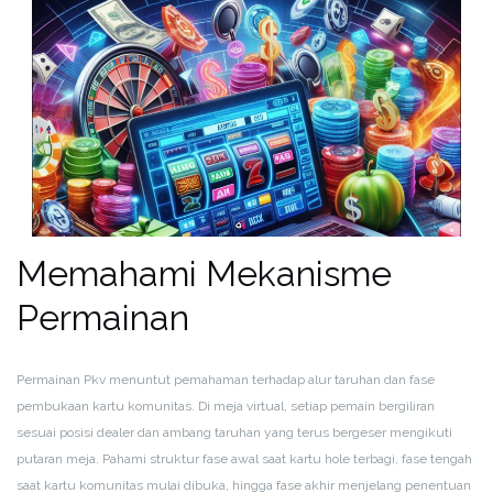
Memahami Mekanisme
Permainan
Permainan Pkv menuntut pemahaman terhadap alur taruhan dan fase
pembukaan kartu komunitas. Di meja virtual, setiap pemain bergiliran
sesuai posisi dealer dan ambang taruhan yang terus bergeser mengikuti
putaran meja. Pahami struktur fase awal saat kartu hole terbagi, fase tengah
saat kartu komunitas mulai dibuka, hingga fase akhir menjelang penentuan