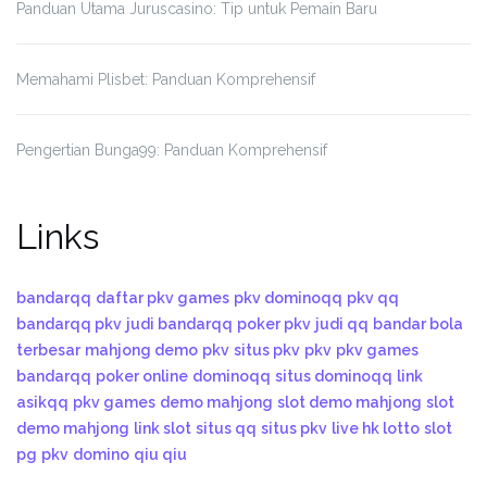
Panduan Utama Juruscasino: Tip untuk Pemain Baru
Memahami Plisbet: Panduan Komprehensif
Pengertian Bunga99: Panduan Komprehensif
Links
bandarqq
daftar pkv games
pkv dominoqq
pkv qq
bandarqq pkv
judi bandarqq
poker pkv
judi qq
bandar bola
terbesar
mahjong demo
pkv
situs pkv
pkv
pkv games
bandarqq
poker online
dominoqq
situs dominoqq
link
asikqq
pkv games
demo mahjong
slot demo mahjong
slot
demo mahjong
link slot
situs qq
situs pkv
live hk lotto
slot
pg
pkv
domino
qiu qiu