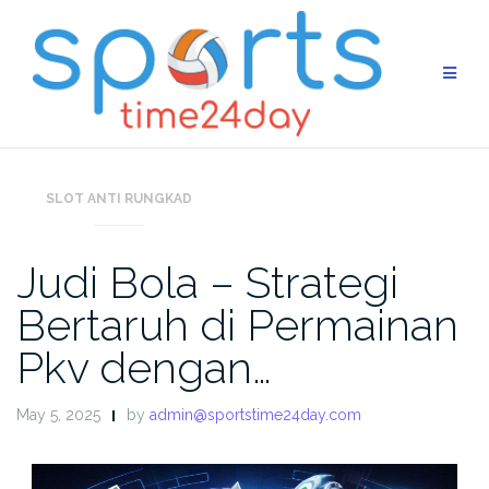
Skip
to
content
SLOT ANTI RUNGKAD
Judi Bola – Strategi
Bertaruh di Permainan
Pkv dengan…
May 5, 2025
by
admin@sportstime24day.com