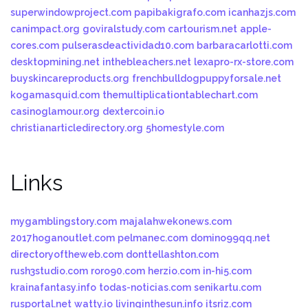
superwindowproject.com
papibakigrafo.com
icanhazjs.com
canimpact.org
goviralstudy.com
cartourism.net
apple-
cores.com
pulserasdeactividad10.com
barbaracarlotti.com
desktopmining.net
inthebleachers.net
lexapro-rx-store.com
buyskincareproducts.org
frenchbulldogpuppyforsale.net
kogamasquid.com
themultiplicationtablechart.com
casinoglamour.org
dextercoin.io
christianarticledirectory.org
5homestyle.com
Links
mygamblingstory.com
majalahwekonews.com
2017hoganoutlet.com
pelmanec.com
domino99qq.net
directoryoftheweb.com
donttellashton.com
rush3studio.com
roro90.com
herzio.com
in-hi5.com
krainafantasy.info
todas-noticias.com
senikartu.com
rusportal.net
watty.io
livinginthesun.info
itsriz.com