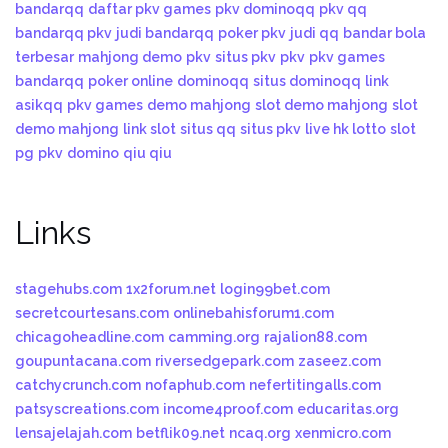
bandarqq
daftar pkv games
pkv dominoqq
pkv qq
bandarqq pkv
judi bandarqq
poker pkv
judi qq
bandar bola
terbesar
mahjong demo
pkv
situs pkv
pkv
pkv games
bandarqq
poker online
dominoqq
situs dominoqq
link
asikqq
pkv games
demo mahjong
slot demo mahjong
slot
demo mahjong
link slot
situs qq
situs pkv
live hk lotto
slot
pg
pkv
domino
qiu qiu
Links
stagehubs.com
1x2forum.net
login99bet.com
secretcourtesans.com
onlinebahisforum1.com
chicagoheadline.com
camming.org
rajalion88.com
goupuntacana.com
riversedgepark.com
zaseez.com
catchycrunch.com
nofaphub.com
nefertitingalls.com
patsyscreations.com
income4proof.com
educaritas.org
lensajelajah.com
betflik09.net
ncaq.org
xenmicro.com