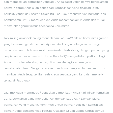
dan memastikan permainan yang adil, Anda dapat yakin bahwa pengalaman
bermain game Anda akan bebas dari keuntungan yang tidak adil atau
perilaku yang tidak sportif. Selain itu, Paduka77 menawarkan berbagai opsi
pembayaran untuk memudahkan Anda menambah akun Anda dan mulai
memainkan game favorit Anda tanpa kerumitan.
Tapi mungkin aspek paling menarik dari Paduka77 adalah komunitas gamer
yang bersemangat dan ramah. Apakah Anda ingin bekerja sama dengan
teman-teman untuk sesi multipemain atau terhubung dengan pemain yang
berpikiran sama dari seluruh dunia, Paduka77 menyediakan platform bagi
Anda untuk berinteraksi, berbagi tips dan strategi, dan menjalin
persahabatan baru. Dengan acara reguler, turnamen, dan tantangan untuk
membuat Anda tetap terlibat, selalu ada sesuatu yang baru dan menarik
terjadi di Paduka77.
Jadi mengapa menunggu? Lepaskan gamer batin Anda hari ini dan temukan
dunia permainan yang mendebarkan dengan paduka77. Dengan pilihan
permainan yang menarik, komitmen untuk bermain adil, dan komunitas
pemain yang bersemangat, Paduka77 adalah tujuan utama untuk semua