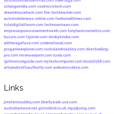
outstationcabsservices.com
thekrtagy.com
xchangeindia.com
coolmicrotech.com
dreamhousehack.com
the-techteacher.com
automobilenews-online.com
fashionalltimes.com
totaldigitalforum.com
technoarmaan.com
empresasposicionamientoweb.com
tonybestcosmetics.com
buzznc.com
fxjoiner.com
skinbykindra.com
alltherageface.com
codenational.com
progameexplorer.com
rockislandroastery.com
directselling-
pro.com
revenuealarm.com
lurab.com
ignitioncoilguide.com
mytechcomputer.com
bioslot168.com
artsandcraftsauthority.com
webservicelive.com
Links
jimsfamousbbq.com
libertywalk-usa.com
australiamovie.net
gizmobird.co.uk
mp3djsong.com