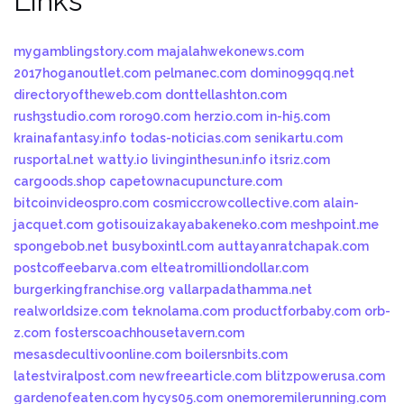
Links
mygamblingstory.com
majalahwekonews.com
2017hoganoutlet.com
pelmanec.com
domino99qq.net
directoryoftheweb.com
donttellashton.com
rush3studio.com
roro90.com
herzio.com
in-hi5.com
krainafantasy.info
todas-noticias.com
senikartu.com
rusportal.net
watty.io
livinginthesun.info
itsriz.com
cargoods.shop
capetownacupuncture.com
bitcoinvideospro.com
cosmiccrowcollective.com
alain-
jacquet.com
gotisouizakayabakeneko.com
meshpoint.me
spongebob.net
busyboxintl.com
auttayanratchapak.com
postcoffeebarva.com
elteatromilliondollar.com
burgerkingfranchise.org
vallarpadathamma.net
realworldsize.com
teknolama.com
productforbaby.com
orb-
z.com
fosterscoachhousetavern.com
mesasdecultivoonline.com
boilersnbits.com
latestviralpost.com
newfreearticle.com
blitzpowerusa.com
gardenofeaten.com
hycys05.com
onemoremilerunning.com