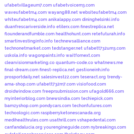
ufabetvillageum7.com
ufabetvoicem3.com
waveufabetm4.com
wayang88.net
websiteufabetm4.com
whiteufabetm4.com
anikalappy.com
dininghelsinki.info
duanfrescariverside.info
etilerx.com
finestreplica.net
flounderandfumble.com
healthohunt.com
retefuturah.info
smartinvestinginfo.info
technewsalliance.com
technonetmarket.com
tedstanger.net
ufabett732um3.com
uskola.info
wagonpaints.info
waitfornext.com
clearvisionmarketing.co
quantum-code.co
whatnews.me
final-dream.com
finest-replica.net
gestioneinh.info
prosportdaily.net
salesinvest22.com
teseract.org
trendy-
ama-shop.com
ufabett732m7.com
visiofood.com
droidwindow.com
freeprsubmission.com
ufagold666.com
myinteriorblog.com
bnewsindia.com
techiepick.com
bamzyshop.com
pondycars.com
techonfutures.com
techoologic.com
raspberryketonescanada.org
medihealthrules.com
usathrill.com
vshapedental.com
canfandalucia.org
yourengineguide.com
nybreakings.com