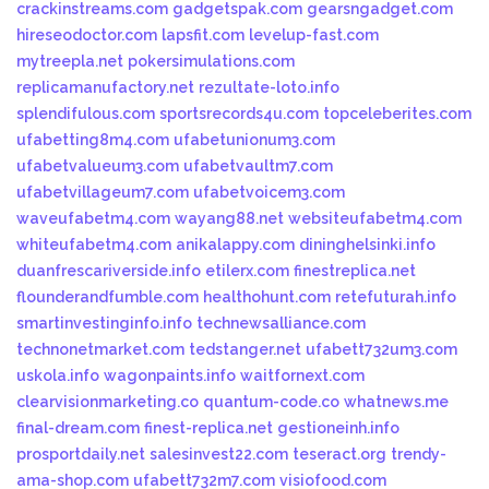
crackinstreams.com
gadgetspak.com
gearsngadget.com
hireseodoctor.com
lapsfit.com
levelup-fast.com
mytreepla.net
pokersimulations.com
replicamanufactory.net
rezultate-loto.info
splendifulous.com
sportsrecords4u.com
topceleberites.com
ufabetting8m4.com
ufabetunionum3.com
ufabetvalueum3.com
ufabetvaultm7.com
ufabetvillageum7.com
ufabetvoicem3.com
waveufabetm4.com
wayang88.net
websiteufabetm4.com
whiteufabetm4.com
anikalappy.com
dininghelsinki.info
duanfrescariverside.info
etilerx.com
finestreplica.net
flounderandfumble.com
healthohunt.com
retefuturah.info
smartinvestinginfo.info
technewsalliance.com
technonetmarket.com
tedstanger.net
ufabett732um3.com
uskola.info
wagonpaints.info
waitfornext.com
clearvisionmarketing.co
quantum-code.co
whatnews.me
final-dream.com
finest-replica.net
gestioneinh.info
prosportdaily.net
salesinvest22.com
teseract.org
trendy-
ama-shop.com
ufabett732m7.com
visiofood.com