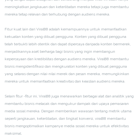
meningkatkan jangkauan dan keterlibatan mereka tetapi juga membantu
mereka tetap relevan dan terhubung dengan audiens mereka.
Fitur kuat lain dari Viral88 adalah kemampuannya untuk memanfaatkan
kekuatan konten yang dibuat pengguna. Konten yang dibuat pengguna
telah terbukti lebih otentik dan dapat dipercaya daripada konten bermerek,
menjadikannya aset berharga bagi bisnis yang ingin membangun
kepercayaan dan kredibilitas dengan audiens mereka. Viral88 membantu
bisnis mengidentifikasi dan mengkuratori konten yang dibuat pengguna
yang selaras dengan nilai-nilai merek dan pesan mereka, memungkinkan
mereka untuk memanfaatkan kreativitas dan keaslian audiens mereka.
Selain fitur -fitur ini, Viral88 juga menawarkan berbagai alat dan analitik yang
membantu bisnis melacak dan mengukur dampak dari upaya pemasaran
media sosial mereka. Dengan memberikan wawasan tentang metrik utama
seperti jangkauan, keterlibatan, dan tingkat konversi, viral88 membantu
bisnis mengoptimalkan kampanye media sosial mereka untuk efektivitas
maksimal.