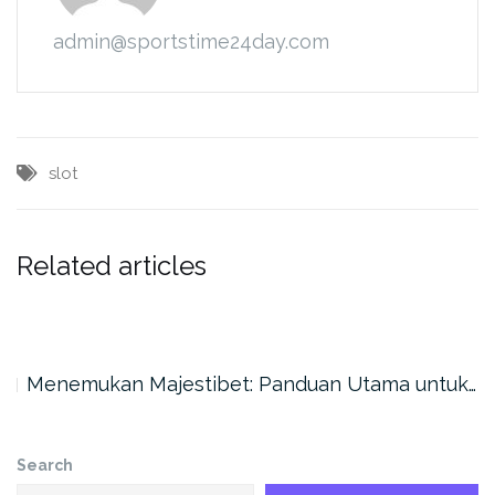
admin@sportstime24day.com
slot
Related articles
Menemukan Majestibet: Panduan Utama untuk…
Search