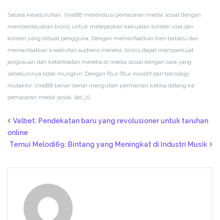
Secara keseluruhan, Viral88 merevolusi pemasaran media sosial dengan
memberdayakan bisnis untuk melepaskan kekuatan konten viral dan
konten yang dibuat pengguna. Dengan memanfaatkan tren terbaru dan
memanfaatkan kreativitas audiens mereka, bisnis dapat memperkuat
jangkauan dan keterlibatan mereka di media sosial dengan cara yang
sebelumnya tidak mungkin. Dengan fitur-fitur inovatif dan teknologi
mutakhir, Viral88 benar-benar mengubah permainan ketika datang ke
pemasaran media sosial.
[ad_2]
Valbet: Pendekatan baru yang revolusioner untuk taruhan
online
Temui Melodi69: Bintang yang Meningkat di Industri Musik