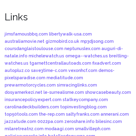
Links
jimsfamousbbq.com
libertywalk-usa.com
australiamovie.net
gizmobird.co.uk
mp3djsong.com
coursdanglaistoulouse.com
neptunuslex.com
auguri-di-
natale.info
michelewatch.us
omega--watches.us
breitling-
watches.us
tgarnettcentrallautoads.com
fixadvert.com
autopluz.co
save3time-c.com
vexonhcf.com
demos-
pixelsparadise.com
mediatitude.com
prewarmotorcycles.com
simracinglinks.com
dosyamerkezi.net
le-surrealisme.com
showcasebeauty.com
insurancepolicyexpert.com
statkeycompany.com
carolinadeckbuilders.com
topinvestingblog.com
top50tools.com
the-rep.com
saltyfranks.com
annerani.com
jazzatude.com
0022pa.com
zeroshare.info
bilesinc.com
milaretreatnz.com
modaagi.com
smallvilleph.com