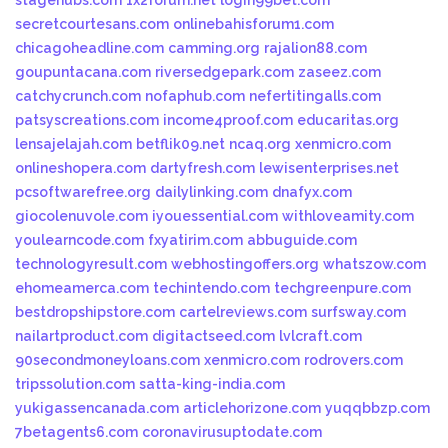
stagehubs.com
1x2forum.net
login99bet.com
secretcourtesans.com
onlinebahisforum1.com
chicagoheadline.com
camming.org
rajalion88.com
goupuntacana.com
riversedgepark.com
zaseez.com
catchycrunch.com
nofaphub.com
nefertitingalls.com
patsyscreations.com
income4proof.com
educaritas.org
lensajelajah.com
betflik09.net
ncaq.org
xenmicro.com
onlineshopera.com
dartyfresh.com
lewisenterprises.net
pcsoftwarefree.org
dailylinking.com
dnafyx.com
giocolenuvole.com
iyouessential.com
withloveamity.com
youlearncode.com
fxyatirim.com
abbuguide.com
technologyresult.com
webhostingoffers.org
whatszow.com
ehomeamerca.com
techintendo.com
techgreenpure.com
bestdropshipstore.com
cartelreviews.com
surfsway.com
nailartproduct.com
digitactseed.com
lvlcraft.com
90secondmoneyloans.com
xenmicro.com
rodrovers.com
tripssolution.com
satta-king-india.com
yukigassencanada.com
articlehorizone.com
yuqqbbzp.com
7betagents6.com
coronavirusuptodate.com