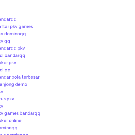
andarqq
aftar pkv games
kv dominoqq
kv qq
andarqq pkv
udi bandarqq
oker pkv
di qq
andar bola terbesar
ahjong demo
kv
tus pkv
kv
kv games bandarqq
oker online
ominoqq