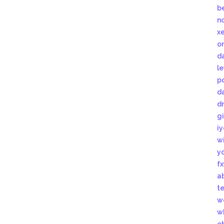
be
n
x
o
d
le
p
d
d
g
i
w
y
f
a
t
w
w