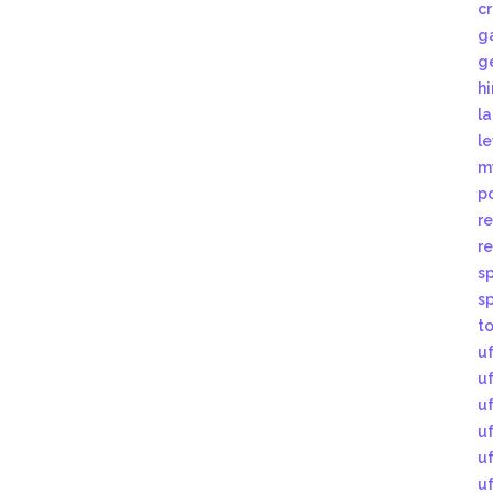
c
g
g
h
la
l
m
p
r
re
s
s
t
u
u
u
u
u
u