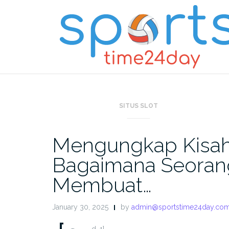
Skip
to
content
SITUS SLOT
Mengungkap Kisah 
Bagaimana Seoran
Membuat…
January 30, 2025
by
admin@sportstime24day.co