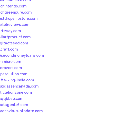
homeamerca.com
echintendo.com
echgreenpure.com
estdropshipstore.com
artelreviews.com
urfsway.com
ailartproduct.com
igitactseed.com
lcraft.com
0secondmoneyloans.com
enmicro.com
odrovers.com
ripssolution.com
atta-king-india.com
ukigassencanada.com
rticlehorizone.com
uqqbbzp.com
betagents6.com
oronavirusuptodate.com