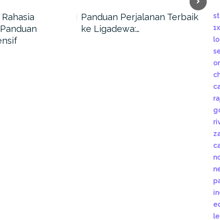
Rahasia
Panduan Perjalanan Terbaik
Ben
s
 Panduan
ke Ligadewa:…
Trad
1
nsif
l
s
o
c
c
r
g
r
z
c
n
ne
p
i
e
l