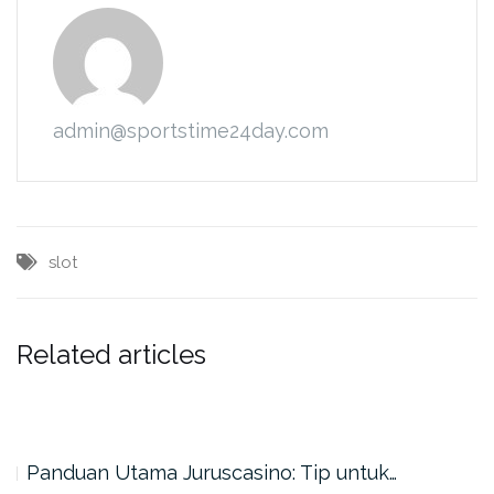
admin@sportstime24day.com
slot
Related articles
Panduan Utama Juruscasino: Tip untuk…