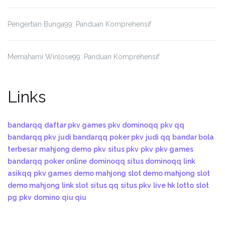
Pengertian Bunga99: Panduan Komprehensif
Memahami Winlose99: Panduan Komprehensif
Links
bandarqq
daftar pkv games
pkv dominoqq
pkv qq
bandarqq pkv
judi bandarqq
poker pkv
judi qq
bandar bola
terbesar
mahjong demo
pkv
situs pkv
pkv
pkv games
bandarqq
poker online
dominoqq
situs dominoqq
link
asikqq
pkv games
demo mahjong
slot demo mahjong
slot
demo mahjong
link slot
situs qq
situs pkv
live hk lotto
slot
pg
pkv
domino
qiu qiu