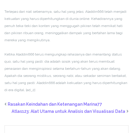
Terlepas dari niat sebenarnya, satu hal yang jelas: Aladdin666 telah menjadi
kekuatan yang harus diperhitungkan di dunia online. Kehadirannya yang
penuh teka-teki dan konten yang menggugah pikiran telah memikat hati
dan pikiran ribuan orang, meninggalkan dampak yang bertahan lama bagi
mereka yang mengikutinya.
Ketika Aladdin666 terus mengungkap rahasianya dan menantang status
quo, satu hal yang pasti: dia adalah sosok yang akan terus membuat
penasaran dan menginspirasi selama bertahun-tahun yang akan datang.
Apakah dia seorang mistikus, seorang nabi, atau sekadar seniman berbakat,
satu hal yang pasti: Aladdin666 adalah kekuatan yang harus diperhitungkan
di era digital.
[ad_2]
Rasakan Keindahan dan Ketenangan Marina77
Atlas123: Alat Utama untuk Analisis dan Visualisasi Data