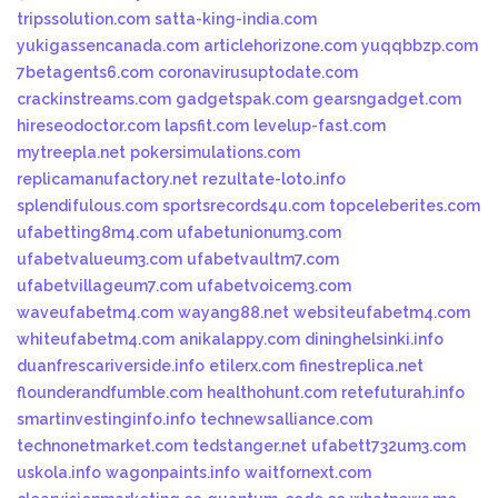
tripssolution.com
satta-king-india.com
yukigassencanada.com
articlehorizone.com
yuqqbbzp.com
7betagents6.com
coronavirusuptodate.com
crackinstreams.com
gadgetspak.com
gearsngadget.com
hireseodoctor.com
lapsfit.com
levelup-fast.com
mytreepla.net
pokersimulations.com
replicamanufactory.net
rezultate-loto.info
splendifulous.com
sportsrecords4u.com
topceleberites.com
ufabetting8m4.com
ufabetunionum3.com
ufabetvalueum3.com
ufabetvaultm7.com
ufabetvillageum7.com
ufabetvoicem3.com
waveufabetm4.com
wayang88.net
websiteufabetm4.com
whiteufabetm4.com
anikalappy.com
dininghelsinki.info
duanfrescariverside.info
etilerx.com
finestreplica.net
flounderandfumble.com
healthohunt.com
retefuturah.info
smartinvestinginfo.info
technewsalliance.com
technonetmarket.com
tedstanger.net
ufabett732um3.com
uskola.info
wagonpaints.info
waitfornext.com