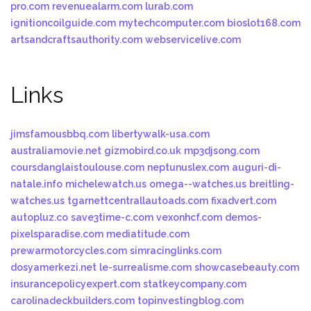
pro.com
revenuealarm.com
lurab.com
ignitioncoilguide.com
mytechcomputer.com
bioslot168.com
artsandcraftsauthority.com
webservicelive.com
Links
jimsfamousbbq.com
libertywalk-usa.com
australiamovie.net
gizmobird.co.uk
mp3djsong.com
coursdanglaistoulouse.com
neptunuslex.com
auguri-di-
natale.info
michelewatch.us
omega--watches.us
breitling-
watches.us
tgarnettcentrallautoads.com
fixadvert.com
autopluz.co
save3time-c.com
vexonhcf.com
demos-
pixelsparadise.com
mediatitude.com
prewarmotorcycles.com
simracinglinks.com
dosyamerkezi.net
le-surrealisme.com
showcasebeauty.com
insurancepolicyexpert.com
statkeycompany.com
carolinadeckbuilders.com
topinvestingblog.com