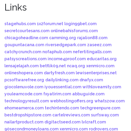
Links
stagehubs.com
1x2forum.net
login99bet.com
secretcourtesans.com
onlinebahisforum1.com
chicagoheadline.com
camming.org
rajalion88.com
goupuntacana.com
riversedgepark.com
zaseez.com
catchycrunch.com
nofaphub.com
nefertitingalls.com
patsyscreations.com
income4proof.com
educaritas.org
lensajelajah.com
betflik09.net
ncaq.org
xenmicro.com
onlineshopera.com
dartyfresh.com
lewisenterprises.net
pcsoftwarefree.org
dailylinking.com
dnafyx.com
giocolenuvole.com
iyouessential.com
withloveamity.com
youlearncode.com
fxyatirim.com
abbuguide.com
technologyresult.com
webhostingoffers.org
whatszow.com
ehomeamerca.com
techintendo.com
techgreenpure.com
bestdropshipstore.com
cartelreviews.com
surfsway.com
nailartproduct.com
digitactseed.com
lvlcraft.com
90secondmoneyloans.com
xenmicro.com
rodrovers.com