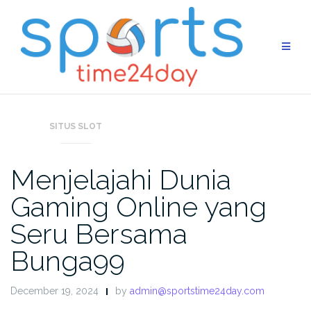
Skip
to
content
SITUS SLOT
Menjelajahi Dunia
Gaming Online yang
Seru Bersama
Bunga99
December 19, 2024
by
admin@sportstime24day.com