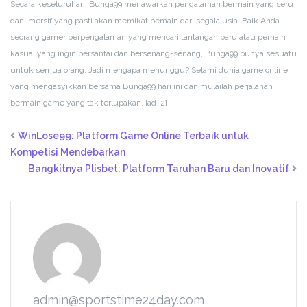
Secara keseluruhan, Bunga99 menawarkan pengalaman bermain yang seru
dan imersif yang pasti akan memikat pemain dari segala usia. Baik Anda
seorang gamer berpengalaman yang mencari tantangan baru atau pemain
kasual yang ingin bersantai dan bersenang-senang, Bunga99 punya sesuatu
untuk semua orang. Jadi mengapa menunggu? Selami dunia game online
yang mengasyikkan bersama Bunga99 hari ini dan mulailah perjalanan
bermain game yang tak terlupakan.
[ad_2]
WinLose99: Platform Game Online Terbaik untuk
Kompetisi Mendebarkan
Bangkitnya Plisbet: Platform Taruhan Baru dan Inovatif
admin@sportstime24day.com