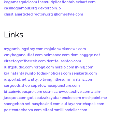
kogamasquid.com
themultiplicationtablechart.com
casinoglamour.org
dextercoin.io
christianarticledirectory.org
5homestyle.com
Links
mygamblingstory.com
majalahwekonews.com
2017hoganoutlet.com
pelmanec.com
domino99qq.net
directoryoftheweb.com
donttellashton.com
rush3studio.com
roro90.com
herzio.com
in-hi5.com
krainafantasy.info
todas-noticias.com
senikartu.com
rusportal.net
watty.io
livinginthesun.info
itsriz.com
cargoods.shop
capetownacupuncture.com
bitcoinvideospro.com
cosmiccrowcollective.com
alain-
jacquet.com
gotisouizakayabakeneko.com
meshpoint.me
spongebob.net
busyboxintl.com
auttayanratchapak.com
postcoffeebarva.com
elteatromilliondollar.com