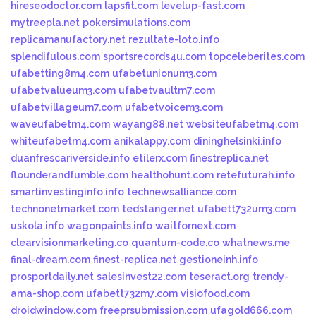
hireseodoctor.com
lapsfit.com
levelup-fast.com
mytreepla.net
pokersimulations.com
replicamanufactory.net
rezultate-loto.info
splendifulous.com
sportsrecords4u.com
topceleberites.com
ufabetting8m4.com
ufabetunionum3.com
ufabetvalueum3.com
ufabetvaultm7.com
ufabetvillageum7.com
ufabetvoicem3.com
waveufabetm4.com
wayang88.net
websiteufabetm4.com
whiteufabetm4.com
anikalappy.com
dininghelsinki.info
duanfrescariverside.info
etilerx.com
finestreplica.net
flounderandfumble.com
healthohunt.com
retefuturah.info
smartinvestinginfo.info
technewsalliance.com
technonetmarket.com
tedstanger.net
ufabett732um3.com
uskola.info
wagonpaints.info
waitfornext.com
clearvisionmarketing.co
quantum-code.co
whatnews.me
final-dream.com
finest-replica.net
gestioneinh.info
prosportdaily.net
salesinvest22.com
teseract.org
trendy-
ama-shop.com
ufabett732m7.com
visiofood.com
droidwindow.com
freeprsubmission.com
ufagold666.com