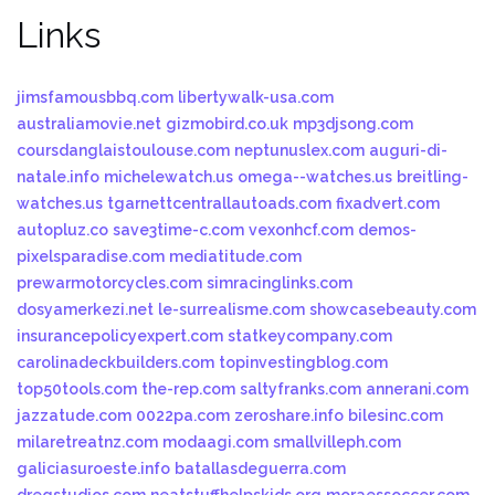
Links
jimsfamousbbq.com
libertywalk-usa.com
australiamovie.net
gizmobird.co.uk
mp3djsong.com
coursdanglaistoulouse.com
neptunuslex.com
auguri-di-
natale.info
michelewatch.us
omega--watches.us
breitling-
watches.us
tgarnettcentrallautoads.com
fixadvert.com
autopluz.co
save3time-c.com
vexonhcf.com
demos-
pixelsparadise.com
mediatitude.com
prewarmotorcycles.com
simracinglinks.com
dosyamerkezi.net
le-surrealisme.com
showcasebeauty.com
insurancepolicyexpert.com
statkeycompany.com
carolinadeckbuilders.com
topinvestingblog.com
top50tools.com
the-rep.com
saltyfranks.com
annerani.com
jazzatude.com
0022pa.com
zeroshare.info
bilesinc.com
milaretreatnz.com
modaagi.com
smallvilleph.com
galiciasuroeste.info
batallasdeguerra.com