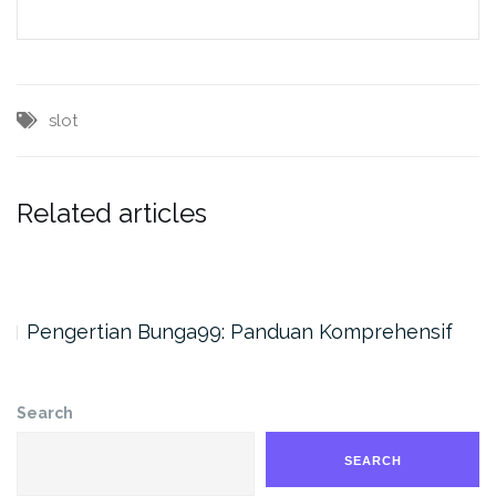
slot
Related articles
Pengertian Bunga99: Panduan Komprehensif
Search
SEARCH