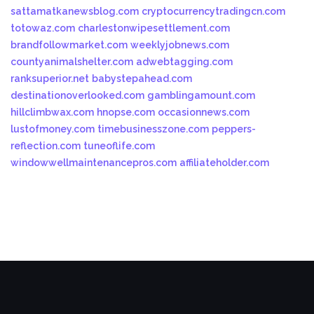
sattamatkanewsblog.com
cryptocurrencytradingcn.com
totowaz.com
charlestonwipesettlement.com
brandfollowmarket.com
weeklyjobnews.com
countyanimalshelter.com
adwebtagging.com
ranksuperior.net
babystepahead.com
destinationoverlooked.com
gamblingamount.com
hillclimbwax.com
hnopse.com
occasionnews.com
lustofmoney.com
timebusinesszone.com
peppers-
reflection.com
tuneoflife.com
windowwellmaintenancepros.com
affiliateholder.com