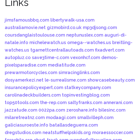
Links
jimsfamousbbq.com
libertywalk-usa.com
australiamovie.net
gizmobird.co.uk
mp3djsong.com
coursdanglaistoulouse.com
neptunuslex.com
auguri-di-
natale.info
michelewatch.us
omega--watches.us
breitling-
watches.us
tgarnettcentrallautoads.com
fixadvert.com
autopluz.co
save3time-c.com
vexonhcf.com
demos-
pixelsparadise.com
mediatitude.com
prewarmotorcycles.com
simracinglinks.com
dosyamerkezi.net
le-surrealisme.com
showcasebeauty.com
insurancepolicyexpert.com
statkeycompany.com
carolinadeckbuilders.com
topinvestingblog.com
top50tools.com
the-rep.com
saltyfranks.com
annerani.com
jazzatude.com
0022pa.com
zeroshare.info
bilesinc.com
milaretreatnz.com
modaagi.com
smallvilleph.com
galiciasuroeste.info
batallasdeguerra.com
dregstudios.com
neatstuffhelpskids.org
moraessoccer.com