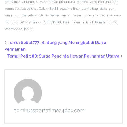
permainan, antarmuka yang ramah pengguna, promosi yang menarik, dan
kompatibilitas seluler, GalaxyBet88 adalah pilihan utama bagi siapa pun
yang ingin menjelajahi dunia permainan online yang menarik. Jadi mengapa
menunggu? Pergilah ke GalaxyBet88 hari ini dan mulailah bermain game
favorit Anda!
[ad_2]
Temui Sobat777: Bintang yang Meningkat di Dunia
Permainan
Temui Petir188: Surga Pencinta Hewan Peliharaan Utama
admin@sportstime24day.com