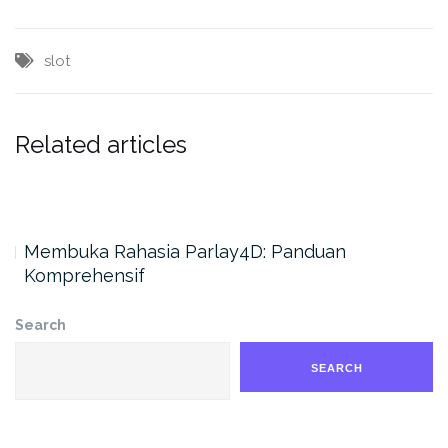
slot
Related articles
f
Membuka Rahasia Parlay4D: Panduan
Komprehensif
Search
SEARCH