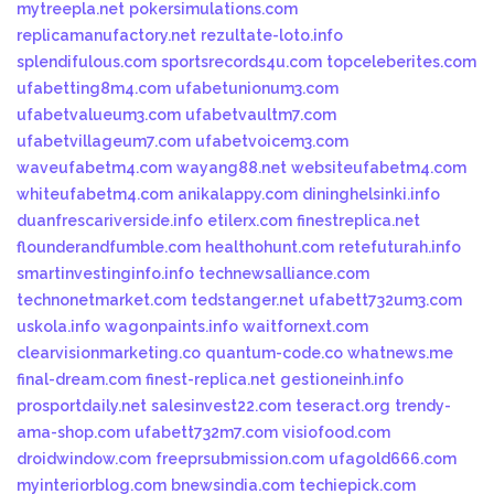
mytreepla.net
pokersimulations.com
replicamanufactory.net
rezultate-loto.info
splendifulous.com
sportsrecords4u.com
topceleberites.com
ufabetting8m4.com
ufabetunionum3.com
ufabetvalueum3.com
ufabetvaultm7.com
ufabetvillageum7.com
ufabetvoicem3.com
waveufabetm4.com
wayang88.net
websiteufabetm4.com
whiteufabetm4.com
anikalappy.com
dininghelsinki.info
duanfrescariverside.info
etilerx.com
finestreplica.net
flounderandfumble.com
healthohunt.com
retefuturah.info
smartinvestinginfo.info
technewsalliance.com
technonetmarket.com
tedstanger.net
ufabett732um3.com
uskola.info
wagonpaints.info
waitfornext.com
clearvisionmarketing.co
quantum-code.co
whatnews.me
final-dream.com
finest-replica.net
gestioneinh.info
prosportdaily.net
salesinvest22.com
teseract.org
trendy-
ama-shop.com
ufabett732m7.com
visiofood.com
droidwindow.com
freeprsubmission.com
ufagold666.com
myinteriorblog.com
bnewsindia.com
techiepick.com