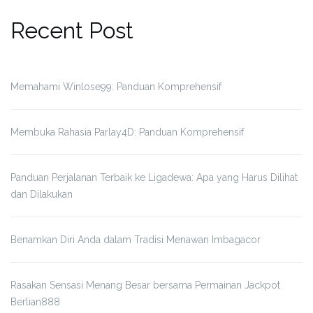
Recent Post
Memahami Winlose99: Panduan Komprehensif
Membuka Rahasia Parlay4D: Panduan Komprehensif
Panduan Perjalanan Terbaik ke Ligadewa: Apa yang Harus Dilihat
dan Dilakukan
Benamkan Diri Anda dalam Tradisi Menawan Imbagacor
Rasakan Sensasi Menang Besar bersama Permainan Jackpot
Berlian888