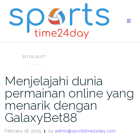
Skip
to
content
SITUS SLOT
Menjelajahi dunia
permainan online yang
menarik dengan
GalaxyBet88
February 18, 2025
by
admin@sportstime24day.com