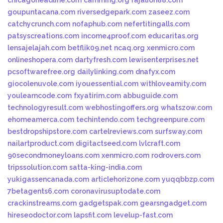
chicagoheadline.com
camming.org
rajalion88.com
goupuntacana.com
riversedgepark.com
zaseez.com
catchycrunch.com
nofaphub.com
nefertitingalls.com
patsyscreations.com
income4proof.com
educaritas.org
lensajelajah.com
betflik09.net
ncaq.org
xenmicro.com
onlineshopera.com
dartyfresh.com
lewisenterprises.net
pcsoftwarefree.org
dailylinking.com
dnafyx.com
giocolenuvole.com
iyouessential.com
withloveamity.com
youlearncode.com
fxyatirim.com
abbuguide.com
technologyresult.com
webhostingoffers.org
whatszow.com
ehomeamerca.com
techintendo.com
techgreenpure.com
bestdropshipstore.com
cartelreviews.com
surfsway.com
nailartproduct.com
digitactseed.com
lvlcraft.com
90secondmoneyloans.com
xenmicro.com
rodrovers.com
tripssolution.com
satta-king-india.com
yukigassencanada.com
articlehorizone.com
yuqqbbzp.com
7betagents6.com
coronavirusuptodate.com
crackinstreams.com
gadgetspak.com
gearsngadget.com
hireseodoctor.com
lapsfit.com
levelup-fast.com