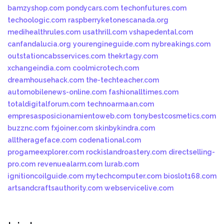
bamzyshop.com
pondycars.com
techonfutures.com
techoologic.com
raspberryketonescanada.org
medihealthrules.com
usathrill.com
vshapedental.com
canfandalucia.org
yourengineguide.com
nybreakings.com
outstationcabsservices.com
thekrtagy.com
xchangeindia.com
coolmicrotech.com
dreamhousehack.com
the-techteacher.com
automobilenews-online.com
fashionalltimes.com
totaldigitalforum.com
technoarmaan.com
empresasposicionamientoweb.com
tonybestcosmetics.com
buzznc.com
fxjoiner.com
skinbykindra.com
alltherageface.com
codenational.com
progameexplorer.com
rockislandroastery.com
directselling-
pro.com
revenuealarm.com
lurab.com
ignitioncoilguide.com
mytechcomputer.com
bioslot168.com
artsandcraftsauthority.com
webservicelive.com