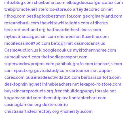
infozblog.com
chonbaihat.com
elblogdeoscargonzalez.com
webpromote.net
steroids-store.co
arteydecoracion.net
fithog.com
bestlaptopbestmonitor.com
georginaryland.com
roseandbasil.com
thewhitewhitelights.com
atdhe.ws
heckrodtwetland.org
halfheardinthestillness.com
mybestmassagechair.com
ericreed.net
fluxetine.com
mobilecasino8760.com
betqq3.net
casinoloans5.us
CasinoAuction.us
kipooglecouk.us
mykitchennhome.com
aumoulinvert.com
thefoodiepassport.com
superwindowproject.com
papibakigrafo.com
icanhazjs.com
canimpact.org
goviralstudy.com
cartourism.net
apple-
cores.com
pulserasdeactividad10.com
barbaracarlotti.com
desktopmining.net
inthebleachers.net
lexapro-rx-store.com
buyskincareproducts.org
frenchbulldogpuppyforsale.net
kogamasquid.com
themultiplicationtablechart.com
casinoglamour.org
dextercoin.io
christianarticledirectory.org
5homestyle.com