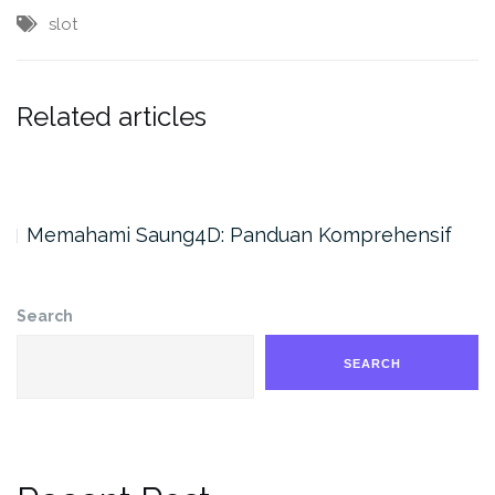
slot
Related articles
k…
Memahami Saung4D: Panduan Komprehensif
Search
SEARCH