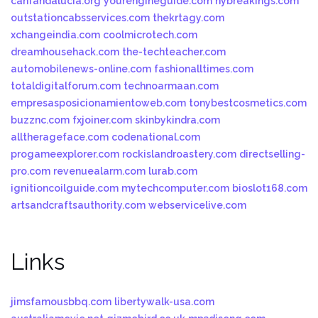
canfandalucia.org
yourengineguide.com
nybreakings.com
outstationcabsservices.com
thekrtagy.com
xchangeindia.com
coolmicrotech.com
dreamhousehack.com
the-techteacher.com
automobilenews-online.com
fashionalltimes.com
totaldigitalforum.com
technoarmaan.com
empresasposicionamientoweb.com
tonybestcosmetics.com
buzznc.com
fxjoiner.com
skinbykindra.com
alltherageface.com
codenational.com
progameexplorer.com
rockislandroastery.com
directselling-
pro.com
revenuealarm.com
lurab.com
ignitioncoilguide.com
mytechcomputer.com
bioslot168.com
artsandcraftsauthority.com
webservicelive.com
Links
jimsfamousbbq.com
libertywalk-usa.com