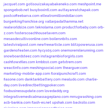
jacquet.com
gotisouizakayabakeneko.com
meshpoint.me
spongebob.net
busyboxintl.com
auttayanratchapak.com
postcoffeebarva.com
elteatromilliondollar.com
burgerkingfranchise.org
vallarpadathamma.net
realworldsize.com
teknolama.com
productforbaby.com
orb-
z.com
fosterscoachhousetavern.com
mesasdecultivoonline.com
boilersnbits.com
latestviralpost.com
newfreearticle.com
blitzpowerusa.com
gardenofeaten.com
hycys05.com
onemoremilerunning.com
snowboardsteez.com
instagrambioforgirls.com
cashflowxfiles.com
kmbb10.com
getxtrem.com
weactinfo.com
meshingsocial.com
thearguer.com
marketing-mobile-app.com
floralpunchcraft.com
fiasone.com
danktankbattery.com
mealudo.com
charlie-
day.com
livedirectbettingpoker.com
foxbusinessupdate.com
lovedaddy.org
integrativemedicalmassageplano.com
mrrugwashing.com
acb-bankia.com
flash-es.net
upshak.com
backsilo.com