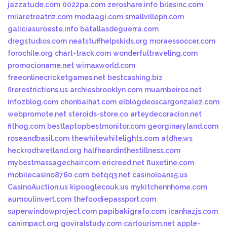
jazzatude.com
0022pa.com
zeroshare.info
bilesinc.com
milaretreatnz.com
modaagi.com
smallvilleph.com
galiciasuroeste.info
batallasdeguerra.com
dregstudios.com
neatstuffhelpskids.org
moraessoccer.com
forochile.org
chart-track.com
wonderfultraveling.com
promocioname.net
wimaxworld.com
freeonlinecricketgames.net
bestcashing.biz
firerestrictions.us
archiesbrooklyn.com
muambeiros.net
infozblog.com
chonbaihat.com
elblogdeoscargonzalez.com
webpromote.net
steroids-store.co
arteydecoracion.net
fithog.com
bestlaptopbestmonitor.com
georginaryland.com
roseandbasil.com
thewhitewhitelights.com
atdhe.ws
heckrodtwetland.org
halfheardinthestillness.com
mybestmassagechair.com
ericreed.net
fluxetine.com
mobilecasino8760.com
betqq3.net
casinoloans5.us
CasinoAuction.us
kipooglecouk.us
mykitchennhome.com
aumoulinvert.com
thefoodiepassport.com
superwindowproject.com
papibakigrafo.com
icanhazjs.com
canimpact.org
goviralstudy.com
cartourism.net
apple-