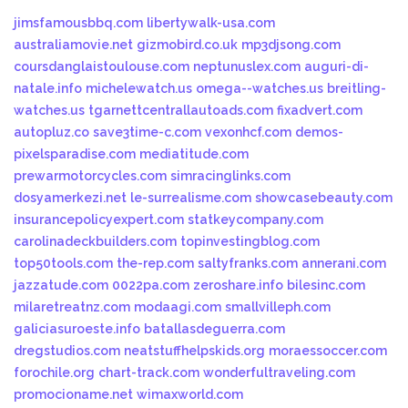
jimsfamousbbq.com
libertywalk-usa.com
australiamovie.net
gizmobird.co.uk
mp3djsong.com
coursdanglaistoulouse.com
neptunuslex.com
auguri-di-
natale.info
michelewatch.us
omega--watches.us
breitling-
watches.us
tgarnettcentrallautoads.com
fixadvert.com
autopluz.co
save3time-c.com
vexonhcf.com
demos-
pixelsparadise.com
mediatitude.com
prewarmotorcycles.com
simracinglinks.com
dosyamerkezi.net
le-surrealisme.com
showcasebeauty.com
insurancepolicyexpert.com
statkeycompany.com
carolinadeckbuilders.com
topinvestingblog.com
top50tools.com
the-rep.com
saltyfranks.com
annerani.com
jazzatude.com
0022pa.com
zeroshare.info
bilesinc.com
milaretreatnz.com
modaagi.com
smallvilleph.com
galiciasuroeste.info
batallasdeguerra.com
dregstudios.com
neatstuffhelpskids.org
moraessoccer.com
forochile.org
chart-track.com
wonderfultraveling.com
promocioname.net
wimaxworld.com