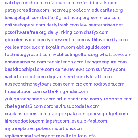
catchycrunch.com
nofaphub.com
nefertitingalls.com
patsyscreations.com
income4proof.com
educaritas.org
lensajelajah.com
betflik09.net
ncaq.org
xenmicro.com
onlineshopera.com
dartyfresh.com
lewisenterprises.net
pcsoftwarefree.org
dailylinking.com
dnafyx.com
giocolenuvole.com
iyouessential.com
withloveamity.com
youlearncode.com
fxyatirim.com
abbuguide.com
technologyresult.com
webhostingoffers.org
whatszow.com
ehomeamerca.com
techintendo.com
techgreenpure.com
bestdropshipstore.com
cartelreviews.com
surfsway.com
nailartproduct.com
digitactseed.com
lvlcraft.com
90secondmoneyloans.com
xenmicro.com
rodrovers.com
tripssolution.com
satta-king-india.com
yukigassencanada.com
articlehorizone.com
yuqqbbzp.com
7betagents6.com
coronavirusuptodate.com
crackinstreams.com
gadgetspak.com
gearsngadget.com
hireseodoctor.com
lapsfit.com
levelup-fast.com
mytreepla.net
pokersimulations.com
replicamanufactory.net
rezultate-loto.info