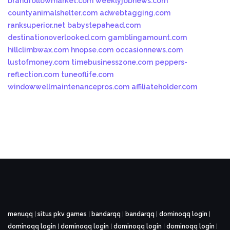
brandfollowmarket.com
weeklyjobnews.com
countyanimalshelter.com
adwebtagging.com
ranksuperior.net
babystepahead.com
destinationoverlooked.com
gamblingamount.com
hillclimbwax.com
hnopse.com
occasionnews.com
lustofmoney.com
timebusinesszone.com
peppers-
reflection.com
tuneoflife.com
windowwellmaintenancepros.com
affiliateholder.com
menuqq
|
situs pkv games
|
bandarqq
|
bandarqq
|
dominoqq login
|
dominoqq login
|
dominoqq login
|
dominoqq login
|
dominoqq login
|