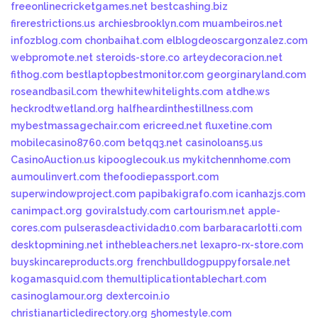
freeonlinecricketgames.net
bestcashing.biz
firerestrictions.us
archiesbrooklyn.com
muambeiros.net
infozblog.com
chonbaihat.com
elblogdeoscargonzalez.com
webpromote.net
steroids-store.co
arteydecoracion.net
fithog.com
bestlaptopbestmonitor.com
georginaryland.com
roseandbasil.com
thewhitewhitelights.com
atdhe.ws
heckrodtwetland.org
halfheardinthestillness.com
mybestmassagechair.com
ericreed.net
fluxetine.com
mobilecasino8760.com
betqq3.net
casinoloans5.us
CasinoAuction.us
kipooglecouk.us
mykitchennhome.com
aumoulinvert.com
thefoodiepassport.com
superwindowproject.com
papibakigrafo.com
icanhazjs.com
canimpact.org
goviralstudy.com
cartourism.net
apple-
cores.com
pulserasdeactividad10.com
barbaracarlotti.com
desktopmining.net
inthebleachers.net
lexapro-rx-store.com
buyskincareproducts.org
frenchbulldogpuppyforsale.net
kogamasquid.com
themultiplicationtablechart.com
casinoglamour.org
dextercoin.io
christianarticledirectory.org
5homestyle.com