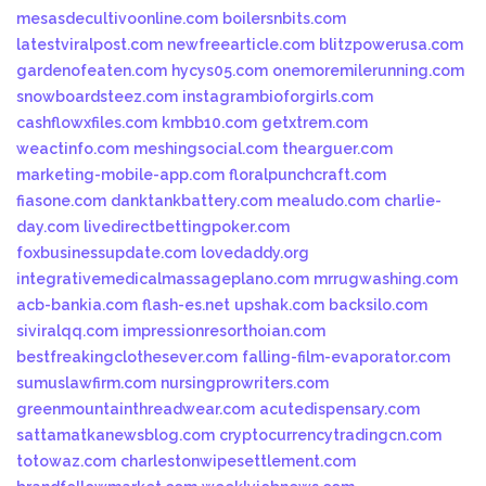
mesasdecultivoonline.com
boilersnbits.com
latestviralpost.com
newfreearticle.com
blitzpowerusa.com
gardenofeaten.com
hycys05.com
onemoremilerunning.com
snowboardsteez.com
instagrambioforgirls.com
cashflowxfiles.com
kmbb10.com
getxtrem.com
weactinfo.com
meshingsocial.com
thearguer.com
marketing-mobile-app.com
floralpunchcraft.com
fiasone.com
danktankbattery.com
mealudo.com
charlie-
day.com
livedirectbettingpoker.com
foxbusinessupdate.com
lovedaddy.org
integrativemedicalmassageplano.com
mrrugwashing.com
acb-bankia.com
flash-es.net
upshak.com
backsilo.com
siviralqq.com
impressionresorthoian.com
bestfreakingclothesever.com
falling-film-evaporator.com
sumuslawfirm.com
nursingprowriters.com
greenmountainthreadwear.com
acutedispensary.com
sattamatkanewsblog.com
cryptocurrencytradingcn.com
totowaz.com
charlestonwipesettlement.com