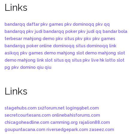
Links
bandarqq
daftar pkv games
pkv dominoqq
pkv qq
bandarqq pkv
judi bandarqq
poker pkv
judi qq
bandar bola
terbesar
mahjong demo
pkv
situs pkv
pkv
pkv games
bandarqq
poker online
dominoqq
situs dominoqq
link
asikqq
pkv games
demo mahjong
slot demo mahjong
slot
demo mahjong
link slot
situs qq
situs pkv
live hk lotto
slot
pg
pkv
domino
qiu qiu
Links
stagehubs.com
1x2forum.net
login99bet.com
secretcourtesans.com
onlinebahisforum1.com
chicagoheadline.com
camming.org
rajalion88.com
goupuntacana.com
riversedgepark.com
zaseez.com