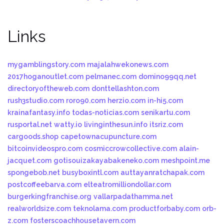
Links
mygamblingstory.com
majalahwekonews.com
2017hoganoutlet.com
pelmanec.com
domino99qq.net
directoryoftheweb.com
donttellashton.com
rush3studio.com
roro90.com
herzio.com
in-hi5.com
krainafantasy.info
todas-noticias.com
senikartu.com
rusportal.net
watty.io
livinginthesun.info
itsriz.com
cargoods.shop
capetownacupuncture.com
bitcoinvideospro.com
cosmiccrowcollective.com
alain-
jacquet.com
gotisouizakayabakeneko.com
meshpoint.me
spongebob.net
busyboxintl.com
auttayanratchapak.com
postcoffeebarva.com
elteatromilliondollar.com
burgerkingfranchise.org
vallarpadathamma.net
realworldsize.com
teknolama.com
productforbaby.com
orb-
z.com
fosterscoachhousetavern.com