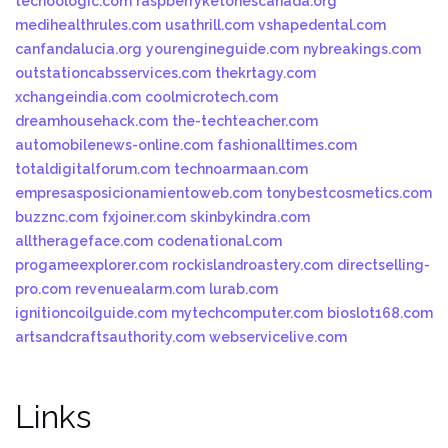
techoologic.com
raspberryketonescanada.org
medihealthrules.com
usathrill.com
vshapedental.com
canfandalucia.org
yourengineguide.com
nybreakings.com
outstationcabsservices.com
thekrtagy.com
xchangeindia.com
coolmicrotech.com
dreamhousehack.com
the-techteacher.com
automobilenews-online.com
fashionalltimes.com
totaldigitalforum.com
technoarmaan.com
empresasposicionamientoweb.com
tonybestcosmetics.com
buzznc.com
fxjoiner.com
skinbykindra.com
alltherageface.com
codenational.com
progameexplorer.com
rockislandroastery.com
directselling-
pro.com
revenuealarm.com
lurab.com
ignitioncoilguide.com
mytechcomputer.com
bioslot168.com
artsandcraftsauthority.com
webservicelive.com
Links