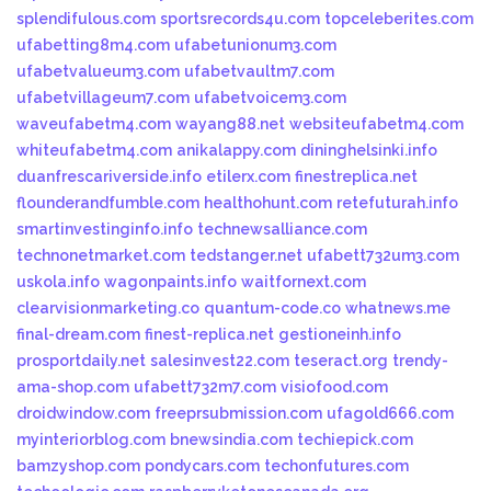
splendifulous.com
sportsrecords4u.com
topceleberites.com
ufabetting8m4.com
ufabetunionum3.com
ufabetvalueum3.com
ufabetvaultm7.com
ufabetvillageum7.com
ufabetvoicem3.com
waveufabetm4.com
wayang88.net
websiteufabetm4.com
whiteufabetm4.com
anikalappy.com
dininghelsinki.info
duanfrescariverside.info
etilerx.com
finestreplica.net
flounderandfumble.com
healthohunt.com
retefuturah.info
smartinvestinginfo.info
technewsalliance.com
technonetmarket.com
tedstanger.net
ufabett732um3.com
uskola.info
wagonpaints.info
waitfornext.com
clearvisionmarketing.co
quantum-code.co
whatnews.me
final-dream.com
finest-replica.net
gestioneinh.info
prosportdaily.net
salesinvest22.com
teseract.org
trendy-
ama-shop.com
ufabett732m7.com
visiofood.com
droidwindow.com
freeprsubmission.com
ufagold666.com
myinteriorblog.com
bnewsindia.com
techiepick.com
bamzyshop.com
pondycars.com
techonfutures.com