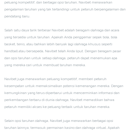
peluang kompetitif, dan berbagai opsi taruhan, Navibet menawarkan
pengalaman taruhan yang tak tertandingi untuk petaruh berpengalaman dan
pendatang baru.
Salah satu daya tarik terbesar Navibet adalah beragam olahraga dan acara
yang tersedia untuk taruhan. Apakah Anda penggemar sepak bola, bola
basket, tenis, atau bahkan lebih banyak lagi olahraga khusus seperti
handball atau bersepeda, Navibet telah Anda liput. Dengan beragam pasar
dan opsi taruhan untuk setiap olahraga, petaruh dapat menemukan apa
yang mereka cari untuk membuat taruhan mereka.
Navibet juga menawarkan peluang kompetitif, memberi petaruh
kesempatan untuk memaksimalkan potensi kemenangan mereka. Dengan
kemungkinan yang terus diperbarui untuk mencerminkan informasi dan
perkembangan terbaru di dunia olahraga, Navibet memastikan bahwa
petaruh memiliki akses ke peluang terbaik untuk taruhan mereka.
Selain opsi taruhan olahraga, Navibet juga menawarkan berbagai opsi
taruhan lainnya, termasuk permainan kasino dan olahraga virtual. Apakah