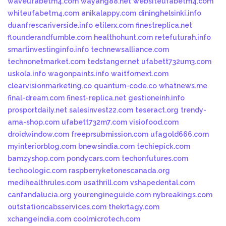
waveufabetm4.com
wayang88.net
websiteufabetm4.com
whiteufabetm4.com
anikalappy.com
dininghelsinki.info
duanfrescariverside.info
etilerx.com
finestreplica.net
flounderandfumble.com
healthohunt.com
retefuturah.info
smartinvestinginfo.info
technewsalliance.com
technonetmarket.com
tedstanger.net
ufabett732um3.com
uskola.info
wagonpaints.info
waitfornext.com
clearvisionmarketing.co
quantum-code.co
whatnews.me
final-dream.com
finest-replica.net
gestioneinh.info
prosportdaily.net
salesinvest22.com
teseract.org
trendy-
ama-shop.com
ufabett732m7.com
visiofood.com
droidwindow.com
freeprsubmission.com
ufagold666.com
myinteriorblog.com
bnewsindia.com
techiepick.com
bamzyshop.com
pondycars.com
techonfutures.com
techoologic.com
raspberryketonescanada.org
medihealthrules.com
usathrill.com
vshapedental.com
canfandalucia.org
yourengineguide.com
nybreakings.com
outstationcabsservices.com
thekrtagy.com
xchangeindia.com
coolmicrotech.com