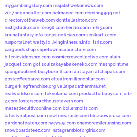
mygamblingstory.com
majalahwekonews.com
2017hoganoutlet.com
pelmanec.com
domino99qq.net
directoryoftheweb.com
donttellashton.com
rush3studio.com
roro90.com
herzio.com
in-hi5.com
krainafantasy.info
todas-noticias.com
senikartu.com
rusportal.net
watty.io
livinginthesun.info
itsriz.com
cargoods.shop
capetownacupuncture.com
bitcoinvideospro.com
cosmiccrowcollective.com
alain-
jacquet.com
gotisouizakayabakeneko.com
meshpoint.me
spongebob.net
busyboxintl.com
auttayanratchapak.com
postcoffeebarva.com
elteatromilliondollar.com
burgerkingfranchise.org
vallarpadathamma.net
realworldsize.com
teknolama.com
productforbaby.com
orb-
z.com
fosterscoachhousetavern.com
mesasdecultivoonline.com
boilersnbits.com
latestviralpost.com
newfreearticle.com
blitzpowerusa.com
gardenofeaten.com
hycys05.com
onemoremilerunning.com
snowboardsteez.com
instagrambioforgirls.com