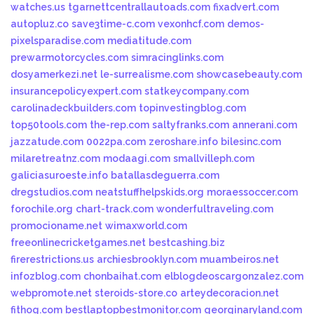
watches.us
tgarnettcentrallautoads.com
fixadvert.com
autopluz.co
save3time-c.com
vexonhcf.com
demos-
pixelsparadise.com
mediatitude.com
prewarmotorcycles.com
simracinglinks.com
dosyamerkezi.net
le-surrealisme.com
showcasebeauty.com
insurancepolicyexpert.com
statkeycompany.com
carolinadeckbuilders.com
topinvestingblog.com
top50tools.com
the-rep.com
saltyfranks.com
annerani.com
jazzatude.com
0022pa.com
zeroshare.info
bilesinc.com
milaretreatnz.com
modaagi.com
smallvilleph.com
galiciasuroeste.info
batallasdeguerra.com
dregstudios.com
neatstuffhelpskids.org
moraessoccer.com
forochile.org
chart-track.com
wonderfultraveling.com
promocioname.net
wimaxworld.com
freeonlinecricketgames.net
bestcashing.biz
firerestrictions.us
archiesbrooklyn.com
muambeiros.net
infozblog.com
chonbaihat.com
elblogdeoscargonzalez.com
webpromote.net
steroids-store.co
arteydecoracion.net
fithog.com
bestlaptopbestmonitor.com
georginaryland.com