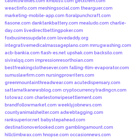
cashflowxfiles.com
kmbb10.com
getxtrem.com
weactinfo.com
meshingsocial.com
thearguer.com
marketing-mobile-app.com
floralpunchcraft.com
fiasone.com
danktankbattery.com
mealudo.com
charlie-
day.com
livedirectbettingpoker.com
foxbusinessupdate.com
lovedaddy.org
integrativemedicalmassageplano.com
mrrugwashing.com
acb-bankia.com
flash-es.net
upshak.com
backsilo.com
siviralqq.com
impressionresorthoian.com
bestfreakingclothesever.com
falling-film-evaporator.com
sumuslawfirm.com
nursingprowriters.com
greenmountainthreadwear.com
acutedispensary.com
sattamatkanewsblog.com
cryptocurrencytradingcn.com
totowaz.com
charlestonwipesettlement.com
brandfollowmarket.com
weeklyjobnews.com
countyanimalshelter.com
adwebtagging.com
ranksuperior.net
babystepahead.com
destinationoverlooked.com
gamblingamount.com
hillclimbwax.com
hnopse.com
occasionnews.com