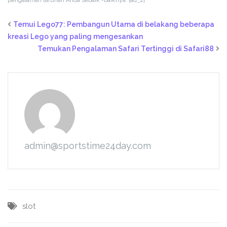
pengalaman taruhan Anda sebaik -baiknya.
[ad_2]
Temui Lego77: Pembangun Utama di belakang beberapa
kreasi Lego yang paling mengesankan
Temukan Pengalaman Safari Tertinggi di Safari88
admin@sportstime24day.com
slot