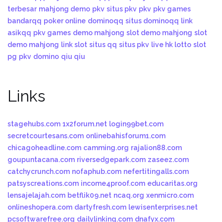
terbesar
mahjong demo
pkv
situs pkv
pkv
pkv games
bandarqq
poker online
dominoqq
situs dominoqq
link
asikqq
pkv games
demo mahjong
slot demo mahjong
slot
demo mahjong
link slot
situs qq
situs pkv
live hk lotto
slot
pg
pkv
domino
qiu qiu
Links
stagehubs.com
1x2forum.net
login99bet.com
secretcourtesans.com
onlinebahisforum1.com
chicagoheadline.com
camming.org
rajalion88.com
goupuntacana.com
riversedgepark.com
zaseez.com
catchycrunch.com
nofaphub.com
nefertitingalls.com
patsyscreations.com
income4proof.com
educaritas.org
lensajelajah.com
betflik09.net
ncaq.org
xenmicro.com
onlineshopera.com
dartyfresh.com
lewisenterprises.net
pcsoftwarefree.org
dailylinking.com
dnafyx.com