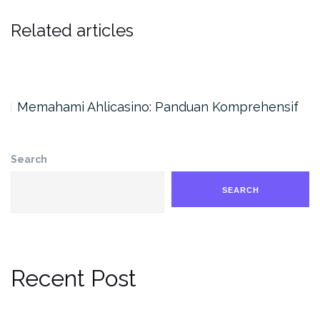
Related articles
Memahami Ahlicasino: Panduan Komprehensif
Search
SEARCH
Recent Post