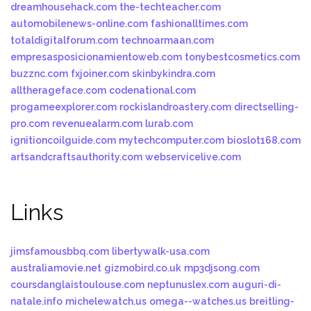
dreamhousehack.com
the-techteacher.com
automobilenews-online.com
fashionalltimes.com
totaldigitalforum.com
technoarmaan.com
empresasposicionamientoweb.com
tonybestcosmetics.com
buzznc.com
fxjoiner.com
skinbykindra.com
alltherageface.com
codenational.com
progameexplorer.com
rockislandroastery.com
directselling-
pro.com
revenuealarm.com
lurab.com
ignitioncoilguide.com
mytechcomputer.com
bioslot168.com
artsandcraftsauthority.com
webservicelive.com
Links
jimsfamousbbq.com
libertywalk-usa.com
australiamovie.net
gizmobird.co.uk
mp3djsong.com
coursdanglaistoulouse.com
neptunuslex.com
auguri-di-
natale.info
michelewatch.us
omega--watches.us
breitling-