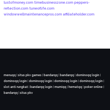
lustofmoney.com
timebusinesszone.com
peppers-
reflection.com
tuneoflife.com
windowwellmaintenancepros.com
affiliateholder.com
menuqq
|
situs pkv games
|
bandarqq
|
bandarqq
|
dominoqq login
|
dominoqq login
|
dominoqq login
|
dominoqq login
|
dominoqq login
|
slot anti rungkat
|
bandarqq login
|
murniqq
|
hematqq
|
poker online
|
bandarqq
|
situs pkv