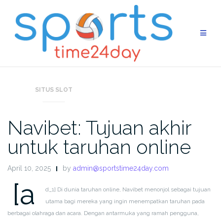
Skip
to
content
SITUS SLOT
Navibet: Tujuan akhir
untuk taruhan online
April 10, 2025
by
admin@sportstime24day.com
[a
d_1]
Di dunia taruhan online, Navibet menonjol sebagai tujuan
utama bagi mereka yang ingin menempatkan taruhan pada
berbagai olahraga dan acara. Dengan antarmuka yang ramah pengguna,