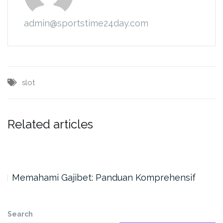
admin@sportstime24day.com
slot
Related articles
Memahami Gajibet: Panduan Komprehensif
Search