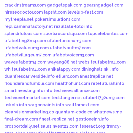
crackinstreams.com
gadgetspak.com
gearsngadget.com
hireseodoctor.com
lapsfit.com
levelup-fast.com
mytreepla.net
pokersimulations.com
replicamanufactory.net
rezultate-loto.info
splendifulous.com
sportsrecords4u.com
topceleberites.com
ufabetting8m4.com
ufabetunionum3.com
ufabetvalueum3.com
ufabetvaultm7.com
ufabetvillageum7.com
ufabetvoicem3.com
waveufabetm4.com
wayang88.net
websiteufabetm4.com
whiteufabetm4.com
anikalappy.com
dininghelsinki.info
duanfrescariverside.info
etilerx.com
finestreplica.net
flounderandfumble.com
healthohunt.com
retefuturah.info
smartinvestinginfo.info
technewsalliance.com
technonetmarket.com
tedstanger.net
ufabett732um3.com
uskola.info
wagonpaints.info
waitfornext.com
clearvisionmarketing.co
quantum-code.co
whatnews.me
final-dream.com
finest-replica.net
gestioneinh.info
prosportdaily.net
salesinvest22.com
teseract.org
trendy-