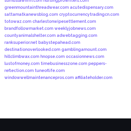
sumuslawfirm.com
nursingprowriters.com
greenmountainthreadwear.com
acutedispensary.com
sattamatkanewsblog.com
cryptocurrencytradingcn.com
totowaz.com
charlestonwipesettlement.com
brandfollowmarket.com
weeklyjobnews.com
countyanimalshelter.com
adwebtagging.com
ranksuperior.net
babystepahead.com
destinationoverlooked.com
gamblingamount.com
hillclimbwax.com
hnopse.com
occasionnews.com
lustofmoney.com
timebusinesszone.com
peppers-
reflection.com
tuneoflife.com
windowwellmaintenancepros.com
affiliateholder.com