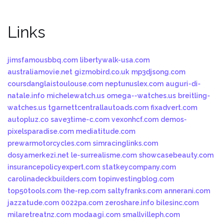
Links
jimsfamousbbq.com
libertywalk-usa.com
australiamovie.net
gizmobird.co.uk
mp3djsong.com
coursdanglaistoulouse.com
neptunuslex.com
auguri-di-
natale.info
michelewatch.us
omega--watches.us
breitling-
watches.us
tgarnettcentrallautoads.com
fixadvert.com
autopluz.co
save3time-c.com
vexonhcf.com
demos-
pixelsparadise.com
mediatitude.com
prewarmotorcycles.com
simracinglinks.com
dosyamerkezi.net
le-surrealisme.com
showcasebeauty.com
insurancepolicyexpert.com
statkeycompany.com
carolinadeckbuilders.com
topinvestingblog.com
top50tools.com
the-rep.com
saltyfranks.com
annerani.com
jazzatude.com
0022pa.com
zeroshare.info
bilesinc.com
milaretreatnz.com
modaagi.com
smallvilleph.com