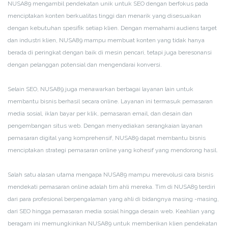
NUSA89 mengambil pendekatan unik untuk SEO dengan berfokus pada
menciptakan konten berkualitas tinggi dan menarik yang disesuaikan
dengan kebutuhan spesifik setiap klien. Dengan memahami audiens target
dan industri klien, NUSA89 mampu membuat konten yang tidak hanya
berada di peringkat dengan baik di mesin pencari, tetapi juga beresonansi
dengan pelanggan potensial dan mengendarai konversi.
Selain SEO, NUSA89 juga menawarkan berbagai layanan lain untuk
membantu bisnis berhasil secara online. Layanan ini termasuk pemasaran
media sosial, iklan bayar per klik, pemasaran email, dan desain dan
pengembangan situs web. Dengan menyediakan serangkaian layanan
pemasaran digital yang komprehensif, NUSA89 dapat membantu bisnis
menciptakan strategi pemasaran online yang kohesif yang mendorong hasil.
Salah satu alasan utama mengapa NUSA89 mampu merevolusi cara bisnis
mendekati pemasaran online adalah tim ahli mereka. Tim di NUSA89 terdiri
dari para profesional berpengalaman yang ahli di bidangnya masing -masing,
dari SEO hingga pemasaran media sosial hingga desain web. Keahlian yang
beragam ini memungkinkan NUSA89 untuk memberikan klien pendekatan