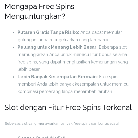
Mengapa Free Spins
Menguntungkan?
Putaran Gratis Tanpa Risiko:
Anda dapat memutar
gulungan tanpa mengeluarkan uang tambahan.
Peluang untuk Menang Lebih Besar:
Beberapa slot
memungkinkan Anda untuk memicu fitur bonus selama
free spins, yang dapat menghasilkan kemenangan yang
lebih besar.
Lebih Banyak Kesempatan Bermain:
Free spins
memberi Anda lebih banyak kesempatan untuk memicu
kombinasi pemenang tanpa menambah taruhan.
Slot dengan Fitur Free Spins Terkenal
Beberapa slot yang menawarkan banyak free spins dan bonus adalah: