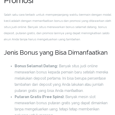
Promosi
Salah satu cara terbaik untuk memperpanjang waktu bermain dengan modal
kecil adalah dengan memanfaatkan bonus dan promosi yang ditawarkan oleh
situs judi online. Banyak situs menawarkan bonus selamat datang, bonus
deposit, putaran gratis, dan promosi lainnya yang dapat meningkatkan saldo
akun Anda tanpa harus mengeluarkan uang tambahan.
Jenis Bonus yang Bisa Dimanfaatkan
Bonus Selamat Datang:
Banyak situs judi online
menawarkan bonus kepada pemain baru setelah mereka
melakukan deposit pertama. Ini bisa berupa persentase
tambahan dari deposit yang Anda lakukan atau jumlah
putaran gratis yang bisa Anda manfaatkan.
Putaran Gratis (Free Spins):
Banyak mesin slot
menawarkan bonus putaran gratis yang dapat dimainkan
tanpa mengeluarkan uang, tetapi tetap memberikan