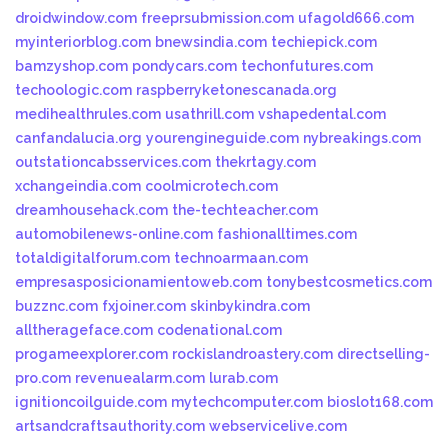
droidwindow.com
freeprsubmission.com
ufagold666.com
myinteriorblog.com
bnewsindia.com
techiepick.com
bamzyshop.com
pondycars.com
techonfutures.com
techoologic.com
raspberryketonescanada.org
medihealthrules.com
usathrill.com
vshapedental.com
canfandalucia.org
yourengineguide.com
nybreakings.com
outstationcabsservices.com
thekrtagy.com
xchangeindia.com
coolmicrotech.com
dreamhousehack.com
the-techteacher.com
automobilenews-online.com
fashionalltimes.com
totaldigitalforum.com
technoarmaan.com
empresasposicionamientoweb.com
tonybestcosmetics.com
buzznc.com
fxjoiner.com
skinbykindra.com
alltherageface.com
codenational.com
progameexplorer.com
rockislandroastery.com
directselling-
pro.com
revenuealarm.com
lurab.com
ignitioncoilguide.com
mytechcomputer.com
bioslot168.com
artsandcraftsauthority.com
webservicelive.com