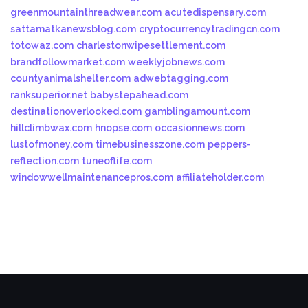
greenmountainthreadwear.com
acutedispensary.com
sattamatkanewsblog.com
cryptocurrencytradingcn.com
totowaz.com
charlestonwipesettlement.com
brandfollowmarket.com
weeklyjobnews.com
countyanimalshelter.com
adwebtagging.com
ranksuperior.net
babystepahead.com
destinationoverlooked.com
gamblingamount.com
hillclimbwax.com
hnopse.com
occasionnews.com
lustofmoney.com
timebusinesszone.com
peppers-
reflection.com
tuneoflife.com
windowwellmaintenancepros.com
affiliateholder.com