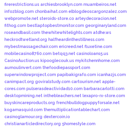
firerestrictions.us
archiesbrooklyn.com
muambeiros.net
infozblog.com
chonbaihat.com
elblogdeoscargonzalez.com
webpromote.net
steroids-store.co
arteydecoracion.net
fithog.com
bestlaptopbestmonitor.com
georginaryland.com
roseandbasil.com
thewhitewhitelights.com
atdhe.ws
heckrodtwetland.org
halfheardinthestillness.com
mybestmassagechair.com
ericreed.net
fluxetine.com
mobilecasino8760.com
betqq3.net
casinoloans5.us
CasinoAuction.us
kipooglecouk.us
mykitchennhome.com
aumoulinvert.com
thefoodiepassport.com
superwindowproject.com
papibakigrafo.com
icanhazjs.com
canimpact.org
goviralstudy.com
cartourism.net
apple-
cores.com
pulserasdeactividad10.com
barbaracarlotti.com
desktopmining.net
inthebleachers.net
lexapro-rx-store.com
buyskincareproducts.org
frenchbulldogpuppyforsale.net
kogamasquid.com
themultiplicationtablechart.com
casinoglamour.org
dextercoin.io
christianarticledirectory.org
5homestyle.com