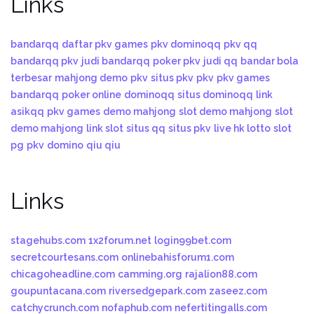
Links
bandarqq
daftar pkv games
pkv dominoqq
pkv qq
bandarqq pkv
judi bandarqq
poker pkv
judi qq
bandar bola
terbesar
mahjong demo
pkv
situs pkv
pkv
pkv games
bandarqq
poker online
dominoqq
situs dominoqq
link
asikqq
pkv games
demo mahjong
slot demo mahjong
slot
demo mahjong
link slot
situs qq
situs pkv
live hk lotto
slot
pg
pkv
domino
qiu qiu
Links
stagehubs.com
1x2forum.net
login99bet.com
secretcourtesans.com
onlinebahisforum1.com
chicagoheadline.com
camming.org
rajalion88.com
goupuntacana.com
riversedgepark.com
zaseez.com
catchycrunch.com
nofaphub.com
nefertitingalls.com