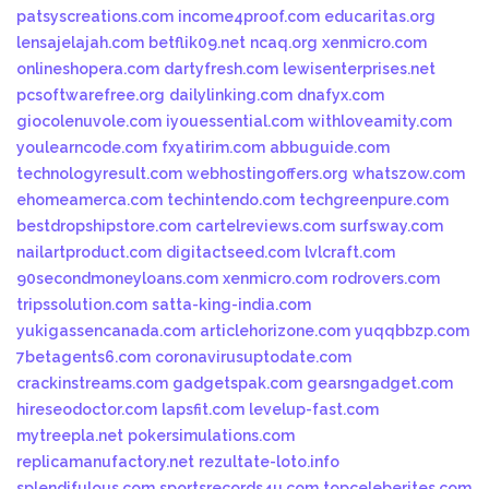
patsyscreations.com
income4proof.com
educaritas.org
lensajelajah.com
betflik09.net
ncaq.org
xenmicro.com
onlineshopera.com
dartyfresh.com
lewisenterprises.net
pcsoftwarefree.org
dailylinking.com
dnafyx.com
giocolenuvole.com
iyouessential.com
withloveamity.com
youlearncode.com
fxyatirim.com
abbuguide.com
technologyresult.com
webhostingoffers.org
whatszow.com
ehomeamerca.com
techintendo.com
techgreenpure.com
bestdropshipstore.com
cartelreviews.com
surfsway.com
nailartproduct.com
digitactseed.com
lvlcraft.com
90secondmoneyloans.com
xenmicro.com
rodrovers.com
tripssolution.com
satta-king-india.com
yukigassencanada.com
articlehorizone.com
yuqqbbzp.com
7betagents6.com
coronavirusuptodate.com
crackinstreams.com
gadgetspak.com
gearsngadget.com
hireseodoctor.com
lapsfit.com
levelup-fast.com
mytreepla.net
pokersimulations.com
replicamanufactory.net
rezultate-loto.info
splendifulous.com
sportsrecords4u.com
topceleberites.com