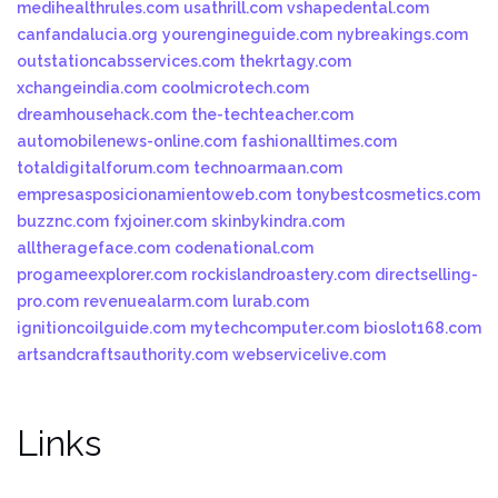
medihealthrules.com
usathrill.com
vshapedental.com
canfandalucia.org
yourengineguide.com
nybreakings.com
outstationcabsservices.com
thekrtagy.com
xchangeindia.com
coolmicrotech.com
dreamhousehack.com
the-techteacher.com
automobilenews-online.com
fashionalltimes.com
totaldigitalforum.com
technoarmaan.com
empresasposicionamientoweb.com
tonybestcosmetics.com
buzznc.com
fxjoiner.com
skinbykindra.com
alltherageface.com
codenational.com
progameexplorer.com
rockislandroastery.com
directselling-
pro.com
revenuealarm.com
lurab.com
ignitioncoilguide.com
mytechcomputer.com
bioslot168.com
artsandcraftsauthority.com
webservicelive.com
Links