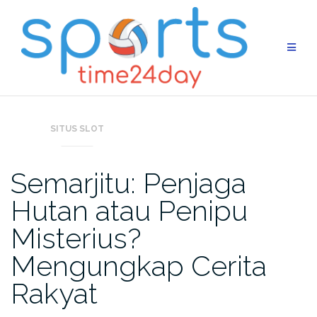
Skip
to
content
SITUS SLOT
Semarjitu: Penjaga
Hutan atau Penipu
Misterius?
Mengungkap Cerita
Rakyat