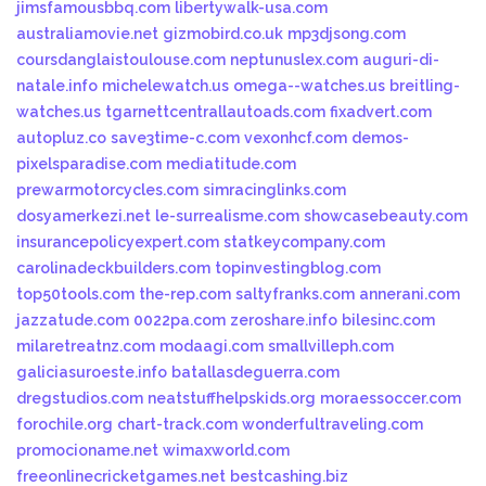
jimsfamousbbq.com
libertywalk-usa.com
australiamovie.net
gizmobird.co.uk
mp3djsong.com
coursdanglaistoulouse.com
neptunuslex.com
auguri-di-
natale.info
michelewatch.us
omega--watches.us
breitling-
watches.us
tgarnettcentrallautoads.com
fixadvert.com
autopluz.co
save3time-c.com
vexonhcf.com
demos-
pixelsparadise.com
mediatitude.com
prewarmotorcycles.com
simracinglinks.com
dosyamerkezi.net
le-surrealisme.com
showcasebeauty.com
insurancepolicyexpert.com
statkeycompany.com
carolinadeckbuilders.com
topinvestingblog.com
top50tools.com
the-rep.com
saltyfranks.com
annerani.com
jazzatude.com
0022pa.com
zeroshare.info
bilesinc.com
milaretreatnz.com
modaagi.com
smallvilleph.com
galiciasuroeste.info
batallasdeguerra.com
dregstudios.com
neatstuffhelpskids.org
moraessoccer.com
forochile.org
chart-track.com
wonderfultraveling.com
promocioname.net
wimaxworld.com
freeonlinecricketgames.net
bestcashing.biz