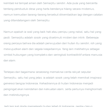
kembali ke tempat aman oleh Semarjitu sendiri. Ada pula yang bercerita
tentang penduduk desa yang harta bendanya hilang secara misterius,
namun kemudian barang-barang tersebut dikembalikan lagi dengan catatan
yang ditandatangani oleh Semarjitu.
Namun apakah ia wali yang baik hati atau penipu yang nakal, satu hal yang
pasti: Semarjitu adalah sosok yang diselimuti misteri dan intrik. Beberapa
orang percaya bahwa dia adalah perwujudan dari hutan itu sendiri, roh yang
mewujudkan alam dan segala keajaibannya. Yang lain melihatnya sebagai
simbol hubungan yang kompleks dan seringkali kontradiktif antara manusia
dan alam.
Terlepas dari bagaimana seseorang memaknai cerita rakyat seputar
Semarjitu, satu hal yang jelas: ia adalah sosok yang telah memikat imajinasi
generasi bangsa Indonesia. Kehadirannya di hutan Indonesia menjadi
pengingat akan keindahan dan kekuatan alam, serta perlunya menghormati
dan melindunginya.
Jadi lain kali Anda menjelajahi hutan lebat di Indonesia, pantau terus