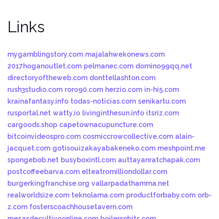
Links
mygamblingstory.com
majalahwekonews.com
2017hoganoutlet.com
pelmanec.com
domino99qq.net
directoryoftheweb.com
donttellashton.com
rush3studio.com
roro90.com
herzio.com
in-hi5.com
krainafantasy.info
todas-noticias.com
senikartu.com
rusportal.net
watty.io
livinginthesun.info
itsriz.com
cargoods.shop
capetownacupuncture.com
bitcoinvideospro.com
cosmiccrowcollective.com
alain-
jacquet.com
gotisouizakayabakeneko.com
meshpoint.me
spongebob.net
busyboxintl.com
auttayanratchapak.com
postcoffeebarva.com
elteatromilliondollar.com
burgerkingfranchise.org
vallarpadathamma.net
realworldsize.com
teknolama.com
productforbaby.com
orb-
z.com
fosterscoachhousetavern.com
mesasdecultivoonline.com
boilersnbits.com