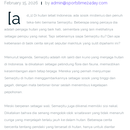
February 15, 2026
by
admin@sportstime24day.com
[a
d_1]
Di hutan lebat Indonesia, ada sosok misterius dan penuh
teka-teki bernama Semarjitu. Beberapa orang percaya dia
adalah penjaga hutan yang baik hati, sementara yang lain melihatnya
sebagai penipu yang nakal. Tapi sebenarnya siapa Semarjitu itu? Dan apa
kebenaran di balik cerita rakyat seputar makhluk yang sulit dipahami ini?
Menurut legenda, Semarjitu adalah roh sakti dan kuno yang menjaga hutan
di Indonesia. Ia dikatakan sebagai pelindung flora dan fauna, memastikan
keseimbangan alam tetap terjaga. Mereka yang pernah menjumpai
Semarjitu di hutan menggambarkannya sebagai sosok yang tinggi dan
gagah, dengan mata berbinar-binar seolah menembus kegelapan
pepohonan.
Meski berperan sebagai wali, Semarjitu juga dikenal memiliki sisi nakal.
Dikatakan bahwa dia senang mengolok-olok wisatawan yang tidak menaruh
curiga yang menjelajah terlalu jauh ke dalam hutan. Beberapa cerita
bercerita tentang pendaki yang tersesat di hutan, hanya untuk diantar