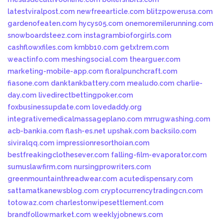
latestviralpost.com
newfreearticle.com
blitzpowerusa.com
gardenofeaten.com
hycys05.com
onemoremilerunning.com
snowboardsteez.com
instagrambioforgirls.com
cashflowxfiles.com
kmbb10.com
getxtrem.com
weactinfo.com
meshingsocial.com
thearguer.com
marketing-mobile-app.com
floralpunchcraft.com
fiasone.com
danktankbattery.com
mealudo.com
charlie-
day.com
livedirectbettingpoker.com
foxbusinessupdate.com
lovedaddy.org
integrativemedicalmassageplano.com
mrrugwashing.com
acb-bankia.com
flash-es.net
upshak.com
backsilo.com
siviralqq.com
impressionresorthoian.com
bestfreakingclothesever.com
falling-film-evaporator.com
sumuslawfirm.com
nursingprowriters.com
greenmountainthreadwear.com
acutedispensary.com
sattamatkanewsblog.com
cryptocurrencytradingcn.com
totowaz.com
charlestonwipesettlement.com
brandfollowmarket.com
weeklyjobnews.com