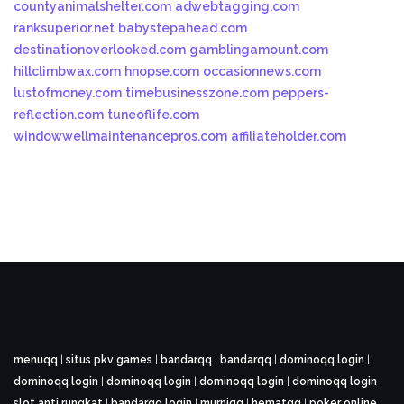
countyanimalshelter.com
adwebtagging.com
ranksuperior.net
babystepahead.com
destinationoverlooked.com
gamblingamount.com
hillclimbwax.com
hnopse.com
occasionnews.com
lustofmoney.com
timebusinesszone.com
peppers-
reflection.com
tuneoflife.com
windowwellmaintenancepros.com
affiliateholder.com
menuqq
|
situs pkv games
|
bandarqq
|
bandarqq
|
dominoqq login
|
dominoqq login
|
dominoqq login
|
dominoqq login
|
dominoqq login
|
slot anti rungkat
|
bandarqq login
|
murniqq
|
hematqq
|
poker online
|