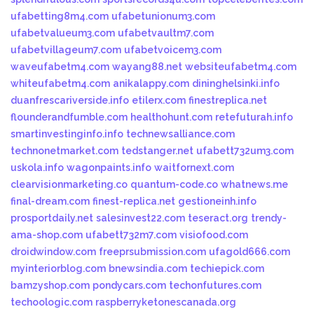
ufabetting8m4.com
ufabetunionum3.com
ufabetvalueum3.com
ufabetvaultm7.com
ufabetvillageum7.com
ufabetvoicem3.com
waveufabetm4.com
wayang88.net
websiteufabetm4.com
whiteufabetm4.com
anikalappy.com
dininghelsinki.info
duanfrescariverside.info
etilerx.com
finestreplica.net
flounderandfumble.com
healthohunt.com
retefuturah.info
smartinvestinginfo.info
technewsalliance.com
technonetmarket.com
tedstanger.net
ufabett732um3.com
uskola.info
wagonpaints.info
waitfornext.com
clearvisionmarketing.co
quantum-code.co
whatnews.me
final-dream.com
finest-replica.net
gestioneinh.info
prosportdaily.net
salesinvest22.com
teseract.org
trendy-
ama-shop.com
ufabett732m7.com
visiofood.com
droidwindow.com
freeprsubmission.com
ufagold666.com
myinteriorblog.com
bnewsindia.com
techiepick.com
bamzyshop.com
pondycars.com
techonfutures.com
techoologic.com
raspberryketonescanada.org