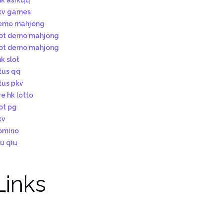
nk asikqq
kv games
emo mahjong
lot demo mahjong
lot demo mahjong
nk slot
tus qq
tus pkv
ve hk lotto
ot pg
kv
omino
u qiu
Links
ahami Winlose99:
Membuka Rahasia