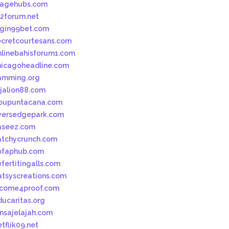
tagehubs.com
duan Komprehensif
Parlay4D: Panduan
x2forum.net
Komprehensif
ogin99bet.com
ecretcourtesans.com
nlinebahisforum1.com
hicagoheadline.com
amming.org
ajalion88.com
oupuntacana.com
iversedgepark.com
aseez.com
atchycrunch.com
ofaphub.com
fertitingalls.com
atsyscreations.com
ncome4proof.com
ducaritas.org
ensajelajah.com
tflik09.net