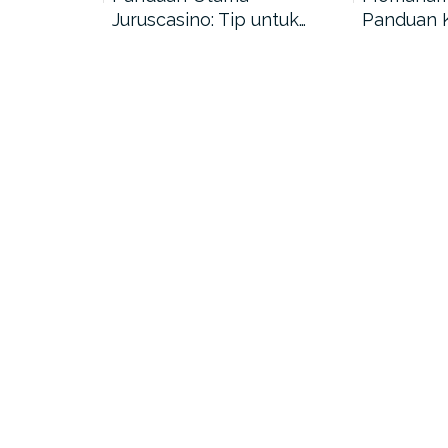
ehensif
Juruscasino: Tip untuk…
Panduan 