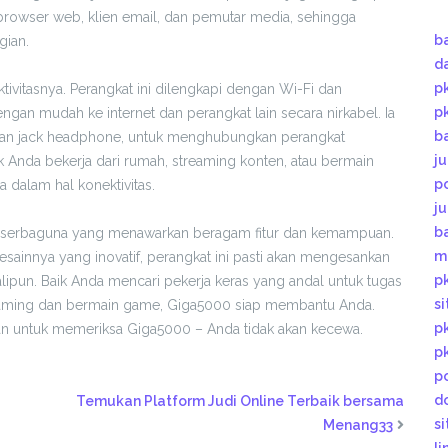
browser web, klien email, dan pemutar media, sehingga
b
gian.
d
p
ktivitasnya. Perangkat ini dilengkapi dengan Wi-Fi dan
p
gan mudah ke internet dan perangkat lain secara nirkabel. Ia
b
 dan jack headphone, untuk menghubungkan perangkat
j
ik Anda bekerja dari rumah, streaming konten, atau bermain
p
alam hal konektivitas.
ju
b
n serbaguna yang menawarkan beragam fitur dan kemampuan.
m
sainnya yang inovatif, perangkat ini pasti akan mengesankan
p
ipun. Baik Anda mencari pekerja keras yang andal untuk tugas
si
treaming dan bermain game, Giga5000 siap membantu Anda.
p
kan untuk memeriksa Giga5000 – Anda tidak akan kecewa.
p
p
d
Temukan Platform Judi Online Terbaik bersama
s
Menang33