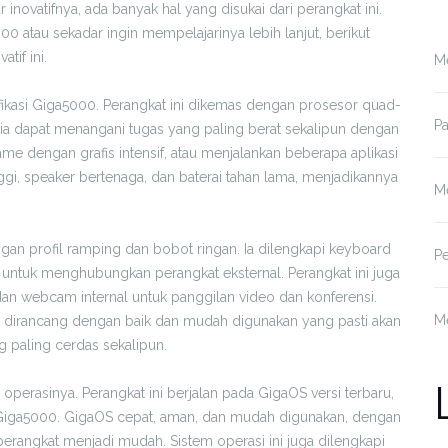
 inovatifnya, ada banyak hal yang disukai dari perangkat ini.
atau sekadar ingin mempelajarinya lebih lanjut, berikut
tif ini.
M
sifikasi Giga5000. Perangkat ini dikemas dengan prosesor quad-
Pa
 ia dapat menangani tugas yang paling berat sekalipun dengan
 dengan grafis intensif, atau menjalankan beberapa aplikasi
nggi, speaker bertenaga, dan baterai tahan lama, menjadikannya
M
an profil ramping dan bobot ringan. Ia dilengkapi keyboard
P
 untuk menghubungkan perangkat eksternal. Perangkat ini juga
an webcam internal untuk panggilan video dan konferensi.
M
 dirancang dengan baik dan mudah digunakan yang pasti akan
paling cerdas sekalipun.
 operasinya. Perangkat ini berjalan pada GigaOS versi terbaru,
 Giga5000. GigaOS cepat, aman, dan mudah digunakan, dengan
angkat menjadi mudah. Sistem operasi ini juga dilengkapi