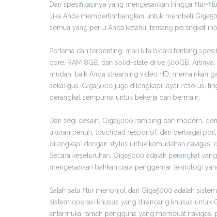
Dari spesifikasinya yang mengesankan hingga fitur-fitur
Jika Anda mempertimbangkan untuk membeli Giga5000 
semua yang perlu Anda ketahui tentang perangkat inova
Pertama dan terpenting, mari kita bicara tentang spe
core, RAM 8GB, dan solid-state drive 500GB. Artinya,
mudah, baik Anda streaming video HD, memainkan game
sekaligus. Giga5000 juga dilengkapi layar resolusi ti
perangkat sempurna untuk bekerja dan bermain.
Dari segi desain, Giga5000 ramping dan modern, deng
ukuran penuh, touchpad responsif, dan berbagai port
dilengkapi dengan stylus untuk kemudahan navigasi d
Secara keseluruhan, Giga5000 adalah perangkat yang
mengesankan bahkan para penggemar teknologi yang 
Salah satu fitur menonjol dari Giga5000 adalah sistem
sistem operasi khusus yang dirancang khusus untuk
antarmuka ramah pengguna yang membuat navigasi per