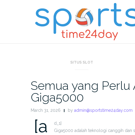
Skip
to
content
SITUS SLOT
Semua yang Perlu 
Giga5000
March 31, 2026
by
admin@sportstime24day.com
[a
d_1]
Giga5000 adalah teknologi canggih dan s