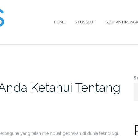
HOME
SITUS SLOT
SLOT ANTI RUNG
S
Anda Ketahui Tentang
erbaguna yang telah membuat gebrakan di dunia teknologi.