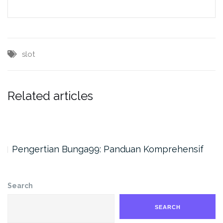
slot
Related articles
Pengertian Bunga99: Panduan Komprehensif
Search
SEARCH