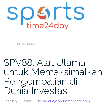
Skip
to
content
SITUS SLOT
SPV88: Alat Utama
untuk Memaksimalkan
Pengembalian di
Dunia Investasi
February 22, 2026
by
admin@sportstime24day.com