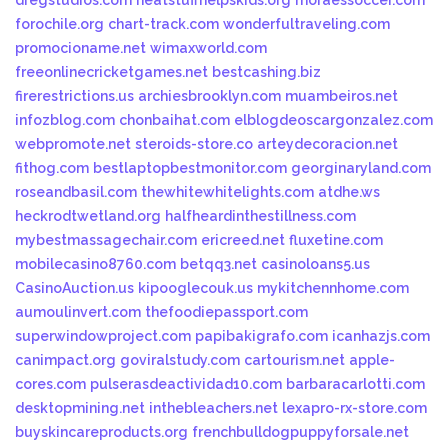
dregstudios.com
neatstuffhelpskids.org
moraessoccer.com
forochile.org
chart-track.com
wonderfultraveling.com
promocioname.net
wimaxworld.com
freeonlinecricketgames.net
bestcashing.biz
firerestrictions.us
archiesbrooklyn.com
muambeiros.net
infozblog.com
chonbaihat.com
elblogdeoscargonzalez.com
webpromote.net
steroids-store.co
arteydecoracion.net
fithog.com
bestlaptopbestmonitor.com
georginaryland.com
roseandbasil.com
thewhitewhitelights.com
atdhe.ws
heckrodtwetland.org
halfheardinthestillness.com
mybestmassagechair.com
ericreed.net
fluxetine.com
mobilecasino8760.com
betqq3.net
casinoloans5.us
CasinoAuction.us
kipooglecouk.us
mykitchennhome.com
aumoulinvert.com
thefoodiepassport.com
superwindowproject.com
papibakigrafo.com
icanhazjs.com
canimpact.org
goviralstudy.com
cartourism.net
apple-
cores.com
pulserasdeactividad10.com
barbaracarlotti.com
desktopmining.net
inthebleachers.net
lexapro-rx-store.com
buyskincareproducts.org
frenchbulldogpuppyforsale.net