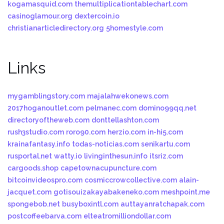
kogamasquid.com
themultiplicationtablechart.com
casinoglamour.org
dextercoin.io
christianarticledirectory.org
5homestyle.com
Links
mygamblingstory.com
majalahwekonews.com
2017hoganoutlet.com
pelmanec.com
domino99qq.net
directoryoftheweb.com
donttellashton.com
rush3studio.com
roro90.com
herzio.com
in-hi5.com
krainafantasy.info
todas-noticias.com
senikartu.com
rusportal.net
watty.io
livinginthesun.info
itsriz.com
cargoods.shop
capetownacupuncture.com
bitcoinvideospro.com
cosmiccrowcollective.com
alain-
jacquet.com
gotisouizakayabakeneko.com
meshpoint.me
spongebob.net
busyboxintl.com
auttayanratchapak.com
postcoffeebarva.com
elteatromilliondollar.com