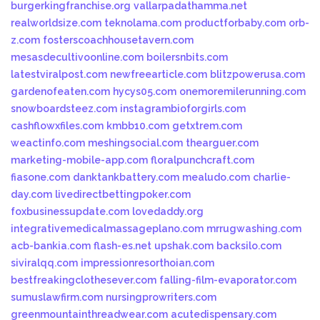
burgerkingfranchise.org
vallarpadathamma.net
realworldsize.com
teknolama.com
productforbaby.com
orb-
z.com
fosterscoachhousetavern.com
mesasdecultivoonline.com
boilersnbits.com
latestviralpost.com
newfreearticle.com
blitzpowerusa.com
gardenofeaten.com
hycys05.com
onemoremilerunning.com
snowboardsteez.com
instagrambioforgirls.com
cashflowxfiles.com
kmbb10.com
getxtrem.com
weactinfo.com
meshingsocial.com
thearguer.com
marketing-mobile-app.com
floralpunchcraft.com
fiasone.com
danktankbattery.com
mealudo.com
charlie-
day.com
livedirectbettingpoker.com
foxbusinessupdate.com
lovedaddy.org
integrativemedicalmassageplano.com
mrrugwashing.com
acb-bankia.com
flash-es.net
upshak.com
backsilo.com
siviralqq.com
impressionresorthoian.com
bestfreakingclothesever.com
falling-film-evaporator.com
sumuslawfirm.com
nursingprowriters.com
greenmountainthreadwear.com
acutedispensary.com