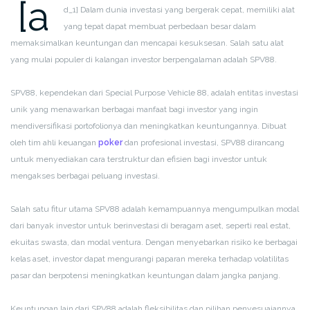
[a
d_1]
Dalam dunia investasi yang bergerak cepat, memiliki alat
yang tepat dapat membuat perbedaan besar dalam
memaksimalkan keuntungan dan mencapai kesuksesan. Salah satu alat
yang mulai populer di kalangan investor berpengalaman adalah SPV88.
SPV88, kependekan dari Special Purpose Vehicle 88, adalah entitas investasi
unik yang menawarkan berbagai manfaat bagi investor yang ingin
mendiversifikasi portofolionya dan meningkatkan keuntungannya. Dibuat
oleh tim ahli keuangan
poker
dan profesional investasi, SPV88 dirancang
untuk menyediakan cara terstruktur dan efisien bagi investor untuk
mengakses berbagai peluang investasi.
Salah satu fitur utama SPV88 adalah kemampuannya mengumpulkan modal
dari banyak investor untuk berinvestasi di beragam aset, seperti real estat,
ekuitas swasta, dan modal ventura. Dengan menyebarkan risiko ke berbagai
kelas aset, investor dapat mengurangi paparan mereka terhadap volatilitas
pasar dan berpotensi meningkatkan keuntungan dalam jangka panjang.
Keuntungan lain dari SPV88 adalah fleksibilitas dan pilihan penyesuaiannya.