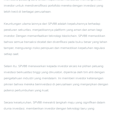
investor untuk mendiversifikasi portofolio mereka dengan investasi yang
lebih kecil di berbagai perusahaan.
Keuntungan utama lainnya dari SPV88 adalah kepatuhannya terhadap
peraturan sekuritas, menjadikannya platform yang aman dan aman bagi
investor. Dengan memanfaatkan teknologi blockchain, SPV88 memastikan
bahwa semua transaksi dicatat dan diverifikasi pada buku besar yang tahan
tamper, mengurangi risiko penipuan dan memastikan kepatuhan regulasi
setiap saat.
Selain itu, SPV88 menawarkan kepada investor akses ke pilihan peluang
investasi berkualitas tinggi yang dikuratori, diperiksa oleh tim ahli dengan
pengetahuan industri yang mendalam. Ini memberi investor ketenangan
pikiran bahwa mereka berinvestasi di perusahaan yang menjanjikan dengan
potensi pertumbuhan yang kuat.
Secara keseluruhan, SPV88 mewakili langkah maju yang signifikan dalam
dunia investasi, memberikan investor dengan teknologi baru yang