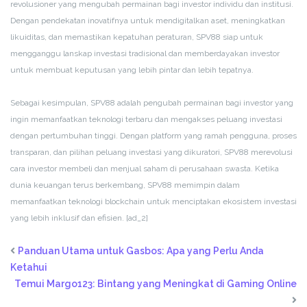
revolusioner yang mengubah permainan bagi investor individu dan institusi.
Dengan pendekatan inovatifnya untuk mendigitalkan aset, meningkatkan
likuiditas, dan memastikan kepatuhan peraturan, SPV88 siap untuk
mengganggu lanskap investasi tradisional dan memberdayakan investor
untuk membuat keputusan yang lebih pintar dan lebih tepatnya.
Sebagai kesimpulan, SPV88 adalah pengubah permainan bagi investor yang
ingin memanfaatkan teknologi terbaru dan mengakses peluang investasi
dengan pertumbuhan tinggi. Dengan platform yang ramah pengguna, proses
transparan, dan pilihan peluang investasi yang dikuratori, SPV88 merevolusi
cara investor membeli dan menjual saham di perusahaan swasta. Ketika
dunia keuangan terus berkembang, SPV88 memimpin dalam
memanfaatkan teknologi blockchain untuk menciptakan ekosistem investasi
yang lebih inklusif dan efisien.
[ad_2]
Panduan Utama untuk Gasbos: Apa yang Perlu Anda
Ketahui
Temui Margo123: Bintang yang Meningkat di Gaming Online