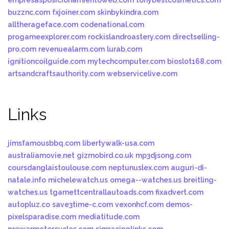
empresasposicionamientoweb.com
tonybestcosmetics.com
buzznc.com
fxjoiner.com
skinbykindra.com
alltherageface.com
codenational.com
progameexplorer.com
rockislandroastery.com
directselling-
pro.com
revenuealarm.com
lurab.com
ignitioncoilguide.com
mytechcomputer.com
bioslot168.com
artsandcraftsauthority.com
webservicelive.com
Links
jimsfamousbbq.com
libertywalk-usa.com
australiamovie.net
gizmobird.co.uk
mp3djsong.com
coursdanglaistoulouse.com
neptunuslex.com
auguri-di-
natale.info
michelewatch.us
omega--watches.us
breitling-
watches.us
tgarnettcentrallautoads.com
fixadvert.com
autopluz.co
save3time-c.com
vexonhcf.com
demos-
pixelsparadise.com
mediatitude.com