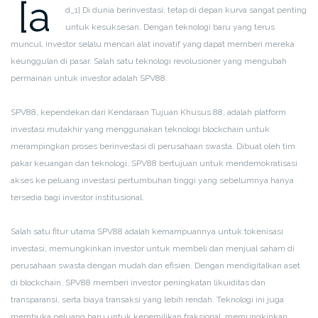
[a
d_1]
Di dunia berinvestasi, tetap di depan kurva sangat penting
untuk kesuksesan. Dengan teknologi baru yang terus
muncul, investor selalu mencari alat inovatif yang dapat memberi mereka
keunggulan di pasar. Salah satu teknologi revolusioner yang mengubah
permainan untuk investor adalah SPV88.
SPV88, kependekan dari Kendaraan Tujuan Khusus 88, adalah platform
investasi mutakhir yang menggunakan teknologi blockchain untuk
merampingkan proses berinvestasi di perusahaan swasta. Dibuat oleh tim
pakar keuangan dan teknologi, SPV88 bertujuan untuk mendemokratisasi
akses ke peluang investasi pertumbuhan tinggi yang sebelumnya hanya
tersedia bagi investor institusional.
Salah satu fitur utama SPV88 adalah kemampuannya untuk tokenisasi
investasi, memungkinkan investor untuk membeli dan menjual saham di
perusahaan swasta dengan mudah dan efisien. Dengan mendigitalkan aset
di blockchain, SPV88 memberi investor peningkatan likuiditas dan
transparansi, serta biaya transaksi yang lebih rendah. Teknologi ini juga
membuka peluang baru untuk kepemilikan fraksional, memungkinkan