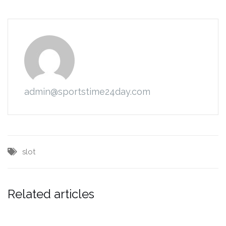
admin@sportstime24day.com
slot
Related articles