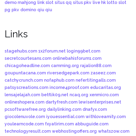
demo mahjong
link slot
situs qq
situs pkv
live hk lotto
slot
pg
pkv
domino
qiu qiu
Links
stagehubs.com
1x2forum.net
login99bet.com
secretcourtesans.com
onlinebahisforum1.com
chicagoheadline.com
camming.org
rajalion88.com
goupuntacana.com
riversedgepark.com
zaseez.com
catchycrunch.com
nofaphub.com
nefertitingalls.com
patsyscreations.com
income4proof.com
educaritas.org
lensajelajah.com
betflik09.net
ncaq.org
xenmicro.com
onlineshopera.com
dartyfresh.com
lewisenterprises.net
pcsoftwarefree.org
dailylinking.com
dnafyx.com
giocolenuvole.com
iyouessential.com
withloveamity.com
youlearncode.com
fxyatirim.com
abbuguide.com
technologyresult.com
webhostingoffers.org
whatszow.com