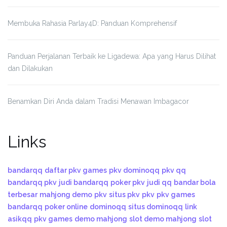
Membuka Rahasia Parlay4D: Panduan Komprehensif
Panduan Perjalanan Terbaik ke Ligadewa: Apa yang Harus Dilihat
dan Dilakukan
Benamkan Diri Anda dalam Tradisi Menawan Imbagacor
Links
bandarqq
daftar pkv games
pkv dominoqq
pkv qq
bandarqq pkv
judi bandarqq
poker pkv
judi qq
bandar bola
terbesar
mahjong demo
pkv
situs pkv
pkv
pkv games
bandarqq
poker online
dominoqq
situs dominoqq
link
asikqq
pkv games
demo mahjong
slot demo mahjong
slot