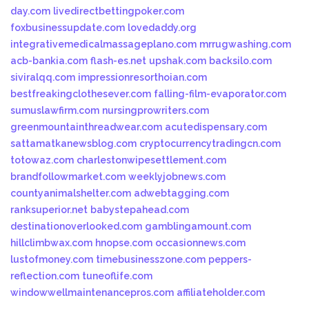
day.com
livedirectbettingpoker.com
foxbusinessupdate.com
lovedaddy.org
integrativemedicalmassageplano.com
mrrugwashing.com
acb-bankia.com
flash-es.net
upshak.com
backsilo.com
siviralqq.com
impressionresorthoian.com
bestfreakingclothesever.com
falling-film-evaporator.com
sumuslawfirm.com
nursingprowriters.com
greenmountainthreadwear.com
acutedispensary.com
sattamatkanewsblog.com
cryptocurrencytradingcn.com
totowaz.com
charlestonwipesettlement.com
brandfollowmarket.com
weeklyjobnews.com
countyanimalshelter.com
adwebtagging.com
ranksuperior.net
babystepahead.com
destinationoverlooked.com
gamblingamount.com
hillclimbwax.com
hnopse.com
occasionnews.com
lustofmoney.com
timebusinesszone.com
peppers-
reflection.com
tuneoflife.com
windowwellmaintenancepros.com
affiliateholder.com