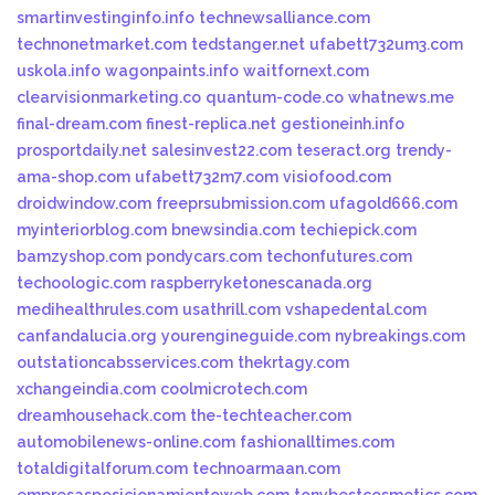
smartinvestinginfo.info
technewsalliance.com
technonetmarket.com
tedstanger.net
ufabett732um3.com
uskola.info
wagonpaints.info
waitfornext.com
clearvisionmarketing.co
quantum-code.co
whatnews.me
final-dream.com
finest-replica.net
gestioneinh.info
prosportdaily.net
salesinvest22.com
teseract.org
trendy-
ama-shop.com
ufabett732m7.com
visiofood.com
droidwindow.com
freeprsubmission.com
ufagold666.com
myinteriorblog.com
bnewsindia.com
techiepick.com
bamzyshop.com
pondycars.com
techonfutures.com
techoologic.com
raspberryketonescanada.org
medihealthrules.com
usathrill.com
vshapedental.com
canfandalucia.org
yourengineguide.com
nybreakings.com
outstationcabsservices.com
thekrtagy.com
xchangeindia.com
coolmicrotech.com
dreamhousehack.com
the-techteacher.com
automobilenews-online.com
fashionalltimes.com
totaldigitalforum.com
technoarmaan.com