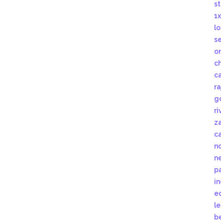
s
1
l
s
o
c
c
r
g
r
z
c
n
ne
p
i
e
l
be