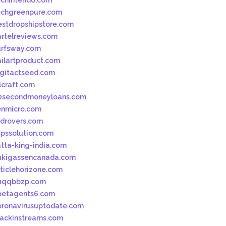
echintendo.com
echgreenpure.com
estdropshipstore.com
artelreviews.com
urfsway.com
ailartproduct.com
igitactseed.com
lcraft.com
0secondmoneyloans.com
enmicro.com
odrovers.com
ripssolution.com
atta-king-india.com
ukigassencanada.com
rticlehorizone.com
uqqbbzp.com
betagents6.com
oronavirusuptodate.com
rackinstreams.com