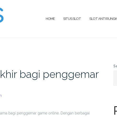
HOME
SITUS SLOT
SLOT ANTI RUNG
S
akhir bagi penggemar
m
utama bagi penggemar game online. Dengan berbagai