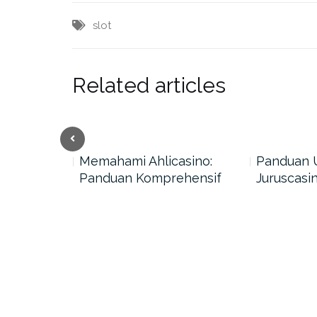
slot
Related articles
g4D:
Memahami Ahlicasino:
Panduan 
ehensif
Panduan Komprehensif
Juruscasin