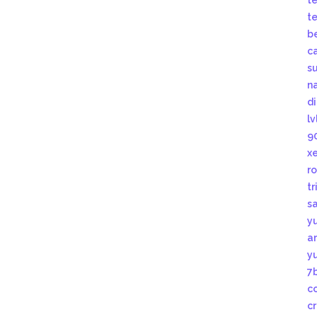
t
t
b
c
s
n
d
lv
9
x
r
t
s
y
a
y
7
c
c