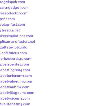
adgetspak.com
earsngadget.com
ireseodoctor.com
psfit.com
evelup-fast.com
ytreepla.net
okersimulations.com
eplicamanufactory.net
zultate-loto.info
plendifulous.com
portsrecords4u.com
opceleberites.com
fabetting8m4.com
fabetunionum3.com
fabetvalueum3.com
fabetvaultm7.com
fabetvillageum7.com
fabetvoicem3.com
aveufabetm4.com