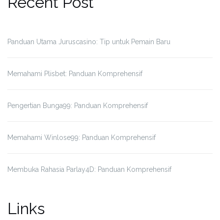
Recent Post
Panduan Utama Juruscasino: Tip untuk Pemain Baru
Memahami Plisbet: Panduan Komprehensif
Pengertian Bunga99: Panduan Komprehensif
Memahami Winlose99: Panduan Komprehensif
Membuka Rahasia Parlay4D: Panduan Komprehensif
Links