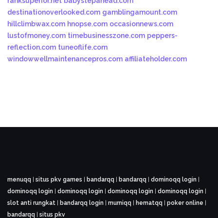
ranksuperior.net
babystepahead.com
destinationoverlooked.com
gamblingamount.com
hillclimbwax.com
hnopse.com
occasionnews.com
lustofmoney.com
timebusinesszone.com
peppers-
reflection.com
tuneoflife.com
windowwellmaintenancepros.com
affiliateholder.com
menuqq
|
situs pkv games
|
bandarqq
|
bandarqq
|
dominoqq login
|
dominoqq login
|
dominoqq login
|
dominoqq login
|
dominoqq login
|
slot anti rungkat
|
bandarqq login
|
murniqq
|
hematqq
|
poker online
|
bandarqq
|
situs pkv