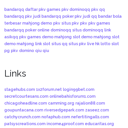
bandarqq
daftar pkv games
pkv dominoqq
pkv qq
bandarqq pkv
judi bandarqq
poker pkv
judi qq
bandar bola
terbesar
mahjong demo
pkv
situs pkv
pkv
pkv games
bandarqq
poker online
dominoqq
situs dominoqq
link
asikqq
pkv games
demo mahjong
slot demo mahjong
slot
demo mahjong
link slot
situs qq
situs pkv
live hk lotto
slot
pg
pkv
domino
qiu qiu
Links
stagehubs.com
1x2forum.net
login99bet.com
secretcourtesans.com
onlinebahisforum1.com
chicagoheadline.com
camming.org
rajalion88.com
goupuntacana.com
riversedgepark.com
zaseez.com
catchycrunch.com
nofaphub.com
nefertitingalls.com
patsyscreations.com
income4proof.com
educaritas.org