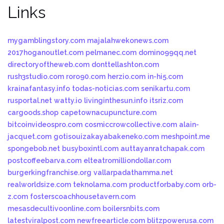
Links
mygamblingstory.com
majalahwekonews.com
2017hoganoutlet.com
pelmanec.com
domino99qq.net
directoryoftheweb.com
donttellashton.com
rush3studio.com
roro90.com
herzio.com
in-hi5.com
krainafantasy.info
todas-noticias.com
senikartu.com
rusportal.net
watty.io
livinginthesun.info
itsriz.com
cargoods.shop
capetownacupuncture.com
bitcoinvideospro.com
cosmiccrowcollective.com
alain-
jacquet.com
gotisouizakayabakeneko.com
meshpoint.me
spongebob.net
busyboxintl.com
auttayanratchapak.com
postcoffeebarva.com
elteatromilliondollar.com
burgerkingfranchise.org
vallarpadathamma.net
realworldsize.com
teknolama.com
productforbaby.com
orb-
z.com
fosterscoachhousetavern.com
mesasdecultivoonline.com
boilersnbits.com
latestviralpost.com
newfreearticle.com
blitzpowerusa.com