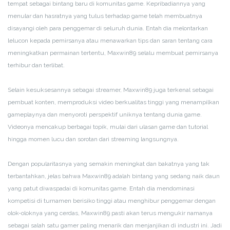
tempat sebagai bintang baru di komunitas game. Kepribadiannya yang
menular dan hasratnya yang tulus terhadap game telah membuatnya
disayangi oleh para penggemar di seluruh dunia. Entah dia melontarkan
lelucon kepada pemirsanya atau menawarkan tips dan saran tentang cara
meningkatkan permainan tertentu, Maxwin89 selalu membuat pemirsanya
terhibur dan terlibat.
Selain kesuksesannya sebagai streamer, Maxwin89 juga terkenal sebagai
pembuat konten, memproduksi video berkualitas tinggi yang menampilkan
gameplaynya dan menyoroti perspektif uniknya tentang dunia game.
Videonya mencakup berbagai topik, mulai dari ulasan game dan tutorial
hingga momen lucu dan sorotan dari streaming langsungnya.
Dengan popularitasnya yang semakin meningkat dan bakatnya yang tak
terbantahkan, jelas bahwa Maxwin89 adalah bintang yang sedang naik daun
yang patut diwaspadai di komunitas game. Entah dia mendominasi
kompetisi di turnamen berisiko tinggi atau menghibur penggemar dengan
olok-oloknya yang cerdas, Maxwin89 pasti akan terus mengukir namanya
sebagai salah satu gamer paling menarik dan menjanjikan di industri ini. Jadi