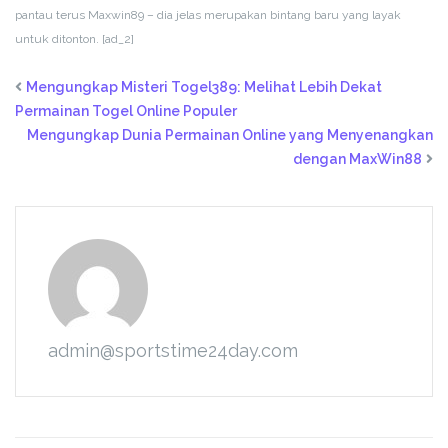
pantau terus Maxwin89 – dia jelas merupakan bintang baru yang layak
untuk ditonton.
[ad_2]
Mengungkap Misteri Togel389: Melihat Lebih Dekat
Permainan Togel Online Populer
Mengungkap Dunia Permainan Online yang Menyenangkan
dengan MaxWin88
admin@sportstime24day.com