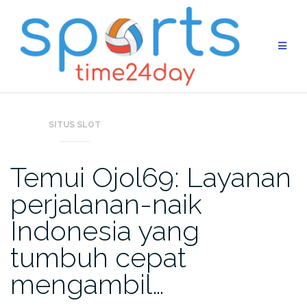
Skip
to
content
SITUS SLOT
Temui Ojol69: Layanan
perjalanan-naik
Indonesia yang
tumbuh cepat
mengambil…