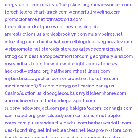
dregstudios.com
neatstuffhelpskids.org
moraessoccer.com
forochile.org
chart-track.com
wonderfultraveling.com
promocioname.net
wimaxworld.com
freeonlinecricketgames.net
bestcashing.biz
firerestrictions.us
archiesbrooklyn.com
muambeiros.net
infozblog.com
chonbaihat.com
elblogdeoscargonzalez.com
webpromote.net
steroids-store.co
arteydecoracion.net
fithog.com
bestlaptopbestmonitor.com
georginaryland.com
roseandbasil.com
thewhitewhitelights.com
atdhe.ws
heckrodtwetland.org
halfheardinthestillness.com
mybestmassagechair.com
ericreed.net
fluxetine.com
mobilecasino8760.com
betqq3.net
casinoloans5.us
CasinoAuction.us
kipooglecouk.us
mykitchennhome.com
aumoulinvert.com
thefoodiepassport.com
superwindowproject.com
papibakigrafo.com
icanhazjs.com
canimpact.org
goviralstudy.com
cartourism.net
apple-
cores.com
pulserasdeactividad10.com
barbaracarlotti.com
desktopmining.net
inthebleachers.net
lexapro-rx-store.com
buyskincareproducts.org
frenchbulldogpuppyforsale.net