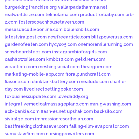
burgerkingfranchise.org
vallarpadathamma.net
realworldsize.com
teknolama.com
productforbaby.com
orb-
z.com
fosterscoachhousetavern.com
mesasdecultivoonline.com
boilersnbits.com
latestviralpost.com
newfreearticle.com
blitzpowerusa.com
gardenofeaten.com
hycys05.com
onemoremilerunning.com
snowboardsteez.com
instagrambioforgirls.com
cashflowxfiles.com
kmbb10.com
getxtrem.com
weactinfo.com
meshingsocial.com
thearguer.com
marketing-mobile-app.com
floralpunchcraft.com
fiasone.com
danktankbattery.com
mealudo.com
charlie-
day.com
livedirectbettingpoker.com
foxbusinessupdate.com
lovedaddy.org
integrativemedicalmassageplano.com
mrrugwashing.com
acb-bankia.com
flash-es.net
upshak.com
backsilo.com
siviralqq.com
impressionresorthoian.com
bestfreakingclothesever.com
falling-film-evaporator.com
sumuslawfirm.com
nursingprowriters.com