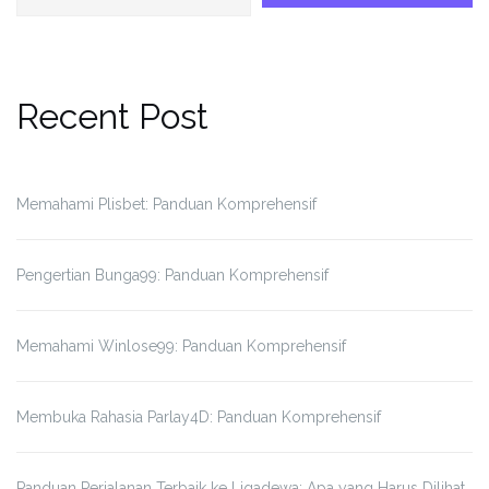
Recent Post
Memahami Plisbet: Panduan Komprehensif
Pengertian Bunga99: Panduan Komprehensif
Memahami Winlose99: Panduan Komprehensif
Membuka Rahasia Parlay4D: Panduan Komprehensif
Panduan Perjalanan Terbaik ke Ligadewa: Apa yang Harus Dilihat