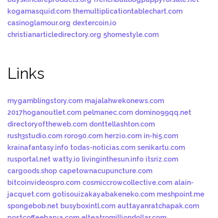
kogamasquid.com
themultiplicationtablechart.com
casinoglamour.org
dextercoin.io
christianarticledirectory.org
5homestyle.com
Links
mygamblingstory.com
majalahwekonews.com
2017hoganoutlet.com
pelmanec.com
domino99qq.net
directoryoftheweb.com
donttellashton.com
rush3studio.com
roro90.com
herzio.com
in-hi5.com
krainafantasy.info
todas-noticias.com
senikartu.com
rusportal.net
watty.io
livinginthesun.info
itsriz.com
cargoods.shop
capetownacupuncture.com
bitcoinvideospro.com
cosmiccrowcollective.com
alain-
jacquet.com
gotisouizakayabakeneko.com
meshpoint.me
spongebob.net
busyboxintl.com
auttayanratchapak.com
postcoffeebarva.com
elteatromilliondollar.com