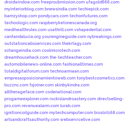
droidwindow.com
freeprsubmission.com
ufagold666.com
myinteriorblog.com
bnewsindia.com
techiepick.com
bamzyshop.com
pondycars.com
techonfutures.com
techoologic.com
raspberryketonescanada.org
medihealthrules.com
usathrill.com
vshapedental.com
canfandalucia.org
yourengineguide.com
nybreakings.com
outstationcabsservices.com
thekrtagy.com
xchangeindia.com
coolmicrotech.com
dreamhousehack.com
the-techteacher.com
automobilenews-online.com
fashionalltimes.com
totaldigitalforum.com
technoarmaan.com
empresasposicionamientoweb.com
tonybestcosmetics.com
buzznc.com
fxjoiner.com
skinbykindra.com
alltherageface.com
codenational.com
progameexplorer.com
rockislandroastery.com
directselling-
pro.com
revenuealarm.com
lurab.com
ignitioncoilguide.com
mytechcomputer.com
bioslot168.com
artsandcraftsauthority.com
webservicelive.com