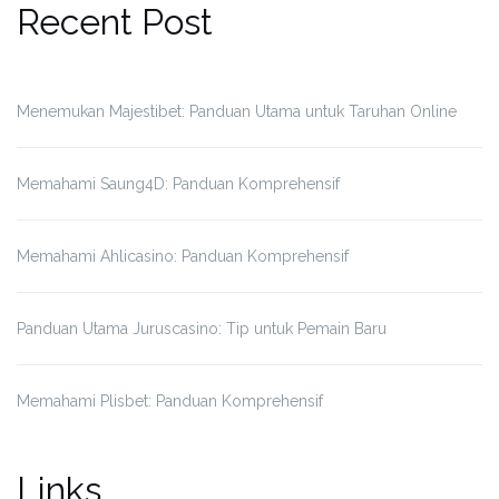
Recent Post
Menemukan Majestibet: Panduan Utama untuk Taruhan Online
Memahami Saung4D: Panduan Komprehensif
Memahami Ahlicasino: Panduan Komprehensif
Panduan Utama Juruscasino: Tip untuk Pemain Baru
Memahami Plisbet: Panduan Komprehensif
Links