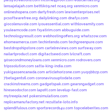
patsyscreations.com
income4proof.com
educaritas.org
lensajelajah.com
betflik09.net
ncaq.org
xenmicro.com
onlineshopera.com
dartyfresh.com
lewisenterprises.net
pcsoftwarefree.org
dailylinking.com
dnafyx.com
giocolenuvole.com
iyouessential.com
withloveamity.com
youlearncode.com
fxyatirim.com
abbuguide.com
technologyresult.com
webhostingoffers.org
whatszow.com
ehomeamerca.com
techintendo.com
techgreenpure.com
bestdropshipstore.com
cartelreviews.com
surfsway.com
nailartproduct.com
digitactseed.com
lvlcraft.com
90secondmoneyloans.com
xenmicro.com
rodrovers.com
tripssolution.com
satta-king-india.com
yukigassencanada.com
articlehorizone.com
yuqqbbzp.com
7betagents6.com
coronavirusuptodate.com
crackinstreams.com
gadgetspak.com
gearsngadget.com
hireseodoctor.com
lapsfit.com
levelup-fast.com
mytreepla.net
pokersimulations.com
replicamanufactory.net
rezultate-loto.info
splendifulous.com
sportsrecords4u.com
topceleberites.com