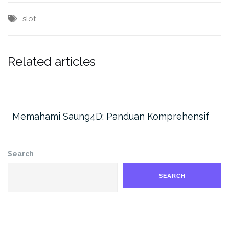
slot
Related articles
k…
Memahami Saung4D: Panduan Komprehensif
Search
SEARCH