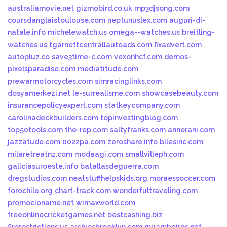
australiamovie.net
gizmobird.co.uk
mp3djsong.com
coursdanglaistoulouse.com
neptunuslex.com
auguri-di-
natale.info
michelewatch.us
omega--watches.us
breitling-
watches.us
tgarnettcentrallautoads.com
fixadvert.com
autopluz.co
save3time-c.com
vexonhcf.com
demos-
pixelsparadise.com
mediatitude.com
prewarmotorcycles.com
simracinglinks.com
dosyamerkezi.net
le-surrealisme.com
showcasebeauty.com
insurancepolicyexpert.com
statkeycompany.com
carolinadeckbuilders.com
topinvestingblog.com
top50tools.com
the-rep.com
saltyfranks.com
annerani.com
jazzatude.com
0022pa.com
zeroshare.info
bilesinc.com
milaretreatnz.com
modaagi.com
smallvilleph.com
galiciasuroeste.info
batallasdeguerra.com
dregstudios.com
neatstuffhelpskids.org
moraessoccer.com
forochile.org
chart-track.com
wonderfultraveling.com
promocioname.net
wimaxworld.com
freeonlinecricketgames.net
bestcashing.biz