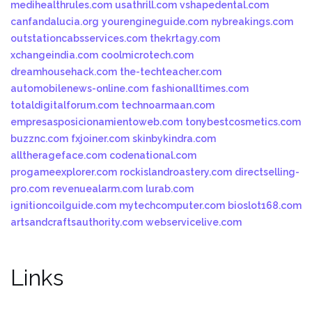
medihealthrules.com
usathrill.com
vshapedental.com
canfandalucia.org
yourengineguide.com
nybreakings.com
outstationcabsservices.com
thekrtagy.com
xchangeindia.com
coolmicrotech.com
dreamhousehack.com
the-techteacher.com
automobilenews-online.com
fashionalltimes.com
totaldigitalforum.com
technoarmaan.com
empresasposicionamientoweb.com
tonybestcosmetics.com
buzznc.com
fxjoiner.com
skinbykindra.com
alltherageface.com
codenational.com
progameexplorer.com
rockislandroastery.com
directselling-
pro.com
revenuealarm.com
lurab.com
ignitioncoilguide.com
mytechcomputer.com
bioslot168.com
artsandcraftsauthority.com
webservicelive.com
Links