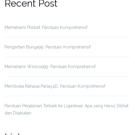
Recent Post
Memahami Plisbet: Panduan Komprehensif
Pengertian Bunga99: Panduan Komprehensif
Memahami Winlose99: Panduan Komprehensif
Membuka Rahasia Parlay4D: Panduan Komprehensif
Panduan Perjalanan Terbaik ke Ligadewa: Apa yang Harus Dilihat
dan Dilakukan