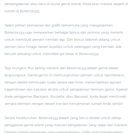
berpengalaman atau baru di dunia game online, Anda akan merasa seperti di
rumah di Bonanza333.
Selain pilihan permainan dan grafik terkemuka yang mengesankan,
Bonanza333 juga menawarkan berbagai bonus dan promosi yang menarik
untuk membuat pemain kembali lagi. Dari bonus selamat datang untuk
pemain baru hingga hadiah loyalitas untuk pelanggan yang kembali, ada
banyak peluang untuk mencetak gol besar di Bonanza333.
Tapi mungkin fitur paling menarik dari Bonanza333 adalah game dealer
langsungnya. Game-game ini memungkinkan pemain untuk berinteraksi
dengan dealer kehidupan nyata secara real-time, menambahkan lapisan
kegembiraan dan keaslian ekstra untuk pengalaman bermain game. Apakah
Anda penggemar Blackjack, Roulette, atau Baccarat, Anda dapat menikmati
sensasi bermain dengan dealer live dari kenyamanan rumah Anda sendiri.
Secara keseluruhan, Bonanza333 adalah yang harus dicoba untuk setiap
penggemar game online yang mencari pengalaman yang segar dan menarik.
Dengan pilihan permainan yang mengesankan, grafik yang menakjubkan,