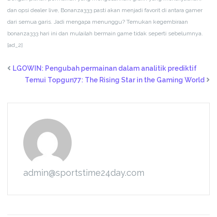
dan opsi dealer live, Bonanza333 pasti akan menjadi favorit di antara gamer
dari semua garis. Jadi mengapa menunggu? Temukan kegembiraan
bonanza333 hari ini dan mulailah bermain game tidak seperti sebelumnya.
[ad_2]
LGOWIN: Pengubah permainan dalam analitik prediktif
Temui Topgun77: The Rising Star in the Gaming World
admin@sportstime24day.com