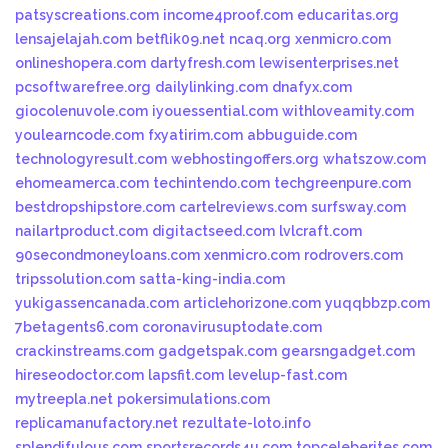
patsyscreations.com
income4proof.com
educaritas.org
lensajelajah.com
betflik09.net
ncaq.org
xenmicro.com
onlineshopera.com
dartyfresh.com
lewisenterprises.net
pcsoftwarefree.org
dailylinking.com
dnafyx.com
giocolenuvole.com
iyouessential.com
withloveamity.com
youlearncode.com
fxyatirim.com
abbuguide.com
technologyresult.com
webhostingoffers.org
whatszow.com
ehomeamerca.com
techintendo.com
techgreenpure.com
bestdropshipstore.com
cartelreviews.com
surfsway.com
nailartproduct.com
digitactseed.com
lvlcraft.com
90secondmoneyloans.com
xenmicro.com
rodrovers.com
tripssolution.com
satta-king-india.com
yukigassencanada.com
articlehorizone.com
yuqqbbzp.com
7betagents6.com
coronavirusuptodate.com
crackinstreams.com
gadgetspak.com
gearsngadget.com
hireseodoctor.com
lapsfit.com
levelup-fast.com
mytreepla.net
pokersimulations.com
replicamanufactory.net
rezultate-loto.info
splendifulous.com
sportsrecords4u.com
topceleberites.com