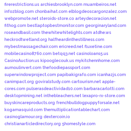
firerestrictions.us
archiesbrooklyn.com
muambeiros.net
infozblog.com
chonbaihat.com
elblogdeoscargonzalez.com
webpromote.net
steroids-store.co
arteydecoracion.net
fithog.com
bestlaptopbestmonitor.com
georginaryland.com
roseandbasil.com
thewhitewhitelights.com
atdhe.ws
heckrodtwetland.org
halfheardinthestillness.com
mybestmassagechair.com
ericreed.net
fluxetine.com
mobilecasino8760.com
betqq3.net
casinoloans5.us
CasinoAuction.us
kipooglecouk.us
mykitchennhome.com
aumoulinvert.com
thefoodiepassport.com
superwindowproject.com
papibakigrafo.com
icanhazjs.com
canimpact.org
goviralstudy.com
cartourism.net
apple-
cores.com
pulserasdeactividad10.com
barbaracarlotti.com
desktopmining.net
inthebleachers.net
lexapro-rx-store.com
buyskincareproducts.org
frenchbulldogpuppyforsale.net
kogamasquid.com
themultiplicationtablechart.com
casinoglamour.org
dextercoin.io
christianarticledirectory.org
5homestyle.com