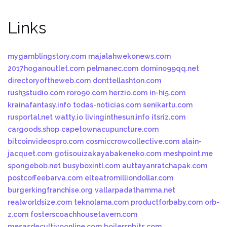
Links
mygamblingstory.com
majalahwekonews.com
2017hoganoutlet.com
pelmanec.com
domino99qq.net
directoryoftheweb.com
donttellashton.com
rush3studio.com
roro90.com
herzio.com
in-hi5.com
krainafantasy.info
todas-noticias.com
senikartu.com
rusportal.net
watty.io
livinginthesun.info
itsriz.com
cargoods.shop
capetownacupuncture.com
bitcoinvideospro.com
cosmiccrowcollective.com
alain-
jacquet.com
gotisouizakayabakeneko.com
meshpoint.me
spongebob.net
busyboxintl.com
auttayanratchapak.com
postcoffeebarva.com
elteatromilliondollar.com
burgerkingfranchise.org
vallarpadathamma.net
realworldsize.com
teknolama.com
productforbaby.com
orb-
z.com
fosterscoachhousetavern.com
mesasdecultivoonline.com
boilersnbits.com