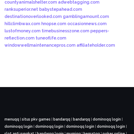
countyanimalshelter.com
adwebtagging.com
ranksuperior.net
babystepahead.com
destinationoverlooked.com
gamblingamount.com
hillclimbwax.com
hnopse.com
occasionnews.com
lustofmoney.com
timebusinesszone.com
peppers-
reflection.com
tuneoflife.com
windowwellmaintenancepros.com
affiliateholder.com
menuqq
|
situs pkv games
|
bandarqq
|
bandarqq
|
dominoqq login
|
dominoqq login
|
dominoqq login
|
dominoqq login
|
dominoqq login
|
slot anti rungkat
|
bandarqq login
|
murniqq
|
hematqq
|
poker online
|