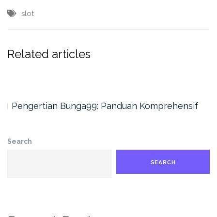
slot
Related articles
Pengertian Bunga99: Panduan Komprehensif
Search
SEARCH