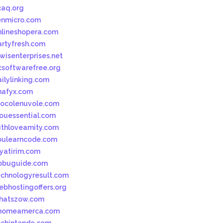
caq.org
enmicro.com
nlineshopera.com
artyfresh.com
wisenterprises.net
csoftwarefree.org
ailylinking.com
nafyx.com
iocolenuvole.com
youessential.com
ithloveamity.com
oulearncode.com
xyatirim.com
bbuguide.com
echnologyresult.com
ebhostingoffers.org
hatszow.com
homeamerca.com