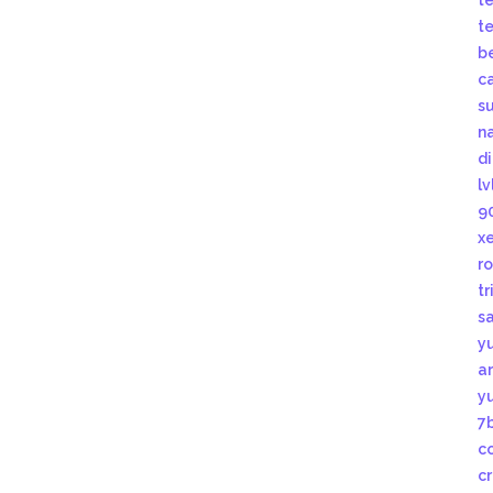
t
t
b
c
s
n
d
lv
9
x
r
t
s
y
a
y
7
c
c