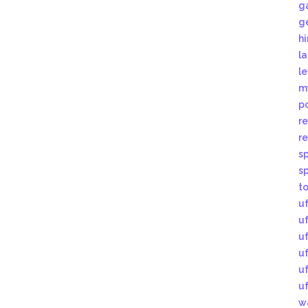
g
g
h
la
l
m
p
r
re
s
s
t
u
u
u
u
u
u
w