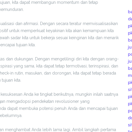
 tujuan, kita dapat membangun momentum dan tetap
 kemunduran.
b
d
ualisasi dan afirmasi. Dengan secara teratur memvisualisasikan
p
positif untuk memperkuat keyakinan kita akan kemampuan kita
p
wah sadar kita untuk bekerja sesuai keinginan kita dan menarik
b
ncapai tujuan kita.
j
p
tas dan dukungan. Dengan mengelilingi diri kita dengan orang-
ju
irasi yang sama, kita dapat tetap termotivasi, terinspirasi, dan
b
eck-in rutin, masukan, dan dorongan, kita dapat tetap berada
m
ujuan kita.
p
si
esuksesan Anda ke tingkat berikutnya, mungkin inilah saatnya
p
an mengadopsi pendekatan revolusioner yang
p
 Anda dapat membuka potensi penuh Anda dan mencapai tujuan
p
sebelumnya.
d
s
daan menghambat Anda lebih lama lagi. Ambil langkah pertama