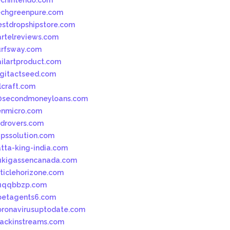
echintendo.com
echgreenpure.com
estdropshipstore.com
artelreviews.com
urfsway.com
ailartproduct.com
igitactseed.com
lcraft.com
0secondmoneyloans.com
enmicro.com
odrovers.com
ripssolution.com
atta-king-india.com
ukigassencanada.com
rticlehorizone.com
uqqbbzp.com
betagents6.com
oronavirusuptodate.com
rackinstreams.com