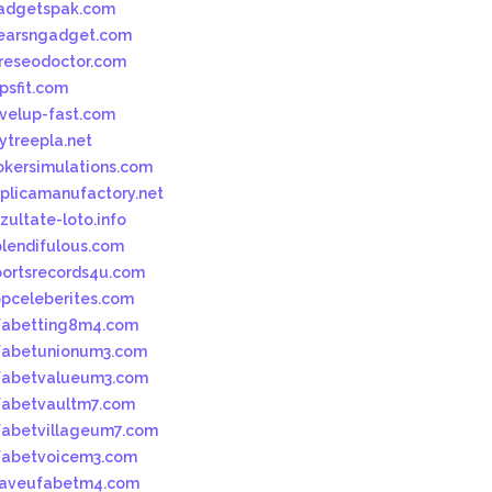
adgetspak.com
earsngadget.com
ireseodoctor.com
psfit.com
evelup-fast.com
ytreepla.net
okersimulations.com
eplicamanufactory.net
zultate-loto.info
plendifulous.com
portsrecords4u.com
opceleberites.com
fabetting8m4.com
fabetunionum3.com
fabetvalueum3.com
fabetvaultm7.com
fabetvillageum7.com
fabetvoicem3.com
aveufabetm4.com