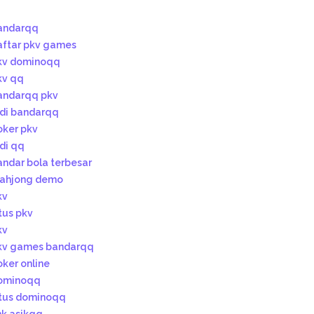
andarqq
aftar pkv games
kv dominoqq
kv qq
andarqq pkv
udi bandarqq
oker pkv
di qq
andar bola terbesar
ahjong demo
kv
tus pkv
kv
kv games bandarqq
oker online
ominoqq
itus dominoqq