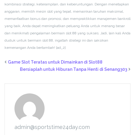
kombinasi strategi, keterampilan, dan keberuntungan. Dengan menetapkan
anggaran, memilih mesin slot yang tepat, memainkan taruhan maksimal,
memanfaatkan bonus dan promosi, dan mempraktikkan manajemen bankroll
yang baik, Anda dapat meningkatkan peluang Anda untuk menang besar
dan menikmati pengalaman bermain slot 88 yang sukses. Jadi, lain kali Anda
duduk untuk bermain slot 88, ingatlah strategi ini dan saksikan
kemenangan Anda bertambah!
[ad_2]
Game Slot Teratas untuk Dimainkan di Slot88
Bersiaplah untuk Hiburan Tanpa Henti di Senang303
admin@sportstime24day.com