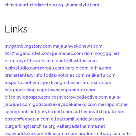
christianarticledirectory.org
5homestyle.com
Links
mygamblingstory.com
majalahwekonews.com
2017hoganoutlet.com
pelmanec.com
domino99qq.net
directoryoftheweb.com
donttellashton.com
rush3studio.com
roro90.com
herzio.com
in-hi5.com
krainafantasy.info
todas-noticias.com
senikartu.com
rusportal.net
watty.io
livinginthesun.info
itsriz.com
cargoods.shop
capetownacupuncture.com
bitcoinvideospro.com
cosmiccrowcollective.com
alain-
jacquet.com
gotisouizakayabakeneko.com
meshpoint.me
spongebob.net
busyboxintl.com
auttayanratchapak.com
postcoffeebarva.com
elteatromilliondollar.com
burgerkingfranchise.org
vallarpadathamma.net
realworldsize.com
teknolama.com
productforbaby.com
orb-