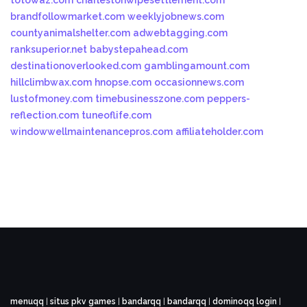
totowaz.com
charlestonwipesettlement.com
brandfollowmarket.com
weeklyjobnews.com
countyanimalshelter.com
adwebtagging.com
ranksuperior.net
babystepahead.com
destinationoverlooked.com
gamblingamount.com
hillclimbwax.com
hnopse.com
occasionnews.com
lustofmoney.com
timebusinesszone.com
peppers-
reflection.com
tuneoflife.com
windowwellmaintenancepros.com
affiliateholder.com
menuqq
|
situs pkv games
|
bandarqq
|
bandarqq
|
dominoqq login
|