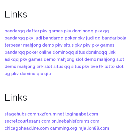
Links
bandarqq
daftar pkv games
pkv dominoqq
pkv qq
bandarqq pkv
judi bandarqq
poker pkv
judi qq
bandar bola
terbesar
mahjong demo
pkv
situs pkv
pkv
pkv games
bandarqq
poker online
dominoqq
situs dominoqq
link
asikqq
pkv games
demo mahjong
slot demo mahjong
slot
demo mahjong
link slot
situs qq
situs pkv
live hk lotto
slot
pg
pkv
domino
qiu qiu
Links
stagehubs.com
1x2forum.net
login99bet.com
secretcourtesans.com
onlinebahisforum1.com
chicagoheadline.com
camming.org
rajalion88.com