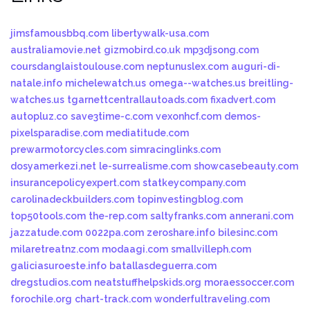
jimsfamousbbq.com
libertywalk-usa.com
australiamovie.net
gizmobird.co.uk
mp3djsong.com
coursdanglaistoulouse.com
neptunuslex.com
auguri-di-
natale.info
michelewatch.us
omega--watches.us
breitling-
watches.us
tgarnettcentrallautoads.com
fixadvert.com
autopluz.co
save3time-c.com
vexonhcf.com
demos-
pixelsparadise.com
mediatitude.com
prewarmotorcycles.com
simracinglinks.com
dosyamerkezi.net
le-surrealisme.com
showcasebeauty.com
insurancepolicyexpert.com
statkeycompany.com
carolinadeckbuilders.com
topinvestingblog.com
top50tools.com
the-rep.com
saltyfranks.com
annerani.com
jazzatude.com
0022pa.com
zeroshare.info
bilesinc.com
milaretreatnz.com
modaagi.com
smallvilleph.com
galiciasuroeste.info
batallasdeguerra.com
dregstudios.com
neatstuffhelpskids.org
moraessoccer.com
forochile.org
chart-track.com
wonderfultraveling.com