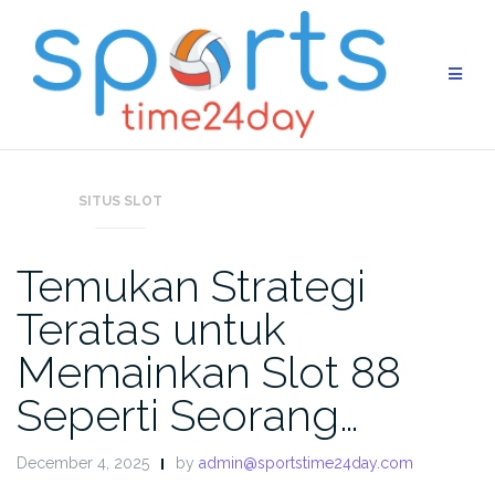
Skip
to
content
SITUS SLOT
Temukan Strategi
Teratas untuk
Memainkan Slot 88
Seperti Seorang…
December 4, 2025
by
admin@sportstime24day.com