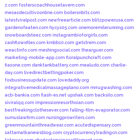
z.com
fosterscoachhousetavern.com
mesasdecultivoonline.com
boilersnbits.com
latestviralpost.com
newfreearticle.com
blitzpowerusa.com
gardenofeaten.com
hycys05.com
onemoremilerunning.com
snowboardsteez.com
instagrambioforgirls.com
cashflowxfiles.com
kmbb10.com
getxtrem.com
weactinfo.com
meshingsocial.com
thearguer.com
marketing-mobile-app.com
floralpunchcraft.com
fiasone.com
danktankbattery.com
mealudo.com
charlie-
day.com
livedirectbettingpoker.com
foxbusinessupdate.com
lovedaddy.org
integrativemedicalmassageplano.com
mrrugwashing.com
acb-bankia.com
flash-es.net
upshak.com
backsilo.com
siviralqq.com
impressionresorthoian.com
bestfreakingclothesever.com
falling-film-evaporator.com
sumuslawfirm.com
nursingprowriters.com
greenmountainthreadwear.com
acutedispensary.com
sattamatkanewsblog.com
cryptocurrencytradingcn.com