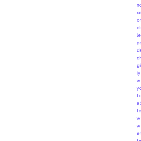
n
x
o
d
le
p
d
d
g
i
w
y
f
a
t
w
w
e