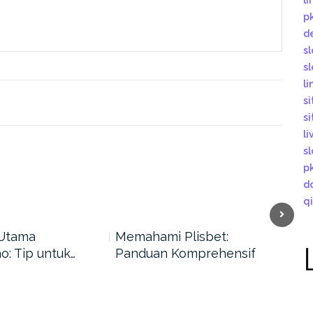
li
p
d
s
s
li
si
si
li
sl
p
d
qi
Utama
Memahami Plisbet:
Pen
o: Tip untuk…
Panduan Komprehensif
Pan