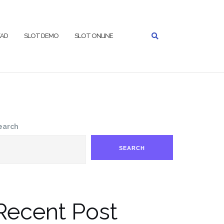
KAD
SLOT DEMO
SLOT ONLINE
earch
SEARCH
Recent Post