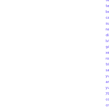
t
t
b
c
s
n
d
lv
9
x
r
t
s
y
a
y
7
c
c