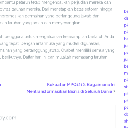
mbantu petaruh tetap mengendalikan perjudian mereka dan
ivitas taruhan mereka. Dari menetapkan batas setoran hingga
b
mempromosikan permainan yang bertanggung jawab dan
d
aman taruhan yang aman dan menyenangkan.
p
p
mah pengguna untuk mengeluarkan keterampilan bertaruh Anda
b
 yang tepat. Dengan antarmuka yang mudah digunakan,
j
rmainan yang bertanggung jawab, Ovabet memiliki semua yang
p
erikutnya. Daftar hari ini dan mulailah memasang taruhan
ju
b
m
p
a
Kekuatan MPO1212: Bagaimana Ini
si
Mentransformasikan Bisnis di Seluruh Dunia
p
p
p
d
ay.com
s