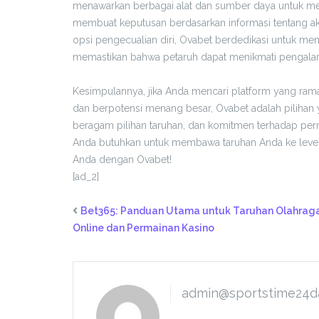
menawarkan berbagai alat dan sumber daya untuk me
membuat keputusan berdasarkan informasi tentang akt
opsi pengecualian diri, Ovabet berdedikasi untuk 
memastikan bahwa petaruh dapat menikmati pengal
Kesimpulannya, jika Anda mencari platform yang ra
dan berpotensi menang besar, Ovabet adalah pilihan
beragam pilihan taruhan, dan komitmen terhadap pe
Anda butuhkan untuk membawa taruhan Anda ke level b
Anda dengan Ovabet!
[ad_2]
Bet365: Panduan Utama untuk Taruhan Olahrag
Online dan Permainan Kasino
admin@sportstime24d