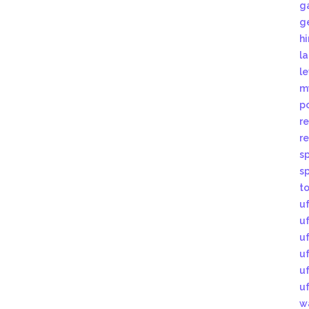
g
g
h
la
l
m
p
r
re
s
s
t
u
u
u
u
u
u
w