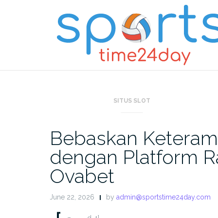
Skip
to
content
SITUS SLOT
Bebaskan Keteramp
dengan Platform 
Ovabet
June 22, 2026
by
admin@sportstime24day.com