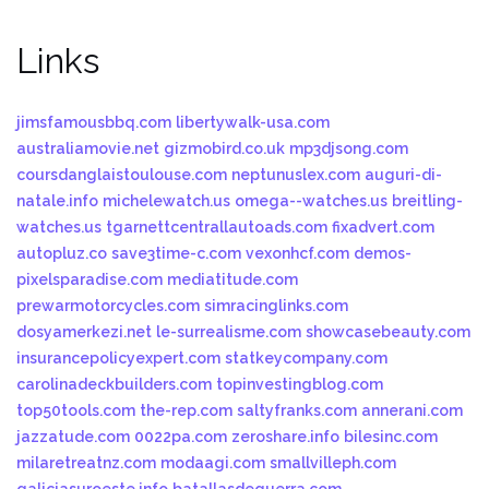
Links
jimsfamousbbq.com
libertywalk-usa.com
australiamovie.net
gizmobird.co.uk
mp3djsong.com
coursdanglaistoulouse.com
neptunuslex.com
auguri-di-
natale.info
michelewatch.us
omega--watches.us
breitling-
watches.us
tgarnettcentrallautoads.com
fixadvert.com
autopluz.co
save3time-c.com
vexonhcf.com
demos-
pixelsparadise.com
mediatitude.com
prewarmotorcycles.com
simracinglinks.com
dosyamerkezi.net
le-surrealisme.com
showcasebeauty.com
insurancepolicyexpert.com
statkeycompany.com
carolinadeckbuilders.com
topinvestingblog.com
top50tools.com
the-rep.com
saltyfranks.com
annerani.com
jazzatude.com
0022pa.com
zeroshare.info
bilesinc.com
milaretreatnz.com
modaagi.com
smallvilleph.com