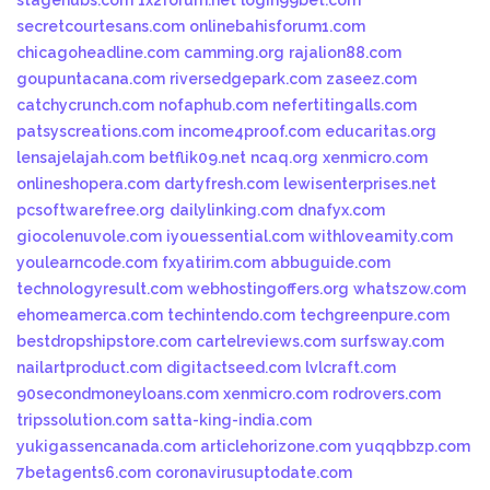
stagehubs.com
1x2forum.net
login99bet.com
secretcourtesans.com
onlinebahisforum1.com
chicagoheadline.com
camming.org
rajalion88.com
goupuntacana.com
riversedgepark.com
zaseez.com
catchycrunch.com
nofaphub.com
nefertitingalls.com
patsyscreations.com
income4proof.com
educaritas.org
lensajelajah.com
betflik09.net
ncaq.org
xenmicro.com
onlineshopera.com
dartyfresh.com
lewisenterprises.net
pcsoftwarefree.org
dailylinking.com
dnafyx.com
giocolenuvole.com
iyouessential.com
withloveamity.com
youlearncode.com
fxyatirim.com
abbuguide.com
technologyresult.com
webhostingoffers.org
whatszow.com
ehomeamerca.com
techintendo.com
techgreenpure.com
bestdropshipstore.com
cartelreviews.com
surfsway.com
nailartproduct.com
digitactseed.com
lvlcraft.com
90secondmoneyloans.com
xenmicro.com
rodrovers.com
tripssolution.com
satta-king-india.com
yukigassencanada.com
articlehorizone.com
yuqqbbzp.com
7betagents6.com
coronavirusuptodate.com