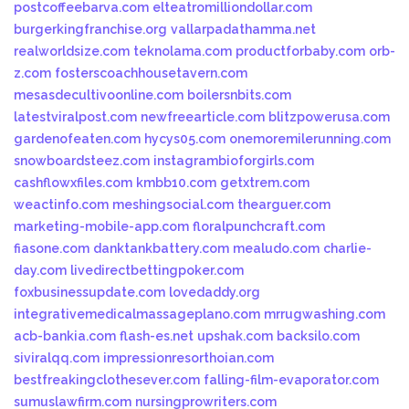
postcoffeebarva.com
elteatromilliondollar.com
burgerkingfranchise.org
vallarpadathamma.net
realworldsize.com
teknolama.com
productforbaby.com
orb-
z.com
fosterscoachhousetavern.com
mesasdecultivoonline.com
boilersnbits.com
latestviralpost.com
newfreearticle.com
blitzpowerusa.com
gardenofeaten.com
hycys05.com
onemoremilerunning.com
snowboardsteez.com
instagrambioforgirls.com
cashflowxfiles.com
kmbb10.com
getxtrem.com
weactinfo.com
meshingsocial.com
thearguer.com
marketing-mobile-app.com
floralpunchcraft.com
fiasone.com
danktankbattery.com
mealudo.com
charlie-
day.com
livedirectbettingpoker.com
foxbusinessupdate.com
lovedaddy.org
integrativemedicalmassageplano.com
mrrugwashing.com
acb-bankia.com
flash-es.net
upshak.com
backsilo.com
siviralqq.com
impressionresorthoian.com
bestfreakingclothesever.com
falling-film-evaporator.com
sumuslawfirm.com
nursingprowriters.com