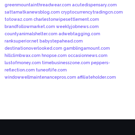
greenmountainthreadwear.com
acutedispensary.com
sattamatkanewsblog.com
cryptocurrencytradingcn.com
totowaz.com
charlestonwipesettlement.com
brandfollowmarket.com
weeklyjobnews.com
countyanimalshelter.com
adwebtagging.com
ranksuperior.net
babystepahead.com
destinationoverlooked.com
gamblingamount.com
hillclimbwax.com
hnopse.com
occasionnews.com
lustofmoney.com
timebusinesszone.com
peppers-
reflection.com
tuneoflife.com
windowwellmaintenancepros.com
affiliateholder.com