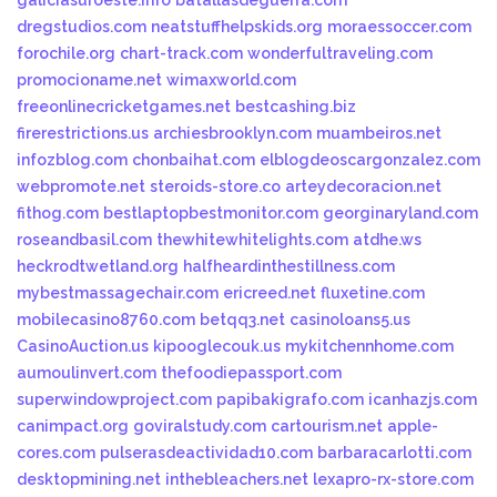
galiciasuroeste.info
batallasdeguerra.com
dregstudios.com
neatstuffhelpskids.org
moraessoccer.com
forochile.org
chart-track.com
wonderfultraveling.com
promocioname.net
wimaxworld.com
freeonlinecricketgames.net
bestcashing.biz
firerestrictions.us
archiesbrooklyn.com
muambeiros.net
infozblog.com
chonbaihat.com
elblogdeoscargonzalez.com
webpromote.net
steroids-store.co
arteydecoracion.net
fithog.com
bestlaptopbestmonitor.com
georginaryland.com
roseandbasil.com
thewhitewhitelights.com
atdhe.ws
heckrodtwetland.org
halfheardinthestillness.com
mybestmassagechair.com
ericreed.net
fluxetine.com
mobilecasino8760.com
betqq3.net
casinoloans5.us
CasinoAuction.us
kipooglecouk.us
mykitchennhome.com
aumoulinvert.com
thefoodiepassport.com
superwindowproject.com
papibakigrafo.com
icanhazjs.com
canimpact.org
goviralstudy.com
cartourism.net
apple-
cores.com
pulserasdeactividad10.com
barbaracarlotti.com
desktopmining.net
inthebleachers.net
lexapro-rx-store.com