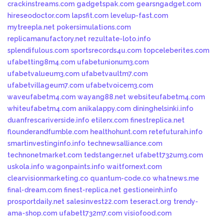
crackinstreams.com
gadgetspak.com
gearsngadget.com
hireseodoctor.com
lapsfit.com
levelup-fast.com
mytreepla.net
pokersimulations.com
replicamanufactory.net
rezultate-loto.info
splendifulous.com
sportsrecords4u.com
topceleberites.com
ufabetting8m4.com
ufabetunionum3.com
ufabetvalueum3.com
ufabetvaultm7.com
ufabetvillageum7.com
ufabetvoicem3.com
waveufabetm4.com
wayang88.net
websiteufabetm4.com
whiteufabetm4.com
anikalappy.com
dininghelsinki.info
duanfrescariverside.info
etilerx.com
finestreplica.net
flounderandfumble.com
healthohunt.com
retefuturah.info
smartinvestinginfo.info
technewsalliance.com
technonetmarket.com
tedstanger.net
ufabett732um3.com
uskola.info
wagonpaints.info
waitfornext.com
clearvisionmarketing.co
quantum-code.co
whatnews.me
final-dream.com
finest-replica.net
gestioneinh.info
prosportdaily.net
salesinvest22.com
teseract.org
trendy-
ama-shop.com
ufabett732m7.com
visiofood.com