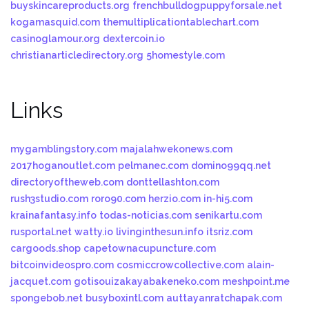
buyskincareproducts.org
frenchbulldogpuppyforsale.net
kogamasquid.com
themultiplicationtablechart.com
casinoglamour.org
dextercoin.io
christianarticledirectory.org
5homestyle.com
Links
mygamblingstory.com
majalahwekonews.com
2017hoganoutlet.com
pelmanec.com
domino99qq.net
directoryoftheweb.com
donttellashton.com
rush3studio.com
roro90.com
herzio.com
in-hi5.com
krainafantasy.info
todas-noticias.com
senikartu.com
rusportal.net
watty.io
livinginthesun.info
itsriz.com
cargoods.shop
capetownacupuncture.com
bitcoinvideospro.com
cosmiccrowcollective.com
alain-
jacquet.com
gotisouizakayabakeneko.com
meshpoint.me
spongebob.net
busyboxintl.com
auttayanratchapak.com