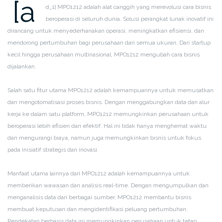
[a
d_1]
MPO1212 adalah alat canggih yang merevolusi cara bisnis
beroperasi di seluruh dunia. Solusi perangkat lunak inovatif ini
dirancang untuk menyederhanakan operasi, meningkatkan efisiensi, dan
mendorong pertumbuhan bagi perusahaan dari semua ukuran. Dari startup
kecil hingga perusahaan multinasional, MPO1212 mengubah cara bisnis
dijalankan.
Salah satu fitur utama MPO1212 adalah kemampuannya untuk memusatkan
dan mengotomatisasi proses bisnis. Dengan menggabungkan data dan alur
kerja ke dalam satu platform, MPO1212 memungkinkan perusahaan untuk
beroperasi lebih efisien dan efektif. Hal ini tidak hanya menghemat waktu
dan mengurangi biaya, namun juga memungkinkan bisnis untuk fokus
pada inisiatif strategis dan inovasi.
Manfaat utama lainnya dari MPO1212 adalah kemampuannya untuk
memberikan wawasan dan analisis real-time. Dengan mengumpulkan dan
menganalisis data dari berbagai sumber, MPO1212 membantu bisnis
membuat keputusan dan mengidentifikasi peluang pertumbuhan.
Pendekatan berbasis data ini memungkinkan perusahaan untuk tetap