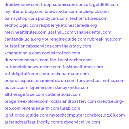
droidwindow.com
freeprsubmission.com
ufagold666.com
myinteriorblog.com
bnewsindia.com
techiepick.com
bamzyshop.com
pondycars.com
techonfutures.com
techoologic.com
raspberryketonescanada.org
medihealthrules.com
usathrill.com
vshapedental.com
canfandalucia.org
yourengineguide.com
nybreakings.com
outstationcabsservices.com
thekrtagy.com
xchangeindia.com
coolmicrotech.com
dreamhousehack.com
the-techteacher.com
automobilenews-online.com
fashionalltimes.com
totaldigitalforum.com
technoarmaan.com
empresasposicionamientoweb.com
tonybestcosmetics.com
buzznc.com
fxjoiner.com
skinbykindra.com
alltherageface.com
codenational.com
progameexplorer.com
rockislandroastery.com
directselling-
pro.com
revenuealarm.com
lurab.com
ignitioncoilguide.com
mytechcomputer.com
bioslot168.com
artsandcraftsauthority.com
webservicelive.com