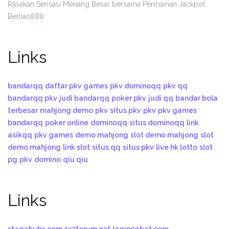
Rasakan Sensasi Menang Besar bersama Permainan Jackpot
Berlian888
Links
bandarqq
daftar pkv games
pkv dominoqq
pkv qq
bandarqq pkv
judi bandarqq
poker pkv
judi qq
bandar bola
terbesar
mahjong demo
pkv
situs pkv
pkv
pkv games
bandarqq
poker online
dominoqq
situs dominoqq
link
asikqq
pkv games
demo mahjong
slot demo mahjong
slot
demo mahjong
link slot
situs qq
situs pkv
live hk lotto
slot
pg
pkv
domino
qiu qiu
Links