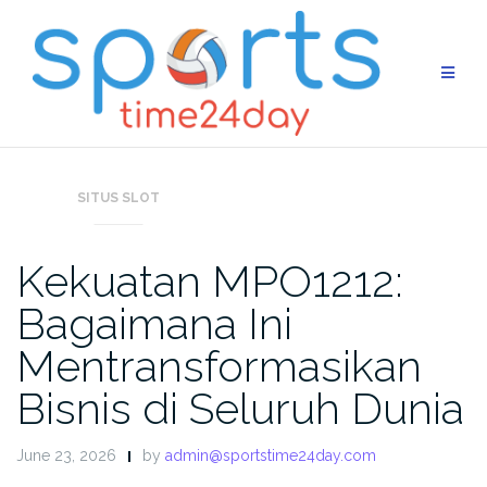
Skip
to
content
SITUS SLOT
Kekuatan MPO1212:
Bagaimana Ini
Mentransformasikan
Bisnis di Seluruh Dunia
June 23, 2026
by
admin@sportstime24day.com