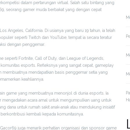
mpetisi dalam pertarungan virtual. Salah satu bintang yang
r69, seorang gamer muda berbakat yang dengan cepat
M
os Angeles, California. Di usianya yang baru 19 tahun, ia telah
P
uler seperti Twitch dan YouTube, tempat ia secara teratur
raksi dengan penggemar.
M
 seperti Fortnite, Call of Duty, dan League of Legends,
komunitas esports. Refleksnya yang sangat cepat, gameplay
elah membuatnya mendapatkan basis penggemar setia yang
M
emamerkan keahliannya.
Pa
n game yang membuatnya menonjol di dunia esports. Ia
Ha
ratur mengadakan acara amal untuk mengumpulkan uang untuk
ng dana untuk rumah sakit anak-anak atau mendukung inisiatif
 berkontribusi kembali kepada komunitasnya.
Gacor69 juga menarik perhatian organisasi dan sponsor game