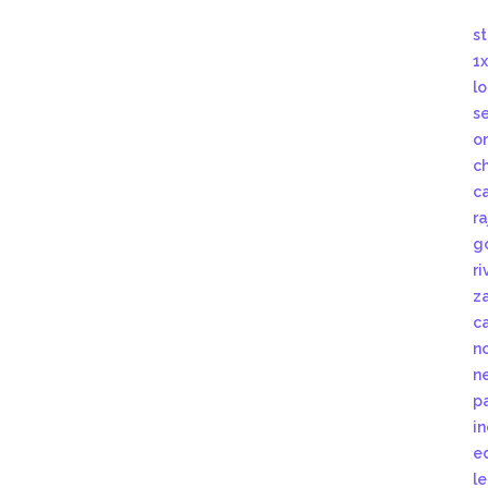
s
1
l
s
o
c
c
r
g
r
z
c
n
ne
p
i
e
l