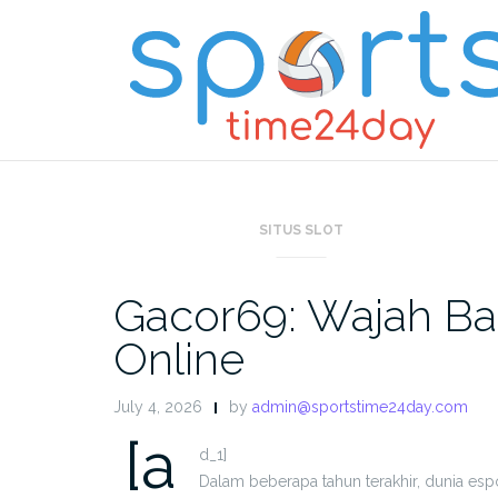
Skip
to
content
SITUS SLOT
Gacor69: Wajah Ba
Online
July 4, 2026
by
admin@sportstime24day.com
[a
d_1]
Dalam beberapa tahun terakhir, dunia es