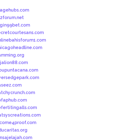
tagehubs.com
x2forum.net
ogin99bet.com
ecretcourtesans.com
nlinebahisforum1.com
hicagoheadline.com
amming.org
ajalion88.com
oupuntacana.com
iversedgepark.com
aseez.com
atchycrunch.com
ofaphub.com
fertitingalls.com
atsyscreations.com
ncome4proof.com
ducaritas.org
ensajelajah.com