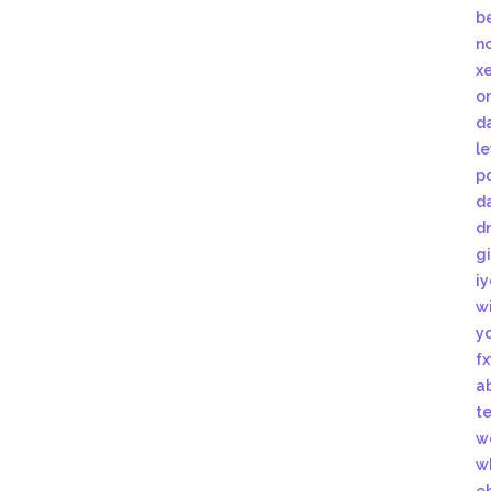
be
n
x
o
d
le
p
d
d
g
i
w
y
f
a
t
w
w