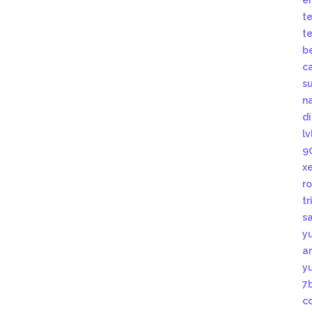
e
t
t
b
c
s
n
d
lv
9
x
r
t
s
y
a
y
7
c