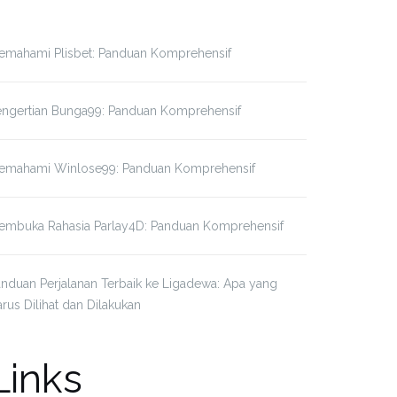
emahami Plisbet: Panduan Komprehensif
engertian Bunga99: Panduan Komprehensif
emahami Winlose99: Panduan Komprehensif
embuka Rahasia Parlay4D: Panduan Komprehensif
nduan Perjalanan Terbaik ke Ligadewa: Apa yang
rus Dilihat dan Dilakukan
Links