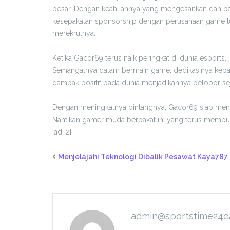
besar. Dengan keahliannya yang mengesankan dan ba
kesepakatan sponsorship dengan perusahaan game ter
merekrutnya.
Ketika Gacor69 terus naik peringkat di dunia esports,
Semangatnya dalam bermain game, dedikasinya kep
dampak positif pada dunia menjadikannya pelopor sejat
Dengan meningkatnya bintangnya, Gacor69 siap menj
Nantikan gamer muda berbakat ini yang terus membua
[ad_2]
Menjelajahi Teknologi Dibalik Pesawat Kaya787
admin@sportstime24d