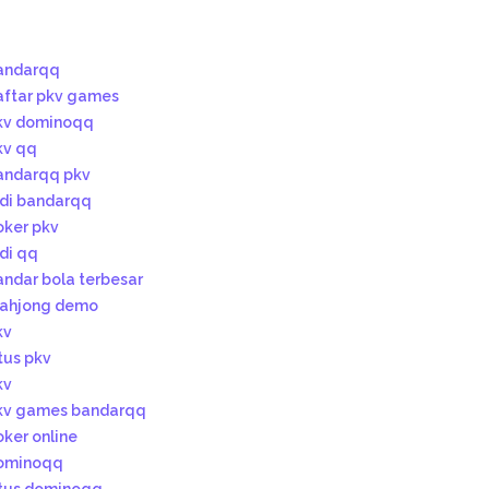
andarqq
aftar pkv games
kv dominoqq
kv qq
andarqq pkv
udi bandarqq
oker pkv
di qq
andar bola terbesar
ahjong demo
kv
tus pkv
kv
kv games bandarqq
oker online
ominoqq