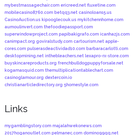
mybestmassagechair.com
ericreed.net
fluxetine.com
mobilecasino8760.com
betqq3.net
casinoloans5.us
CasinoAuction.us
kipooglecouk.us
mykitchennhome.com
aumoulinvert.com
thefoodiepassport.com
superwindowproject.com
papibakigrafo.com
icanhazjs.com
canimpact.org
goviralstudy.com
cartourism.net
apple-
cores.com
pulserasdeactividad10.com
barbaracarlotti.com
desktopmining.net
inthebleachers.net
lexapro-rx-store.com
buyskincareproducts.org
frenchbulldogpuppyforsale.net
kogamasquid.com
themultiplicationtablechart.com
casinoglamour.org
dextercoin.io
christianarticledirectory.org
5homestyle.com
Links
mygamblingstory.com
majalahwekonews.com
2017hoganoutlet.com
pelmanec.com
domino99qq.net