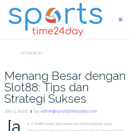
Skip
to
content
SITUS SLOT
Menang Besar dengan
Slot88: Tips dan
Strategi Sukses
July 5, 2026
by
admin@sportstime24day.com
[a
d_1]
Slot88 adalah permainan slot online populer yang
menawarkan pemainnya kesempatan untuk memenangkan