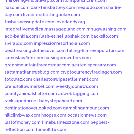
marketing-mobile-app.com
floralpunchcraft.com
fiasone.com
danktankbattery.com
mealudo.com
charlie-
day.com
livedirectbettingpoker.com
foxbusinessupdate.com
lovedaddy.org
integrativemedicalmassageplano.com
mrrugwashing.com
acb-bankia.com
flash-es.net
upshak.com
backsilo.com
siviralqq.com
impressionresorthoian.com
bestfreakingclothesever.com
falling-film-evaporator.com
sumuslawfirm.com
nursingprowriters.com
greenmountainthreadwear.com
acutedispensary.com
sattamatkanewsblog.com
cryptocurrencytradingcn.com
totowaz.com
charlestonwipesettlement.com
brandfollowmarket.com
weeklyjobnews.com
countyanimalshelter.com
adwebtagging.com
ranksuperior.net
babystepahead.com
destinationoverlooked.com
gamblingamount.com
hillclimbwax.com
hnopse.com
occasionnews.com
lustofmoney.com
timebusinesszone.com
peppers-
reflection.com
tuneoflife.com