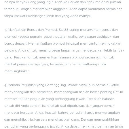
berapa banyak uang yang ingin Anda keluarkan dan tidak melebihi jumlah
tersebut. Dengan menetapkan anggaran, Anda dapat menikmati permainan
tanpa khawatir kehilangan lebih dari yang Anda mampu.
3. Manfaatkan Bonus dan Promosi: Slot88 sering menawarkan bonus dan
promosi kepada pemain, seperti putaran gratis, penawaran cashback, dan
bonus deposit. Memanfaatkan promosi ini dapat membantu meningkatkan
peluang Anda untuk menang besar tanpa harus mengeluarkan lebih banyak
uang. Pastikan untuk memeriksa halaman promosi secara rutin untuk
melihat penawaran apa yang tersedia dan memanfaatkannya bila
memungkinkan.
4. Berlatih Perjudian yang Bertanggung Jawab: Meskipun bermain Slot88
menyenangkan dan berpotensi memenangkan hadiah besar, penting untuk
mempraktikkan perjudian yang bertanggung jawab. Tetapkan batasan
untuk diri Anda sendiri, istirahatlah saat diperlukan, dan jangan pernah
mengejar kerugian Anda. Ingatlah bahwa perjudian harus menyenangkan
dan menghibur, bukan cara menghasilkan uang. Dengan mempraktikkan
perjudian yang bertanggung jawab, Anda dapat menikmati permainan tanpa