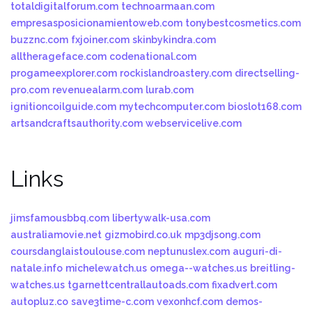
totaldigitalforum.com
technoarmaan.com
empresasposicionamientoweb.com
tonybestcosmetics.com
buzznc.com
fxjoiner.com
skinbykindra.com
alltherageface.com
codenational.com
progameexplorer.com
rockislandroastery.com
directselling-
pro.com
revenuealarm.com
lurab.com
ignitioncoilguide.com
mytechcomputer.com
bioslot168.com
artsandcraftsauthority.com
webservicelive.com
Links
jimsfamousbbq.com
libertywalk-usa.com
australiamovie.net
gizmobird.co.uk
mp3djsong.com
coursdanglaistoulouse.com
neptunuslex.com
auguri-di-
natale.info
michelewatch.us
omega--watches.us
breitling-
watches.us
tgarnettcentrallautoads.com
fixadvert.com
autopluz.co
save3time-c.com
vexonhcf.com
demos-