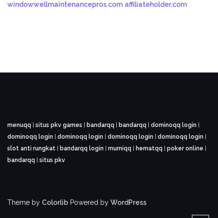
windowwellmaintenancepros.com
affiliateholder.com
menuqq
|
situs pkv games
|
bandarqq
|
bandarqq
|
dominoqq login
|
dominoqq login
|
dominoqq login
|
dominoqq login
|
dominoqq login
|
slot anti rungkat
|
bandarqq login
|
murniqq
|
hematqq
|
poker online
|
bandarqq
|
situs pkv
Theme by
Colorlib
Powered by
WordPress