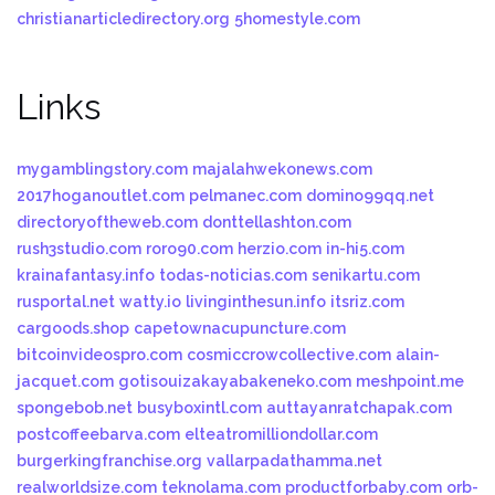
christianarticledirectory.org
5homestyle.com
Links
mygamblingstory.com
majalahwekonews.com
2017hoganoutlet.com
pelmanec.com
domino99qq.net
directoryoftheweb.com
donttellashton.com
rush3studio.com
roro90.com
herzio.com
in-hi5.com
krainafantasy.info
todas-noticias.com
senikartu.com
rusportal.net
watty.io
livinginthesun.info
itsriz.com
cargoods.shop
capetownacupuncture.com
bitcoinvideospro.com
cosmiccrowcollective.com
alain-
jacquet.com
gotisouizakayabakeneko.com
meshpoint.me
spongebob.net
busyboxintl.com
auttayanratchapak.com
postcoffeebarva.com
elteatromilliondollar.com
burgerkingfranchise.org
vallarpadathamma.net
realworldsize.com
teknolama.com
productforbaby.com
orb-