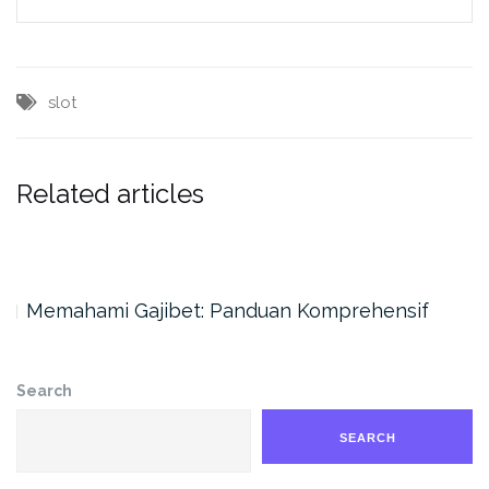
slot
Related articles
Memahami Gajibet: Panduan Komprehensif
Search
SEARCH