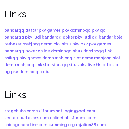
Links
bandarqq
daftar pkv games
pkv dominoqq
pkv qq
bandarqq pkv
judi bandarqq
poker pkv
judi qq
bandar bola
terbesar
mahjong demo
pkv
situs pkv
pkv
pkv games
bandarqq
poker online
dominoqq
situs dominoqq
link
asikqq
pkv games
demo mahjong
slot demo mahjong
slot
demo mahjong
link slot
situs qq
situs pkv
live hk lotto
slot
pg
pkv
domino
qiu qiu
Links
stagehubs.com
1x2forum.net
login99bet.com
secretcourtesans.com
onlinebahisforum1.com
chicagoheadline.com
camming.org
rajalion88.com