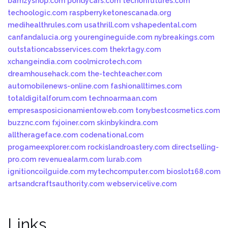
bamzyshop.com
pondycars.com
techonfutures.com
techoologic.com
raspberryketonescanada.org
medihealthrules.com
usathrill.com
vshapedental.com
canfandalucia.org
yourengineguide.com
nybreakings.com
outstationcabsservices.com
thekrtagy.com
xchangeindia.com
coolmicrotech.com
dreamhousehack.com
the-techteacher.com
automobilenews-online.com
fashionalltimes.com
totaldigitalforum.com
technoarmaan.com
empresasposicionamientoweb.com
tonybestcosmetics.com
buzznc.com
fxjoiner.com
skinbykindra.com
alltherageface.com
codenational.com
progameexplorer.com
rockislandroastery.com
directselling-
pro.com
revenuealarm.com
lurab.com
ignitioncoilguide.com
mytechcomputer.com
bioslot168.com
artsandcraftsauthority.com
webservicelive.com
Links