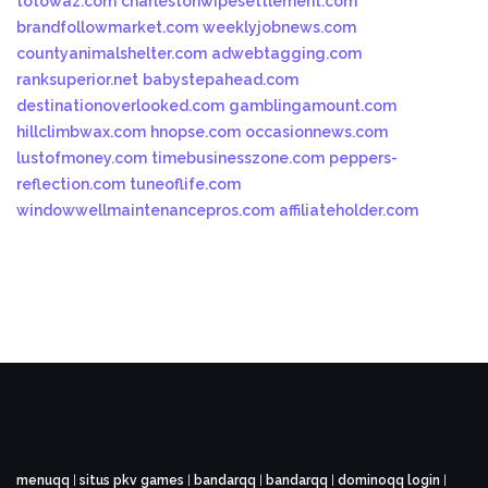
totowaz.com
charlestonwipesettlement.com
brandfollowmarket.com
weeklyjobnews.com
countyanimalshelter.com
adwebtagging.com
ranksuperior.net
babystepahead.com
destinationoverlooked.com
gamblingamount.com
hillclimbwax.com
hnopse.com
occasionnews.com
lustofmoney.com
timebusinesszone.com
peppers-
reflection.com
tuneoflife.com
windowwellmaintenancepros.com
affiliateholder.com
menuqq
|
situs pkv games
|
bandarqq
|
bandarqq
|
dominoqq login
|