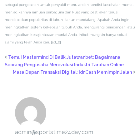
sebagai pengobatan untuk penyakit menular dan kondisi kesehatan mental,
menjadikannya ramuan serbaguna dan kuat yang pasti akan terus
mendapatkan popularitas di tahun -tahun mendatang. Apakah Anda ingin
meningkatkan sistem kekebalan tubuh Anda, mengurangi peradangan, atau
meningkatkan kesejahteraan mental Anda, Inibet mungkin hanya solusi
alami yang telah Anda cari.
[ad_2]
Temui Mastermind Di Balik Jutawanbet: Bagaimana
Seorang Pengusaha Merevolusi Industri Taruhan Online
Masa Depan Transaksi Digital: IdnCash Memimpin Jalan
admin@sportstime24day.com