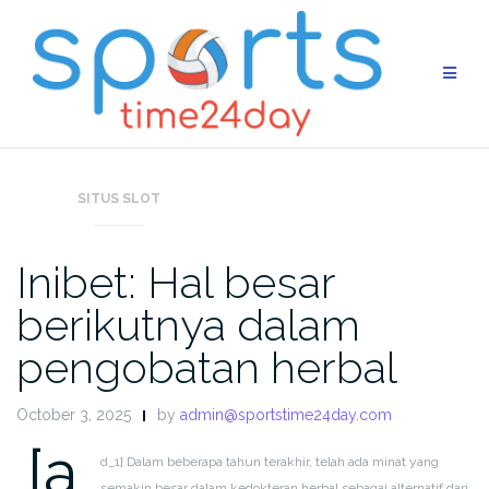
Skip
to
content
SITUS SLOT
Inibet: Hal besar
berikutnya dalam
pengobatan herbal
October 3, 2025
by
admin@sportstime24day.com
[a
d_1]
Dalam beberapa tahun terakhir, telah ada minat yang
semakin besar dalam kedokteran herbal sebagai alternatif dari