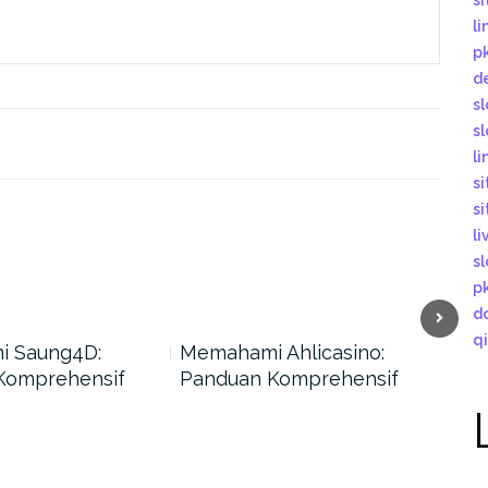
s
li
p
d
s
s
li
si
si
li
sl
p
d
qi
 Saung4D:
Memahami Ahlicasino:
Pan
Komprehensif
Panduan Komprehensif
Jur