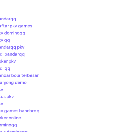
andarqq
aftar pkv games
kv dominoqq
kv qq
andarqq pkv
udi bandarqq
oker pkv
di qq
andar bola terbesar
ahjong demo
kv
tus pkv
kv
kv games bandarqq
oker online
ominoqq