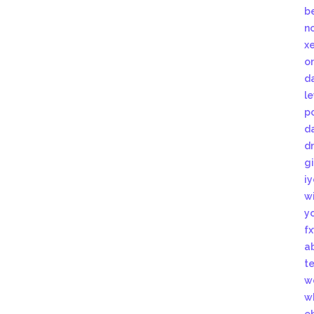
be
n
x
o
d
le
p
d
d
g
i
w
y
f
a
t
w
w