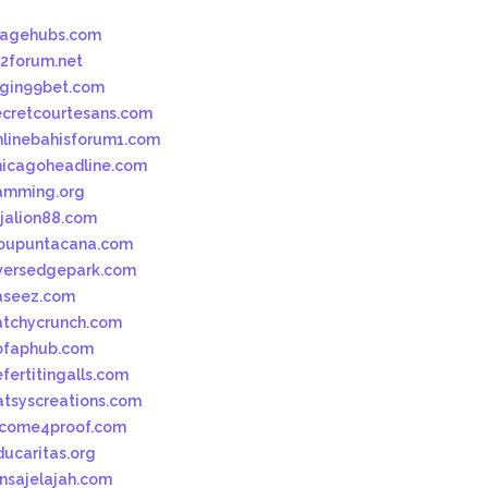
tagehubs.com
x2forum.net
ogin99bet.com
ecretcourtesans.com
nlinebahisforum1.com
hicagoheadline.com
amming.org
ajalion88.com
oupuntacana.com
iversedgepark.com
aseez.com
atchycrunch.com
ofaphub.com
fertitingalls.com
atsyscreations.com
ncome4proof.com
ducaritas.org
ensajelajah.com