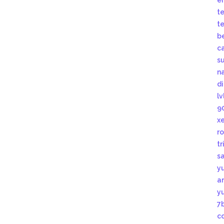
e
t
t
b
c
s
n
d
lv
9
x
r
t
s
y
a
y
7
c