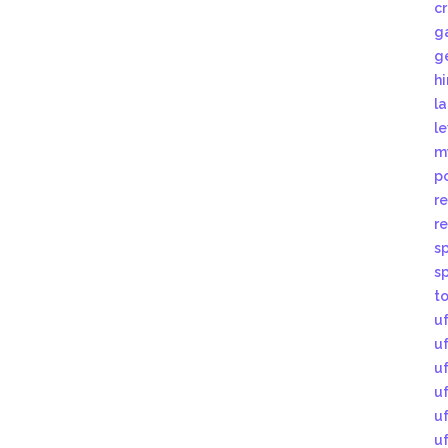
c
g
g
h
la
l
m
p
r
re
s
s
t
u
u
u
u
u
u