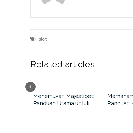
slot
Related articles
et:
Menemukan Majestibet:
Memahami
ehensif
Panduan Utama untuk…
Panduan 