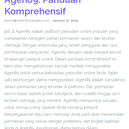
Komprehensif
admin@sportstime24day.com
|
January 17, 2025
[ad_1] Agen89 adalah platform perjudian online populer yang
menawarkan beragam pilihan permainan kasino dan taruhan
olahraga. Dengan antarmuka yang ramah pengguna dan opsi
pembayaran yang aman, Agen89 dengan cepat menjadi favorit
di kalangan penjudi online. Dalam panduan komprehensif ini,
kami akan mengeksplorasi banyak manfaat menggunakan
Agen89 untuk semua kebutuhan perjudian online Anda.
Salah
satu keuntungan utama menggunakan Agen89 adalah banyaknya
variasi permainan yang tersedia di platform. Dari permainan
kasino klasik seperti poker, blackjack, dan roulette hingga opsi
taruhan olahraga yang menarik, Agen89 mempunyai sesuatu
untuk semua orang. Apakah Anda seorang penjudi
berpengalaman atau baru memulai, Anda pasti akan menemukan
permainan yang sesuai dengan preferensi dan tingkat keahlian
Anda di Agen89.
Keuntungan utama lainnya dalam