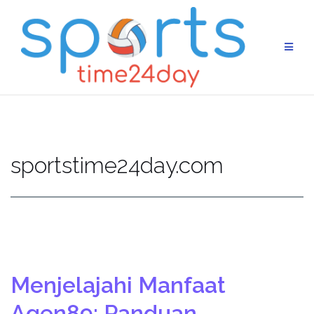
Skip
to
content
sportstime24day.com
Menjelajahi Manfaat
Agen89: Panduan