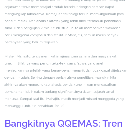
sejarawan terus mempelajari artefak tersebut dengan harapan dapat
mengungkap rahasianya. Kemajuan teknologi terkini memungkinkan para
peneliti melakukan analisis artefak yang lebih rinci, termasuk pencitraan
sinar-X dan pengujian kimia. Studi-studi ini telah memberikan wawasan
baru mengenai komposisi dan struktur Mahajitu, namun masih banyak
pertanyaan yang belum terjawab.
Misteri Mahajitu terus memikat imajinasi para sarjana dan masyarakat
umum. Sifatnya yang penuh teka-teki dan sifatnya yang aneh
menjadikannya artefak yang benar-benar menarik dan tidak dapat dijelaskan
dengan mudah. Seiring dengan berlanjutnya penelitian, mungkin kita
akhirnya akan mengungkap rahasia benda kuno ini dan mendapatkan
pemahaman lebih dalam tentang signifikansinya dalam sejarah umat
manusia. Sampai saat itu, Mahajitu masih menjadi misteri menggoda yang
menunggu untuk dipecahkan.
[ad_2]
Bangkitnya QQEMAS: Tren