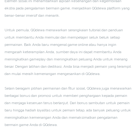
Elemen sosial ini menambahkan lapisan kesenangan dan kegembiraan
ekstra pada pengalaman bermain game, menjadikan QQdewa platform yang
benar-benar imersif dan menarik.
Untuk pemula, QQdewa menawarkan serangkaian tutorial dan panduan
untuk membantu Anda memulai dan mempelajari seluk beluk setiap
permainan. Baik Anda baru mengenal game online atau hanya ingin
mengasah keterampilan Anda, sumber daya ini dapat membantu Anda
meningkatkan gameplay dan meningkatkan peluang Anda untuk menang
besar. Dengan latihan dan dedikasi, Anda bisa menjadi pemain yang terampil
dan mulai meraih kemenangan mengesankan di QQdewa.
Selain beragam pilihan permainan dan fitur sosial, QQdewa juga menawarkan
berbagai bonus dan promosi untuk memberi penghargaan kepada pemain
dan menjaga keseruan terus berlanjut. Dari bonus sambutan untuk pemain
baru hingga hadiah loyalitas untuk pemain tetap, ada banyak peluang untuk
meningkatkan kemenangan Anda dan memaksimalkan pengalaman
bermain game Anda di QQdewa.