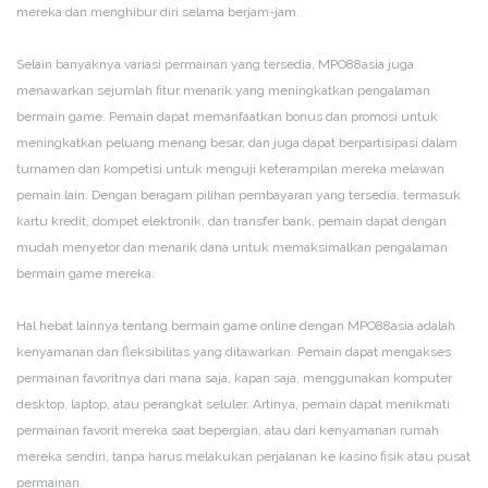
mereka dan menghibur diri selama berjam-jam.
Selain banyaknya variasi permainan yang tersedia, MPO88asia juga
menawarkan sejumlah fitur menarik yang meningkatkan pengalaman
bermain game. Pemain dapat memanfaatkan bonus dan promosi untuk
meningkatkan peluang menang besar, dan juga dapat berpartisipasi dalam
turnamen dan kompetisi untuk menguji keterampilan mereka melawan
pemain lain. Dengan beragam pilihan pembayaran yang tersedia, termasuk
kartu kredit, dompet elektronik, dan transfer bank, pemain dapat dengan
mudah menyetor dan menarik dana untuk memaksimalkan pengalaman
bermain game mereka.
Hal hebat lainnya tentang bermain game online dengan MPO88asia adalah
kenyamanan dan fleksibilitas yang ditawarkan. Pemain dapat mengakses
permainan favoritnya dari mana saja, kapan saja, menggunakan komputer
desktop, laptop, atau perangkat seluler. Artinya, pemain dapat menikmati
permainan favorit mereka saat bepergian, atau dari kenyamanan rumah
mereka sendiri, tanpa harus melakukan perjalanan ke kasino fisik atau pusat
permainan.