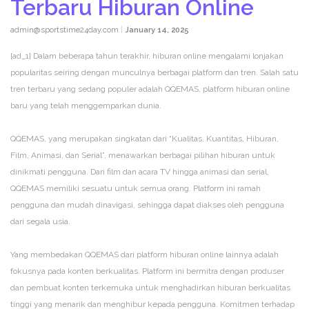
Terbaru Hiburan Online
admin@sportstime24day.com
|
January 14, 2025
[ad_1]
Dalam beberapa tahun terakhir, hiburan online mengalami lonjakan
popularitas seiring dengan munculnya berbagai platform dan tren. Salah satu
tren terbaru yang sedang populer adalah QQEMAS, platform hiburan online
baru yang telah menggemparkan dunia.
QQEMAS, yang merupakan singkatan dari “Kualitas, Kuantitas, Hiburan,
Film, Animasi, dan Serial”, menawarkan berbagai pilihan hiburan untuk
dinikmati pengguna. Dari film dan acara TV hingga animasi dan serial,
QQEMAS memiliki sesuatu untuk semua orang. Platform ini ramah
pengguna dan mudah dinavigasi, sehingga dapat diakses oleh pengguna
dari segala usia.
Yang membedakan QQEMAS dari platform hiburan online lainnya adalah
fokusnya pada konten berkualitas. Platform ini bermitra dengan produser
dan pembuat konten terkemuka untuk menghadirkan hiburan berkualitas
tinggi yang menarik dan menghibur kepada pengguna. Komitmen terhadap