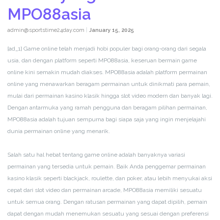
MPO88asia
admin@sportstime24day.com
|
January 15, 2025
[ad_1]
Game online telah menjadi hobi populer bagi orang-orang dari segala
usia, dan dengan platform seperti MPO88asia, keseruan bermain game
online kini semakin mudah diakses. MPO88asia adalah platform permainan
online yang menawarkan beragam permainan untuk dinikmati para pemain,
mulai dari permainan kasino klasik hingga slot video modern dan banyak lagi.
Dengan antarmuka yang ramah pengguna dan beragam pilihan permainan,
MPO88asia adalah tujuan sempurna bagi siapa saja yang ingin menjelajahi
dunia permainan online yang menarik.
Salah satu hal hebat tentang game online adalah banyaknya variasi
permainan yang tersedia untuk pemain. Baik Anda penggemar permainan
kasino klasik seperti blackjack, roulette, dan poker, atau lebih menyukai aksi
cepat dari slot video dan permainan arcade, MPO88asia memiliki sesuatu
untuk semua orang. Dengan ratusan permainan yang dapat dipilih, pemain
dapat dengan mudah menemukan sesuatu yang sesuai dengan preferensi