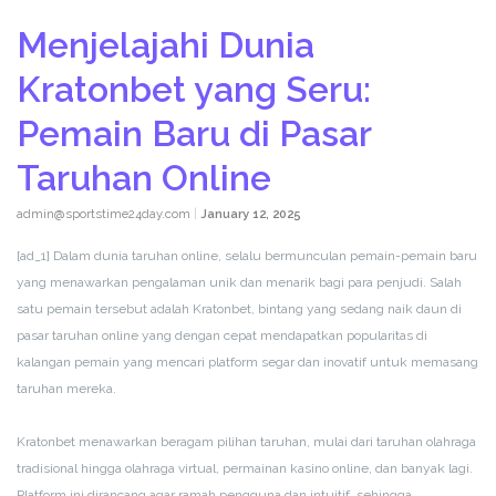
Menjelajahi Dunia
Kratonbet yang Seru:
Pemain Baru di Pasar
Taruhan Online
admin@sportstime24day.com
|
January 12, 2025
[ad_1]
Dalam dunia taruhan online, selalu bermunculan pemain-pemain baru
yang menawarkan pengalaman unik dan menarik bagi para penjudi. Salah
satu pemain tersebut adalah Kratonbet, bintang yang sedang naik daun di
pasar taruhan online yang dengan cepat mendapatkan popularitas di
kalangan pemain yang mencari platform segar dan inovatif untuk memasang
taruhan mereka.
Kratonbet menawarkan beragam pilihan taruhan, mulai dari taruhan olahraga
tradisional hingga olahraga virtual, permainan kasino online, dan banyak lagi.
Platform ini dirancang agar ramah pengguna dan intuitif, sehingga