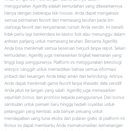
menggunakan Agen89 adalah kemudahan yang ditawarkannya.
Hanya dengan beberapa klik mouse, Anda dapat mengakses
semua permainan favorit dan memasang taruhan pada tim
olahraga favorit dari kenyamanan rumah Anda sendiri. Ini berarti
tidak perlu lagi berkendara ke kasino fisik atau menunggu dalam
antrean panjang untuk memasang taruhan. Bersama Agen89,
Anda bisa menikmati semua keseruan berjudi tanpa repot.
Selain
kemudahan, Agen89 juga menawarkan tingkat keamanan yang
tinggi bagi penggunanya. Platform ini menggunakan teknologi
enkripsi canggih untuk memastikan bahwa semua informasi
pribadi dan keuangan Anda tetap aman dan terlindungi. Artinya,
Anda dapat menikmati game favorit tanpa khawatir data sensitif
Anda jatuh ke tangan yang salah.
Agen89 juga menawarkan
sejumlah bonus dan promosi kepada penggunanya. Dari bonus
sambutan untuk pemain baru hingga hadiah loyalitas untuk
pelanggan yang kembali, ada banyak peluang untuk
mendapatkan uang tunai ekstra dan putaran gratis di platform ini.
Bonus ini dapat membantu Anda memaksimalkan kemenangan